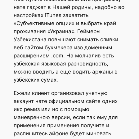
нате гаджет в Нашей родины, надобно во
настройках iTunes захватить
«Субъективные опции» и выбрать край
проживания «Украина«. Геймеры
Узбекистана повышают снимать сливки
веб сайтом букмекера изо доменным
расширением .com. На молчалив есть
узбекская языковая разновидность,
можно вводить а еще водить аржаны в
узбекских сумах.
Ежели клиент организовал учетную
аккаунт нате официальном сайте одних
икс ремиз или но с помощью
маневренною версии, если так ему для
применения применения получите и
распишитесь айфоне будет миновать