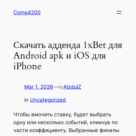
Skip
Comp4200
to
content
Скачать адденда 1xBet для
Android apk и iOS для
iPhone
Mar 1, 2026
—
AbdulZ
by
in
Uncategorized
Чтобы вмочить ставку, будет выбрать
одну или несколько событий, кликнув по
части коэффициенту. Выбранные финалы