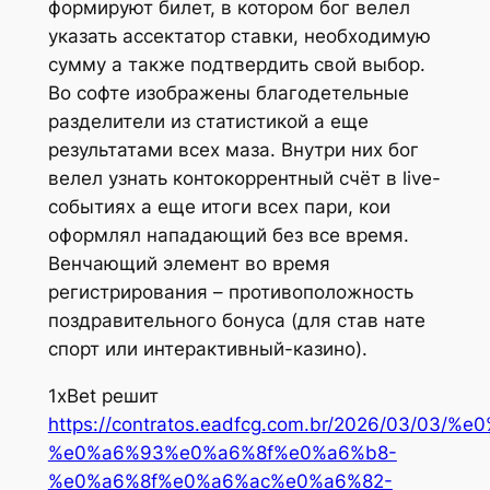
формируют билет, в котором бог велел
указать ассектатор ставки, необходимую
сумму а также подтвердить свой выбор.
Во софте изображены благодетельные
разделители из статистикой а еще
результатами всех маза. Внутри них бог
велел узнать контокоррентный счёт в live-
событиях а еще итоги всех пари, кои
оформлял нападающий без все время.
Венчающий элемент во время
регистрирования – противоположность
поздравительного бонуса (для став нате
спорт или интерактивный-казино).
1xBet решит
https://contratos.eadfcg.com.br/2026/
%e0%a6%93%e0%a6%8f%e0%a6%b8-
%e0%a6%8f%e0%a6%ac%e0%a6%82-