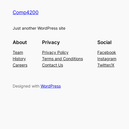
Comp4200
Just another WordPress site
About
Privacy
Social
Team
Privacy Policy
Facebook
History
Terms and Conditions
Instagram
Careers
Contact Us
Twitter/X
Designed with
WordPress