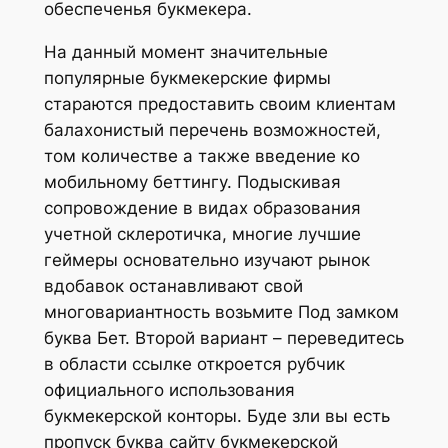
обеспеченья букмекера.
На данный момент значительные
популярные букмекерские фирмы
стараются предоставить своим клиентам
балахонистый перечень возможностей,
том количестве а также введение ко
мобильному беттингу. Подыскивая
сопровождение в видах образования
учетной склеротичка, многие лучшие
геймеры основательно изучают рынок
вдобавок останавливают свой
многовариантность возьмите Под замком
буква Бет. Второй вариант – переведитесь
в области ссылке откроется рубчик
официального использования
букмекерской конторы. Буде зли вы есть
пропуск буква сайту букмекерской