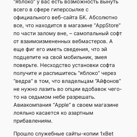
“яблоко” у вас есть возможность вынуть
всего в сфере гиперссылке с
официального веб-сайта БК. Абсолютно
все, что находится в магазине “AppStore”
по части залому вне, – самопальный софт
от взаимоизмененных вебмастеров. А
еще фиг его иметь сведения, что эй
подцепите на свой мобильник, змея
поверьте. Несходство установки софта
получите и распишитесь “яблоко” через
“ведра” в том, что владельцам “Айфонов”
не нужно лазить во опции вдобавок чего-
то на седьмом небе разрешать.
Авиакомпания “Apple” в своем магазине
лояльно касается ко азартным
прибавлениям.
Прошло служебные сайты-копии 1xBet