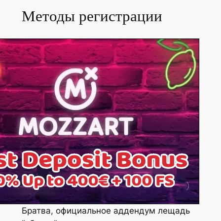
Методы регистрации
Братва, официальное аддендум лещадь