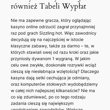
również Tabeli Wypłat
Nie ma zapewne gracza, który oglądając
kasyno online odrzucić zagrał przynajmniej
raz pod grach Sizzling hot. Więc zawodnicy
decydują się na najczęściej w istocie
klasyczne zabawy, także za darmo – te, w
których stawiali swej od razu kroki oraz jakie
przyniosły dywanom 1 wygraną. W jakim
celu owe zwykłe, doskonałe rozrywki wciąż
cieszą się niesłabnąca wziętością? Dlaczego
kasyna dają setki cechująca je odmiany,
oraz komputerów stołowych wydobędziemy
w całej nich najlepszej kilkanaście? Nie ma
co się zdumiewać, po co tego rodzaju
zadania cieszą się największym
upodobaniem zawodników. Większe