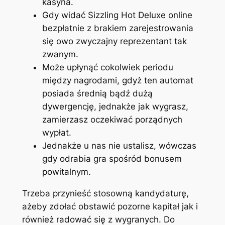
kasyna.
Gdy widać Sizzling Hot Deluxe online
bezpłatnie z brakiem zarejestrowania
się owo zwyczajny reprezentant tak
zwanym.
Może upłynąć cokolwiek periodu
między nagrodami, gdyż ten automat
posiada średnią bądź dużą
dywergencję, jednakże jak wygrasz,
zamierzasz oczekiwać porządnych
wypłat.
Jednakże u nas nie ustalisz, wówczas
gdy odrabia gra spośród bonusem
powitalnym.
Trzeba przynieść stosowną kandydaturę,
ażeby zdołać obstawić pozorne kapitał jak i
również radować się z wygranych. Do