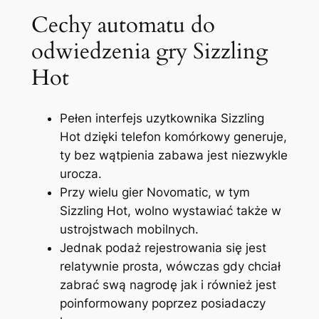
Cechy automatu do
odwiedzenia gry Sizzling
Hot
Pełen interfejs uzytkownika Sizzling
Hot dzięki telefon komórkowy generuje,
ty bez wątpienia zabawa jest niezwykle
urocza.
Przy wielu gier Novomatic, w tym
Sizzling Hot, wolno wystawiać także w
ustrojstwach mobilnych.
Jednak podaż rejestrowania się jest
relatywnie prosta, wówczas gdy chciał
zabrać swą nagrodę jak i również jest
poinformowany poprzez posiadaczy