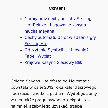
Content
Normy oraz cechy uciechy Sizzling
Hot Deluxe | Logowanie kasyna
mucha mayana
Cechy automatu do odwiedzenia gry
Sizzling Hot
Odczytanie Symboli jak i również
Tabeli Wypłat
Krajowe Kasyno Sieciowy Blik
Golden Sevens – ta oferta od Novomatic
powstała w całej 2012 roku kalendarzowego
i odrzucić schodzi z podium. Wydobędziemy
w nim także progresywnego jackpota, co
najmniej, ażeby jego uzyskać, trzeba