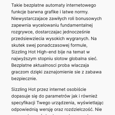
Takie bezplatne automaty internetowego
funkcje barwna grafike i latwe normy.
Niewystarczajace zawiłych roli bonusowych
zapewnia wycelowaniu fundamentalnej
rozgrywce, dostarczajac jednocześnie
przedsiewziecia wysokich wygranych. Na
skutek swej ponadczasowej formule,
Sizzling Hot High-end bije na temat w
najwyższym stopniu slotow globalna sieć.
Bezplatne aktualnosci proba wlaczaja
graczom dzięki zaznajomienie sie z zabawa
bezpiecznie.
Sizzling Hot przez internet osobiście
dopasuje się do parametrów jak i również
specyfikacji Twego urządzenia, wyświetlając
odpowiednią wersję oraz rozdzielczość. Nie