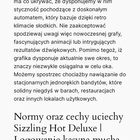
ma co ukrywać, że dysponujemy w nim
styczność pochodzące z doskonałym
automatem, który bazuje dzięki retro
klimacie słodkich. Nie zaakceptować
spodziewaj uwagi więc nowoczesnej grafy,
fascynujących animacji lub intrygujących
rezultatów dźwiękowych. Pomimo tegoż, iż
grafika dysponuje aktualnie swe okres, to
znaczy niezwykle osiągalna w celu oka.
Możemy spostrzec chociażby nawiązanie do
stacjonarnych jednorękich bandytów, które
solidny niegdyś w barach, restauracjach
oraz innych lokalach użytkowych.
Normy oraz cechy uciechy
Sizzling Hot Deluxe |
Logowanie kasyna mucha