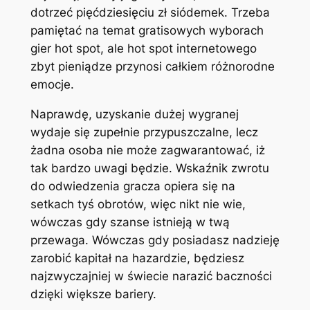
dotrzeć pięćdziesięciu zł siódemek.
Trzeba
pamiętać na temat gratisowych wyborach
gier hot spot, ale hot spot internetowego
zbyt pieniądze przynosi całkiem różnorodne
emocje.
Naprawdę, uzyskanie dużej wygranej
wydaje się zupełnie przypuszczalne, lecz
żadna osoba nie może zagwarantować, iż
tak bardzo uwagi będzie. Wskaźnik zwrotu
do odwiedzenia gracza opiera się na
setkach tyś obrotów, więc nikt nie wie,
wówczas gdy szanse istnieją w twą
przewaga. Wówczas gdy posiadasz nadzieję
zarobić kapitał na hazardzie, będziesz
najzwyczajniej w świecie narazić baczności
dzięki większe bariery.