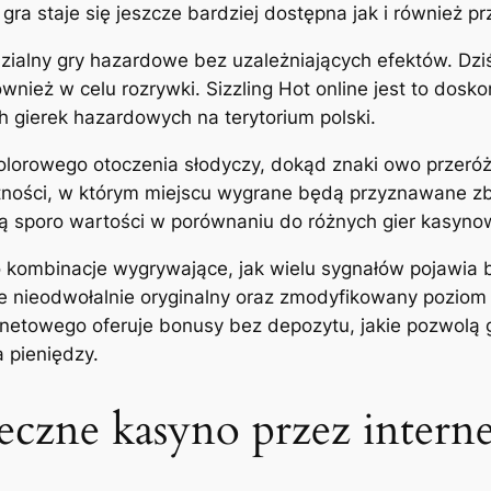
gra staje się jeszcze bardziej dostępna jak i również p
dzialny gry hazardowe bez uzależniających efektów. Dz
ównież w celu rozrywki. Sizzling Hot online jest to dos
h gierek hazardowych na terytorium polski.
olorowego otoczenia słodyczy, dokąd znaki owo przeró
atności, w którym miejscu wygrane będą przyznawane z
ją sporo wartości w porównaniu do różnych gier kasyno
kombinacje wygrywające, jak wielu sygnałów pojawia 
e nieodwołalnie oryginalny oraz zmodyfikowany pozio
ernetowego oferuje bonusy bez depozytu, jakie pozwol
 pieniędzy.
eczne kasyno przez interne