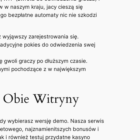
 w naszym kraju, jacy cieszą się
ego bezpłatne automaty nic nie szkodzi
 wyjąwszy zarejestrowania się.
adycyjne pokies do odwiedzenia swej
ę gwoli graczy po dłuższym czasie.
dnymi pochodzące z w największym
j Obie Witryny
gdy wybierasz wersję demo. Nasza serwis
rnetowego, najznamienitszych bonusów i
ak i również testuj przydatne kasyno