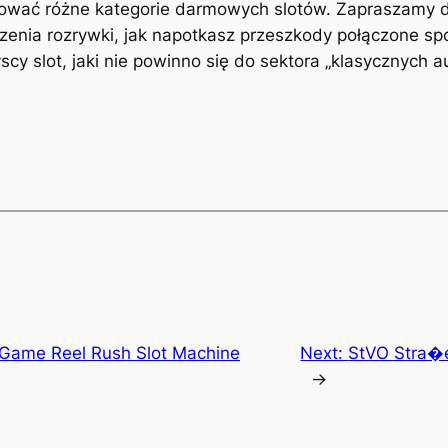
estować różne kategorie darmowych slotów. Zapraszamy do
nia rozrywki, jak napotkasz przeszkody połączone spoś
scy slot, jaki nie powinno się do sektora „klasycznych 
 Game Reel Rush Slot Machine
Next:
StVO Stra�e
→