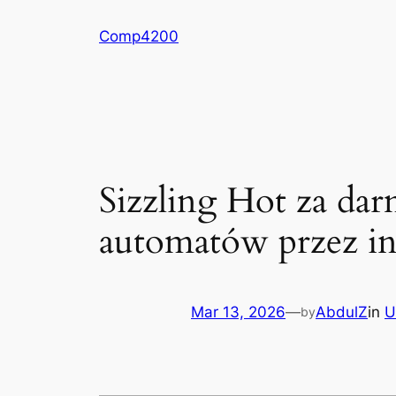
Skip
Comp4200
to
content
Sizzling Hot za dar
automatów przez in
Mar 13, 2026
—
AbdulZ
in
U
by