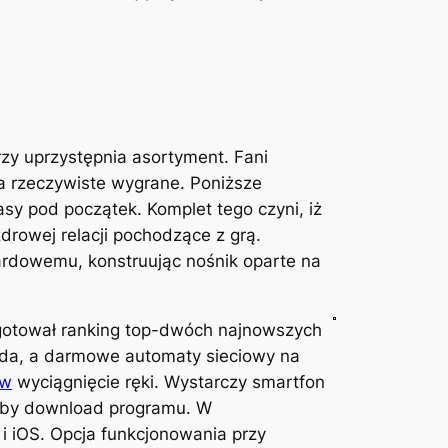
rzy uprzystępnia asortyment. Fani
a rzeczywiste wygrane. Poniższe
asy pod początek. Komplet tego czyni, iż
rowej relacji pochodzące z grą.
ardowemu, konstruując nośnik oparte na
zygotował ranking top-dwóch najnowszych
oda, a darmowe automaty sieciowy na
ów
wyciągnięcie ręki. Wystarczy smartfon
zeby download programu. W
i iOS. Opcja funkcjonowania przy