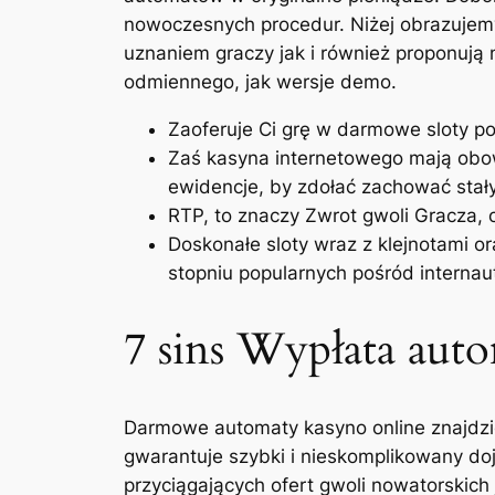
nowoczesnych procedur. Niżej obrazujemy
uznaniem graczy jak i również proponują 
odmiennego, jak wersje demo.
Zaoferuje Ci grę w darmowe sloty p
Zaś kasyna internetowego mają obo
ewidencje, by zdołać zachować stał
RTP, to znaczy Zwrot gwoli Gracza, 
Doskonałe sloty wraz z klejnotami
stopniu popularnych pośród internau
7 sins Wypłata au
Darmowe automaty kasyno online znajdzie
gwarantuje szybki i nieskomplikowany do
przyciągających ofert gwoli nowatorskich 