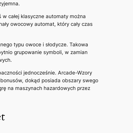
rzyjemna.
iś w całej klasyczne automaty można
konały owocowy automat, który cały czas
żnego typu owoce i słodycze. Takowa
bytnio grupowanie symboli, w zamian
wych.
baczności jednocześnie. Arcade-Wzory
m bonusów, dokąd posiada obszary swego
ą grę na maszynach hazardowych przez
t