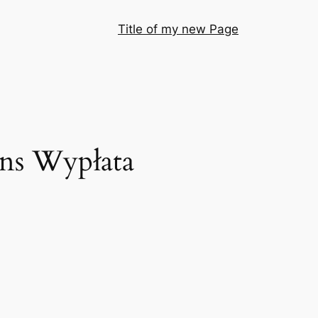
Title of my new Page
sins Wypłata