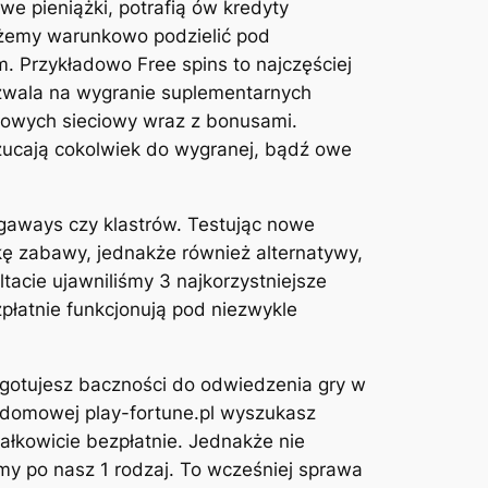
e pieniążki, potrafią ów kredyty
żemy warunkowo podzielić pod
. Przykładowo Free spins to najczęściej
ozwala na wygranie suplementarnych
ynowych sieciowy wraz z bonusami.
orzucają cokolwiek do wygranej, bądź owe
egaways czy klastrów. Testując nowe
tkę zabawy, jednakże również alternatywy,
acie ujawniliśmy 3 najkorzystniejsze
zpłatnie funkcjonują pod niezwykle
ygotujesz baczności do odwiedzenia gry w
a domowej play-fortune.pl wyszukasz
łkowicie bezpłatnie. Jednakże nie
śmy po nasz 1 rodzaj. To wcześniej sprawa