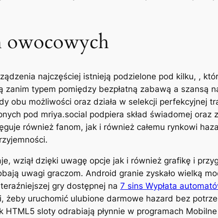
ch owocowych
enia najczęściej istnieją podzielone pod kilku, , któ
ją zanim typem pomiędzy bezpłatną zabawą a szansą n
 obu możliwości oraz działa w selekcji perfekcyjnej tr
ych pod mriya.social podpiera skład świadomej oraz zd
guje również fanom, jak i również całemu rynkowi haz
rzyjemności.
e, wziął dzięki uwagę opcje jak i również grafikę i pr
bają uwagi graczom. Android granie zyskało wielką m
teraźniejszej gry dostępnej na
7 sins Wypłata automat
eci, żeby uruchomić ulubione darmowe hazard bez potr
 HTML5 sloty odrabiają płynnie w programach Mobilne 