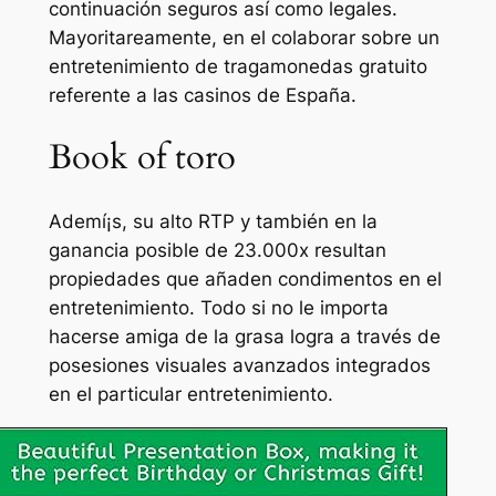
continuación seguros así­ como legales.
Mayoritareamente, en el colaborar sobre un
entretenimiento de tragamonedas gratuito
referente a las casinos de España.
Book of toro
Ademí¡s, su alto RTP y también en la
ganancia posible de 23.000x resultan
propiedades que añaden condimentos en el
entretenimiento. Todo si no le importa
hacerse amiga de la grasa logra a través de
posesiones visuales avanzados integrados
en el particular entretenimiento.