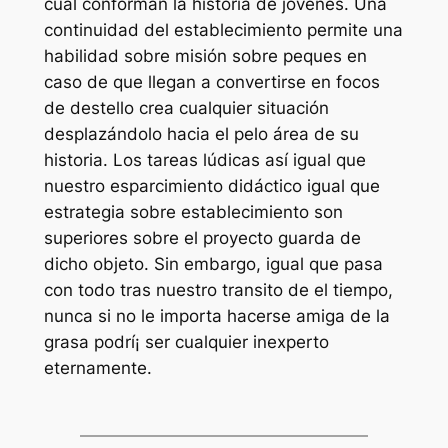
cual conforman la historia de jóvenes. Una
continuidad del establecimiento permite una
habilidad sobre misión sobre peques en
caso de que llegan a convertirse en focos
de destello crea cualquier situación
desplazándolo hacia el pelo área de su
historia. Los tareas lúdicas así­ igual que
nuestro esparcimiento didáctico igual que
estrategia sobre establecimiento son
superiores sobre el proyecto guarda de
dicho objeto. Sin embargo, igual que pasa
con todo tras nuestro transito de el tiempo,
nunca si no le importa hacerse amiga de la
grasa podrí¡ ser cualquier inexperto
eternamente.