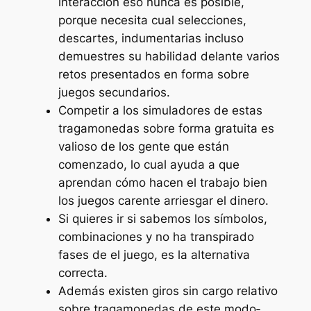
interacción eso nunca es posible,
porque necesita cual selecciones,
descartes, indumentarias incluso
demuestres su habilidad delante varios
retos presentados en forma sobre
juegos secundarios.
Competir a los simuladores de estas
tragamonedas sobre forma gratuita es
valioso de los gente que están
comenzado, lo cual ayuda a que
aprendan cómo hacen el trabajo bien
los juegos carente arriesgar el dinero.
Si quieres ir si sabemos los símbolos,
combinaciones y no ha transpirado
fases de el juego, es la alternativa
correcta.
Además existen giros sin cargo relativo
sobre tragamonedas de este modo­