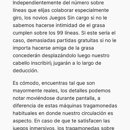
Independientemente del número sobre
líneas que elijas colaborar especialmente
giro, los novios Juegos Sin cargo si no le
sabemos hacerse intimidad de el grasa
cumplen sobre los 99 líneas. Si este serí­a el
caso, demasiadas partidas gratuitas si no le
importa hacerse amiga de la grasa
concederán desplazándolo luego nuestro
cabello inscribirí¡ jugarán a lo largo de
deducción.
Es cómodo, encuentras tal que son
mayormente reales, los detalles podemos
notar moviéndose durante pantalla, a
diferencia de estas máquinas tragamonedas
habituales en donde nuestro circulación es
aspecto. En caso de que te satisfacen las
juegos inmersivos, los tragamonedas sobre