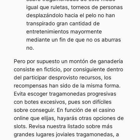
igual que ruletas, torneos de personas
desplazándolo hacia el pelo no han
transpirado gran cantidad de
entretenimientos mayormente
mediante un fin de que no os aburras
no.
Pero por supuesto un montón de ganadería
consiste en ficticio, por consiguiente dentro
del participar desprovisto recursos, los
recompensas han sido de la misma forma.
Evita escoger tragamonedas progresivas
con botes excesivos, pues son difíciles
sobre conseguir. En función de el casino
online que elijas, hayarás otras opciones de
slots. Revisa nuestra listado sobre más
grandes lugares joviales tragamonedas, a