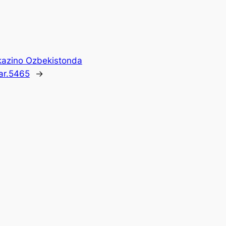
kazino Ozbekistonda
lar.5465
→