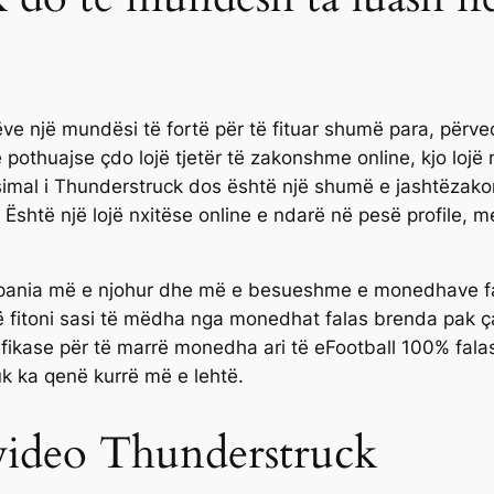
istëve një mundësi të fortë për të fituar shumë para, për
 pothuajse çdo lojë tjetër të zakonshme online, kjo lojë
simal i Thunderstruck dos është një shumë e jashtëzako
. Është një lojë nxitëse online e ndarë në pesë profile, 
mpania më e njohur dhe më e besueshme e monedhave fa
 të fitoni sasi të mëdha nga monedhat falas brenda pak ç
ase për të marrë monedha ari të eFootball 100% falas 
k ka qenë kurrë më e lehtë.
video Thunderstruck