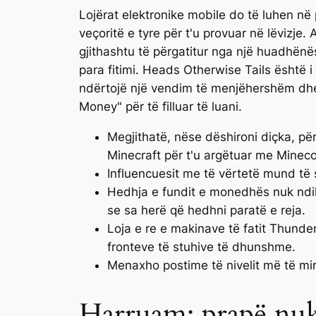
Lojërat elektronike mobile do të luhen në 
veçoritë e tyre për t'u provuar në lëvizje.
gjithashtu të përgatitur nga një huadhënë
para fitimi. Heads Otherwise Tails është 
ndërtojë një vendim të menjëhershëm dhe 
Money" për të filluar të luani.
Megjithatë, nëse dëshironi diçka, për
Minecraft për t'u argëtuar me Mineco
Influencuesit me të vërtetë mund të s
Hedhja e fundit e monedhës nuk ndiko
se sa herë që hedhni paratë e reja.
Loja e re e makinave të fatit Thunde
fronteve të stuhive të dhunshme.
Menaxho postime të nivelit më të mir
Harruam: prapë nuk 