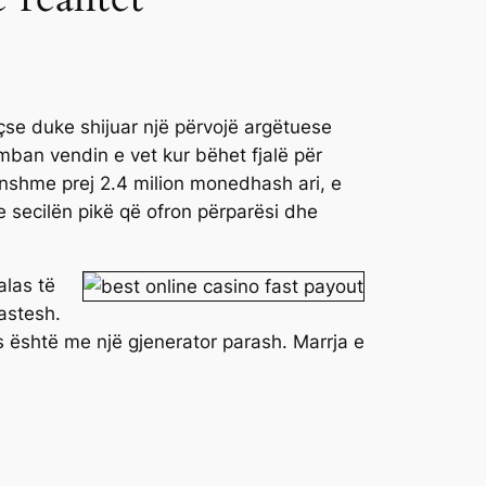
veçse duke shijuar një përvojë argëtuese
 mban vendin e vet kur bëhet fjalë për
nshme prej 2.4 milion monedhash ari, e
me secilën pikë që ofron përparësi dhe
las të
astesh.
është me një gjenerator parash. Marrja e