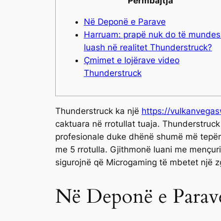
Përmbajtja
Në Deponë e Parave
Harruam: prapë nuk do të mundes
luash në realitet Thunderstruck?
Çmimet e lojërave video
Thunderstruck
Thunderstruck ka një
https://vulkanvegas
caktuara në rrotullat tuaja. Thunderstruck
profesionale duke dhënë shumë më tepër m
me 5 rrotulla.
Gjithmonë luani me mençuri 
sigurojnë që Microgaming të mbetet një 
Në Deponë e Parav