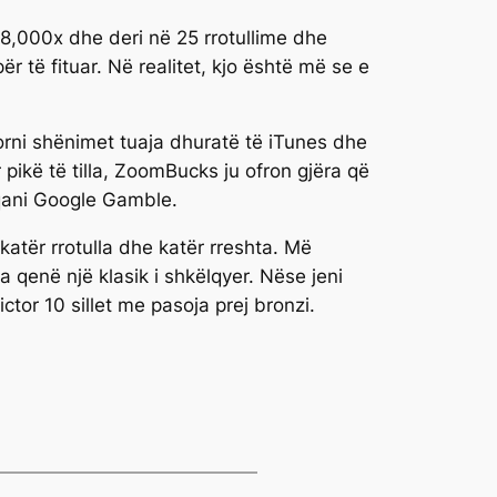
ë 8,000x dhe deri në 25 rrotullime dhe
r të fituar. Në realitet, kjo është më se e
dorni shënimet tuaja dhuratë të iTunes dhe
 pikë të tilla, ZoomBucks ju ofron gjëra që
qani Google Gamble.
atër rrotulla dhe katër rreshta. Më
 qenë një klasik i shkëlqyer. Nëse jeni
ictor 10 sillet me pasoja prej bronzi.