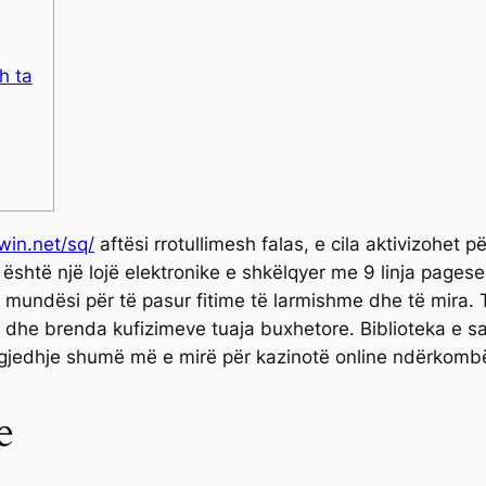
h ta
win.net/sq/
aftësi rrotullimesh falas, e cila aktivizohet 
 është një lojë elektronike e shkëlqyer me 9 linja pagese
undësi për të pasur fitime të larmishme dhe të mira. T
dhe brenda kufizimeve tuaja buxhetore. Biblioteka e saj 
zgjedhje shumë më e mirë për kazinotë online ndërkomb
e