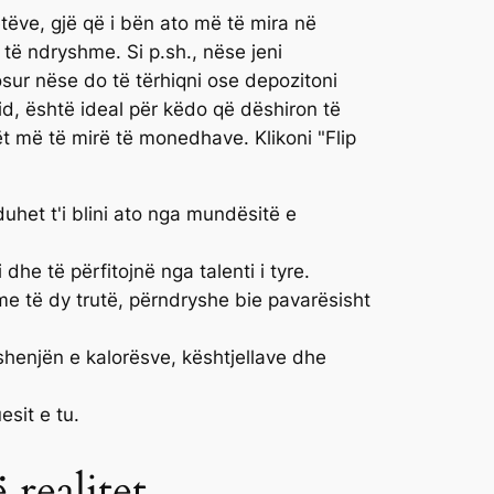
etëve, gjë që i bën ato më të mira në
ë të ndryshme. Si p.sh., nëse jeni
sur nëse do të tërhiqni ose depozitoni
d, është ideal për këdo që dëshiron të
t më të mirë të monedhave. Klikoni "Flip
duhet t'i blini ato nga mundësitë e
he të përfitojnë nga talenti i tyre.
me të dy trutë, përndryshe bie pavarësisht
shenjën e kalorësve, kështjellave dhe
sit e tu.
realitet