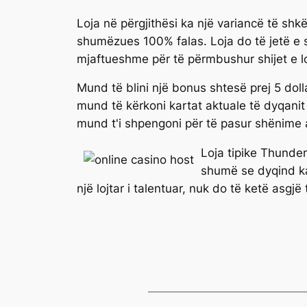
Loja në përgjithësi ka një variancë të shk
shumëzues 100% falas. Loja do të jetë e st
mjaftueshme për të përmbushur shijet e lo
Mund të blini një bonus shtesë prej 5 dol
mund të kërkoni kartat aktuale të dyqanit 
mund t'i shpengoni për të pasur shënime
Loja tipike Thunder
shumë se dyqind kaz
një lojtar i talentuar, nuk do të ketë asgjë