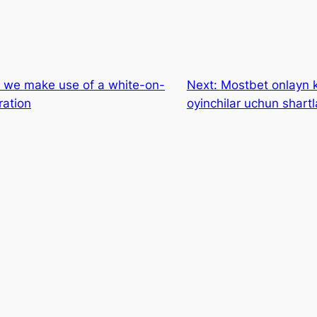
, we make use of a white-on-
Next:
Mostbet onlayn 
ration
oyinchilar uchun shart