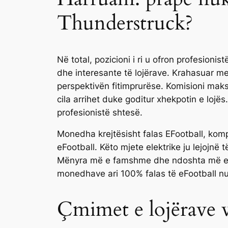
Thunderstruck?
Në total, pozicioni i ri u ofron profesion
dhe interesante të lojërave. Krahasuar me
perspektivën fitimprurëse. Komisioni mak
cila arrihet duke goditur xhekpotin e lojës
profesionistë shtesë.
Monedha krejtësisht falas EFootball, ko
eFootball. Këto mjete elektrike ju lejojnë
Mënyra më e famshme dhe ndoshta më efik
monedhave ari 100% falas të eFootball nu
Çmimet e lojërave 