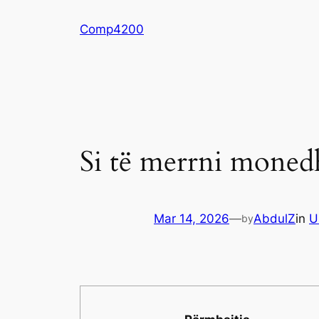
Skip
Comp4200
to
content
Si të merrni monedh
Mar 14, 2026
—
AbdulZ
in
U
by