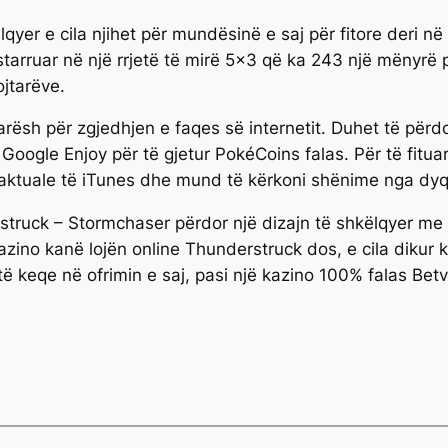
ëlqyer e cila njihet për mundësinë e saj për fitore deri n
arruar në një rrjetë të mirë 5×3 që ka 243 një mënyrë pë
jtarëve.
larësh për zgjedhjen e faqes së internetit. Duhet të për
Google Enjoy për të gjetur PokéCoins falas. Për të fituar
 aktuale të iTunes dhe mund të kërkoni shënime nga dy
struck – Stormchaser përdor një dizajn të shkëlqyer me k
ino kanë lojën online Thunderstruck dos, e cila dikur ka
 të keqe në ofrimin e saj, pasi një kazino 100% falas Betv