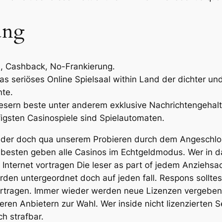
ung
e, Cashback, No-Frankierung.
das seriöses Online Spielsaal within Land der dichter 
te.
sern beste unter anderem exklusive Nachrichtengehalt u
igsten Casinospiele sind Spielautomaten.
nder doch qua unserem Probieren durch dem Angeschloss
besten geben alle Casinos im Echtgeldmodus. Wer in da
 Internet vortragen Die leser as part of jedem Anziehsa
en untergeordnet doch auf jeden fall. Respons solltest
vortragen. Immer wieder werden neue Lizenzen vergeben
eren Anbietern zur Wahl. Wer inside nicht lizenzierten Se
h strafbar.