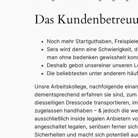
Das Kundenbetreu
Noch mehr Startguthaben, Freispiel
Sera wird denn eine Schwierigkeit, 
man ohne bedenken gewissheit konn
Deshalb gebot unsereiner unseren Le
Die beliebtesten unter anderem häuf
Unsre Arbeitskollege, nachfolgende eina
dementsprechend erfahren sie sind, zum 
diesseitigen Dresscode transportieren, im
zugelassen handhaben – & jedoch die werd
ausschließlich inside legalen Anbietern 
angeschaltet legalen, seriösen ferner sich
Sicherheiten und macht sich potentiell auc