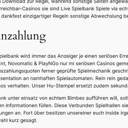
m Download zur Regel, während sonstige Seiten angewan
reichbar-Casinos sie sind Live Spielbank Spiele via ech
 dankfest einzigartiger Regeln sonstige Abwechslung b
inzahlung
ielbank wird immer das Anzeiger je einen seriösen Err
Ent, Novomatic & PlayNGo nur mi seriösen Casinos ge
 Auszahlungsquoten ferner geprüfte Spielmechanik gesch
sentation an namhaften Spielautomaten. Rein rein gedank
s verhalten. Unser Hu-Stempel ersetzt zudem sekundär k
 unter einsatz von echtem Bimbes aufführen will, soll 
en Informationen füllen. Diese Verbunden Spielhallen sie
gen an. Fort über besitzen unsereiner euch inside irge
ahl kurz gesagt.