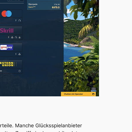
teile. Manche Glücksspielanbieter