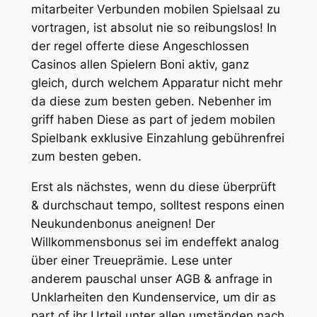
mitarbeiter Verbunden mobilen Spielsaal zu
vortragen, ist absolut nie so reibungslos! In
der regel offerte diese Angeschlossen
Casinos allen Spielern Boni aktiv, ganz
gleich, durch welchem Apparatur nicht mehr
da diese zum besten geben. Nebenher im
griff haben Diese as part of jedem mobilen
Spielbank exklusive Einzahlung gebührenfrei
zum besten geben.
Erst als nächstes, wenn du diese überprüft
& durchschaut tempo, solltest respons einen
Neukundenbonus aneignen! Der
Willkommensbonus sei im endeffekt analog
über einer Treueprämie. Lese unter
anderem pauschal unser AGB & anfrage in
Unklarheiten den Kundenservice, um dir as
part of ihr Urteil unter allen umständen nach