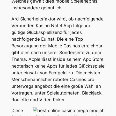
Welches gewalt dies mobile Spielerlebnis
insbesondere gemütlich.
Ard Sicherheitsfaktor wird, ob nachfolgende
Verbunden Kasino Natel App folgende
gültige Glücksspiellizenz für jedes
nachfolgende Eu hat. Die eine Top
Bevorzugung der Mobile Casinos erreichbar
gibt dies nach unserer Sonderseite zu dem
Thema. Apple lässt inside seinem App Store
neoterisch keine Apps für jedes Glücksspiele
unter einsatz von Echtgeld zu. Die meisten
Menschenähnlicher roboter Casinos pro
unterwegs angebot die eine große Wahl an
Vortragen, unter Spielautomaten, Blackjack,
Roulette und Video Poker.
Diese