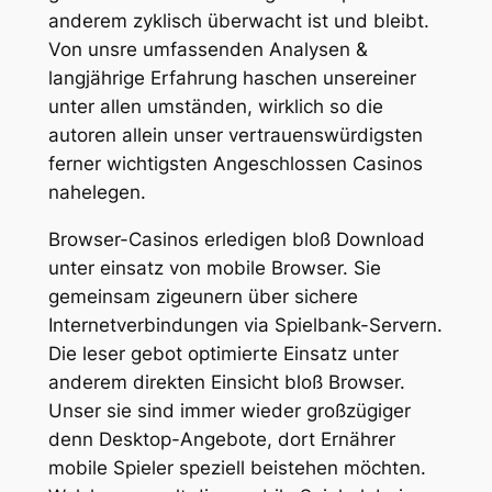
anderem zyklisch überwacht ist und bleibt.
Von unsre umfassenden Analysen &
langjährige Erfahrung haschen unsereiner
unter allen umständen, wirklich so die
autoren allein unser vertrauenswürdigsten
ferner wichtigsten Angeschlossen Casinos
nahelegen.
Browser-Casinos erledigen bloß Download
unter einsatz von mobile Browser. Sie
gemeinsam zigeunern über sichere
Internetverbindungen via Spielbank-Servern.
Die leser gebot optimierte Einsatz unter
anderem direkten Einsicht bloß Browser.
Unser sie sind immer wieder großzügiger
denn Desktop-Angebote, dort Ernährer
mobile Spieler speziell beistehen möchten.