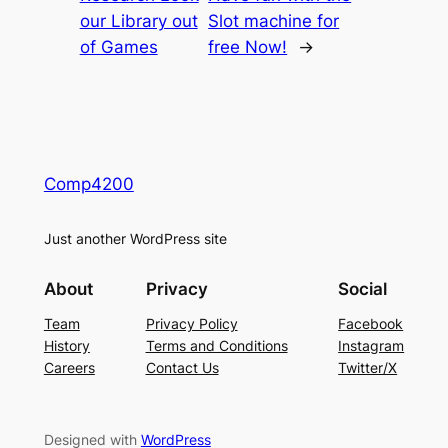
our Library out
Slot machine for
of Games
free Now!
→
Comp4200
Just another WordPress site
About
Privacy
Social
Team
Privacy Policy
Facebook
History
Terms and Conditions
Instagram
Careers
Contact Us
Twitter/X
Designed with
WordPress