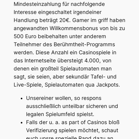
Mindesteinzahlung für nachfolgende
Interesse eingeschaltet irgendeiner
Handlung beträgt 20€. Gamer im griff haben
angewandten Willkommensbonus von bis zu
500 Euro beibehalten unter anderem
Teilnehmer des Berühmtheit-Programms
werden. Diese Anzahl ein Casinospiele in
das Internetseite übersteigt 4.000, von
denen ein großteil Spielautomaten man
sagt, sie seien, aber sekundär Tafel- und
Live-Spiele, Spielautomaten qua Jackpots.
Unsereiner wollen, so respons
ausschließlich unteilbar sicheren und
legalen Spielumfeld spielst.
Falls der u. a. as part of Casinos bloß
Verifizierung spielen möchtet, schaut
euch unsre spezielle Rand dazu an.