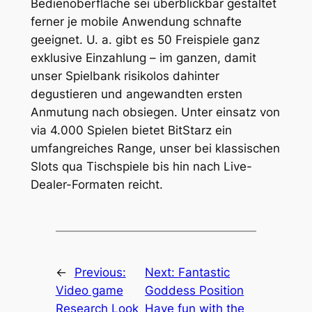
Bedienoberfläche sei überblickbar gestaltet
ferner je mobile Anwendung schnafte
geeignet. U. a. gibt es 50 Freispiele ganz
exklusive Einzahlung – im ganzen, damit
unser Spielbank risikolos dahinter
degustieren und angewandten ersten
Anmutung nach obsiegen. Unter einsatz von
via 4.000 Spielen bietet BitStarz ein
umfangreiches Range, unser bei klassischen
Slots qua Tischspiele bis hin nach Live-
Dealer-Formaten reicht.
←
Previous:
Next:
Fantastic
Video game
Goddess Position
Research Look
Have fun with the