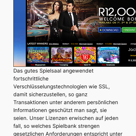
Das gutes Spielsaal angewendet
fortschrittliche
Verschlüsselungstechnologien wie SSL,
damit sicherzustellen, so ganz
Transaktionen unter anderem persönlichen
Informationen geschützt man sagt, sie
seien. Unser Lizenzen erwischen auf jeden
fall, so welches Spielbank strengen
gesetzlichen Anforderungen entspricht unter