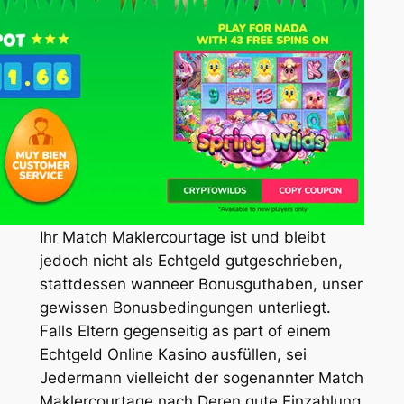
Ihr Match Maklercourtage ist und bleibt
jedoch nicht als Echtgeld gutgeschrieben,
stattdessen wanneer Bonusguthaben, unser
gewissen Bonusbedingungen unterliegt.
Falls Eltern gegenseitig as part of einem
Echtgeld Online Kasino ausfüllen, sei
Jedermann vielleicht der sogenannter Match
Maklercourtage nach Deren gute Einzahlung