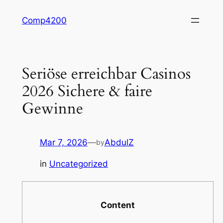
Skip
Comp4200
to
content
Seriöse erreichbar Casinos
2026 Sichere & faire
Gewinne
Mar 7, 2026
—
AbdulZ
by
in
Uncategorized
Content