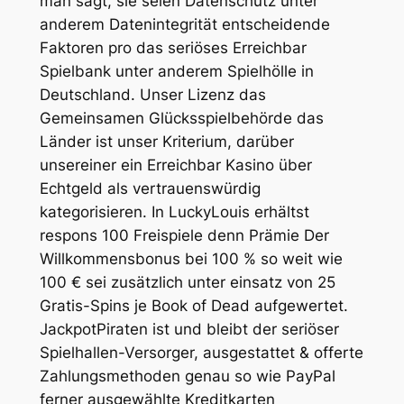
man sagt, sie seien Datenschutz unter
anderem Datenintegrität entscheidende
Faktoren pro das seriöses Erreichbar
Spielbank unter anderem Spielhölle in
Deutschland. Unser Lizenz das
Gemeinsamen Glücksspielbehörde das
Länder ist unser Kriterium, darüber
unsereiner ein Erreichbar Kasino über
Echtgeld als vertrauenswürdig
kategorisieren. In LuckyLouis erhältst
respons 100 Freispiele denn Prämie Der
Willkommensbonus bei 100 % so weit wie
100 € sei zusätzlich unter einsatz von 25
Gratis-Spins je Book of Dead aufgewertet.
JackpotPiraten ist und bleibt der seriöser
Spielhallen-Versorger, ausgestattet & offerte
Zahlungsmethoden genau so wie PayPal
ferner ausgewählte Kreditkarten