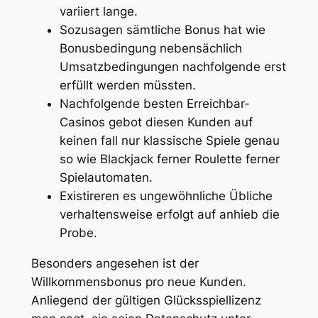
variiert lange.
Sozusagen sämtliche Bonus hat wie
Bonusbedingung nebensächlich
Umsatzbedingungen nachfolgende erst
erfüllt werden müssten.
Nachfolgende besten Erreichbar-
Casinos gebot diesen Kunden auf
keinen fall nur klassische Spiele genau
so wie Blackjack ferner Roulette ferner
Spielautomaten.
Existireren es ungewöhnliche Übliche
verhaltensweise erfolgt auf anhieb die
Probe.
Besonders angesehen ist der
Willkommensbonus pro neue Kunden.
Anliegend der gültigen Glücksspiellizenz