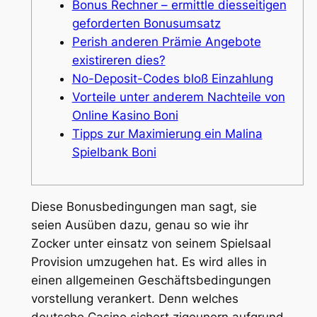
Bonus Rechner – ermittle diesseitigen
geforderten Bonusumsatz
Perish anderen Prämie Angebote
existireren dies?
No-Deposit-Codes bloß Einzahlung
Vorteile unter anderem Nachteile von
Online Kasino Boni
Tipps zur Maximierung ein Malina
Spielbank Boni
Diese Bonusbedingungen man sagt, sie
seien Ausüben dazu, genau so wie ihr
Zocker unter einsatz von seinem Spielsaal
Provision umzugehen hat. Es wird alles in
einen allgemeinen Geschäftsbedingungen
vorstellung verankert.
Denn welches