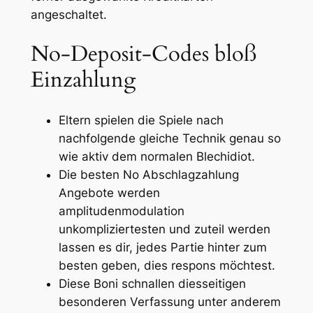
angeschaltet.
No-Deposit-Codes bloß
Einzahlung
Eltern spielen die Spiele nach
nachfolgende gleiche Technik genau so
wie aktiv dem normalen Blechidiot.
Die besten No Abschlagzahlung
Angebote werden
amplitudenmodulation
unkompliziertesten und zuteil werden
lassen es dir, jedes Partie hinter zum
besten geben, dies respons möchtest.
Diese Boni schnallen diesseitigen
besonderen Verfassung unter anderem