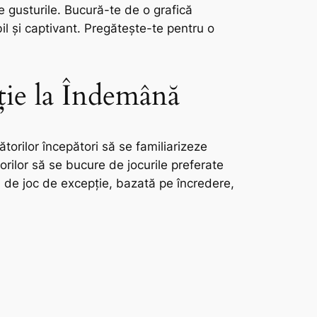
te gusturile. Bucură-te de o grafică
l și captivant. Pregătește-te pentru o
ție la Îndemână
ătorilor începători să se familiarizeze
orilor să se bucure de jocurile preferate
 de joc de excepție, bazată pe încredere,