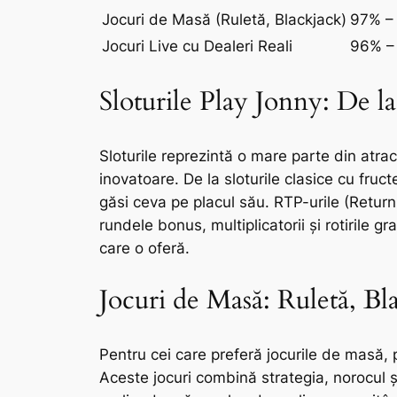
Jocuri de Masă (Ruletă, Blackjack)
97% –
Jocuri Live cu Dealeri Reali
96% –
Sloturile Play Jonny: De la
Sloturile reprezintă o mare parte din atrac
inovatoare. De la sloturile clasice cu fruct
găsi ceva pe placul său. RTP-urile (Return 
rundele bonus, multiplicatorii și rotirile 
care o oferă.
Jocuri de Masă: Ruletă, Bl
Pentru cei care preferă jocurile de masă, 
Aceste jocuri combină strategia, norocul ș