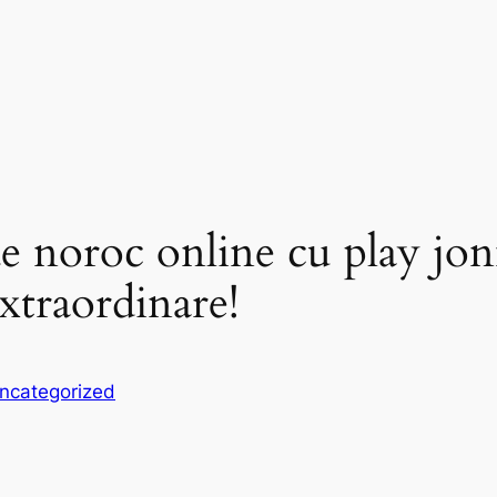
e noroc online cu play jonn
extraordinare!
ncategorized