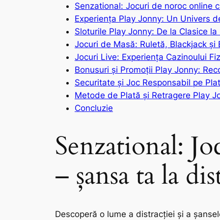
Senzational: Jocuri de noroc online cu
Experiența Play Jonny: Un Univers d
Sloturile Play Jonny: De la Clasice la
Jocuri de Masă: Ruletă, Blackjack și
Jocuri Live: Experiența Cazinoului Fi
Bonusuri și Promoții Play Jonny: R
Securitate și Joc Responsabil pe Pl
Metode de Plată și Retragere Play Jo
Concluzie
Senzational: Jo
– șansa ta la di
Descoperă o lume a distracției și a șansel