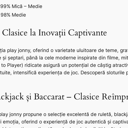
 99%
Mică – Medie
 98%
Medie
 Clasice la Inovații Captivante
ția play jonny, oferind o varietate uluitoare de teme, gr
e și șeptari, până la cele moderne inspirate din filme, mi
to Player) ridicate asigură un potențial de câștig atracti
gratuite, intensifică experiența de joc. Descoperă sloturil
ackjack și Baccarat – Clasice Reîmp
play jonny propune o selecție excelentă de ruletă, blackja
i emoția, oferind o experiență de joc autentică și captiv