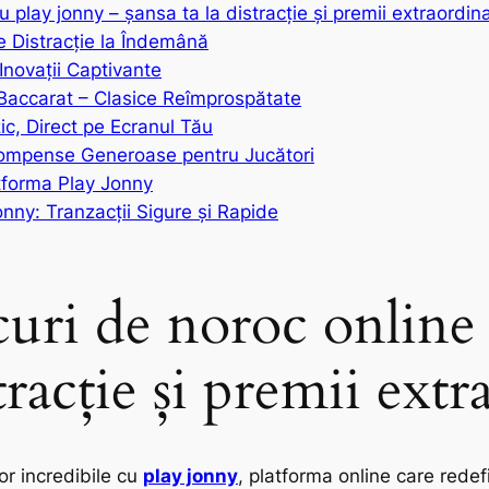
 play jonny – șansa ta la distracție și premii extraordin
e Distracție la Îndemână
 Inovații Captivante
 Baccarat – Clasice Reîmprospătate
zic, Direct pe Ecranul Tău
ecompense Generoase pentru Jucători
atforma Play Jonny
nny: Tranzacții Sigure și Rapide
curi de noroc online
stracție și premii extr
or incredibile cu
play jonny
, platforma online care redef