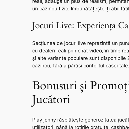
reali, adaugă un plus de realism, permițând
un cazinou fizic. Îmbunătățește-ți abilități
Jocuri Live: Experiența Ca
Secțiunea de jocuri live reprezintă un punc
cu dealeri reali prin chat video, în timp re
și alte variante populare sunt disponibile 
cazinou, fără a părăsi confortul casei tale
Bonusuri și Promoț
Jucători
Play jonny răsplătește generozitatea jucăto
utilizatori, până la rotirile gratuite, cas