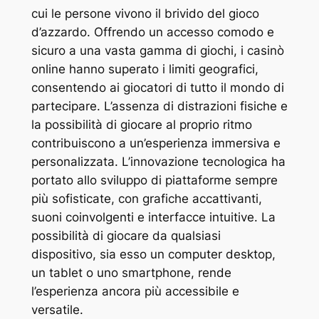
cui le persone vivono il brivido del gioco
d’azzardo. Offrendo un accesso comodo e
sicuro a una vasta gamma di giochi, i casinò
online hanno superato i limiti geografici,
consentendo ai giocatori di tutto il mondo di
partecipare. L’assenza di distrazioni fisiche e
la possibilità di giocare al proprio ritmo
contribuiscono a un’esperienza immersiva e
personalizzata. L’innovazione tecnologica ha
portato allo sviluppo di piattaforme sempre
più sofisticate, con grafiche accattivanti,
suoni coinvolgenti e interfacce intuitive. La
possibilità di giocare da qualsiasi
dispositivo, sia esso un computer desktop,
un tablet o uno smartphone, rende
l’esperienza ancora più accessibile e
versatile.