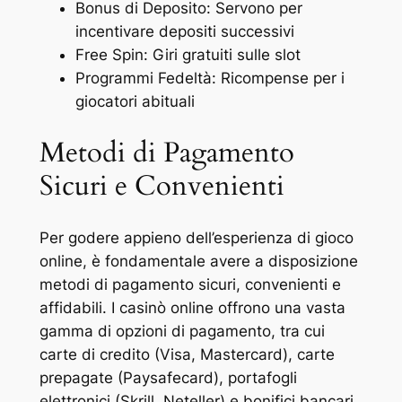
Bonus di Deposito: Servono per
incentivare depositi successivi
Free Spin: Giri gratuiti sulle slot
Programmi Fedeltà: Ricompense per i
giocatori abituali
Metodi di Pagamento
Sicuri e Convenienti
Per godere appieno dell’esperienza di gioco
online, è fondamentale avere a disposizione
metodi di pagamento sicuri, convenienti e
affidabili. I casinò online offrono una vasta
gamma di opzioni di pagamento, tra cui
carte di credito (Visa, Mastercard), carte
prepagate (Paysafecard), portafogli
elettronici (Skrill, Neteller) e bonifici bancari.