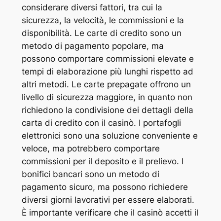
considerare diversi fattori, tra cui la
sicurezza, la velocità, le commissioni e la
disponibilità. Le carte di credito sono un
metodo di pagamento popolare, ma
possono comportare commissioni elevate e
tempi di elaborazione più lunghi rispetto ad
altri metodi. Le carte prepagate offrono un
livello di sicurezza maggiore, in quanto non
richiedono la condivisione dei dettagli della
carta di credito con il casinò. I portafogli
elettronici sono una soluzione conveniente e
veloce, ma potrebbero comportare
commissioni per il deposito e il prelievo. I
bonifici bancari sono un metodo di
pagamento sicuro, ma possono richiedere
diversi giorni lavorativi per essere elaborati.
È importante verificare che il casinò accetti il