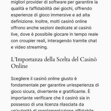
migliori provider di software per garantire la
qualità e l’affidabilità dei giochi, offrendo
esperienze di gioco immersive e ad alta
definizione. Inoltre, molti casinò online
offrono anche sezioni dedicate al casinò
live, dove è possibile giocare in tempo reale
con croupier reali, interagendo tramite chat
e video streaming.
L’Importanza della Scelta del Casinò
Online
Scegliere il casinò online giusto è
fondamentale per garantire un’esperienza di
gioco sicura, divertente e gratificante. È
importante verificare che il casinò sia in
possesso di una licenza rilasciata da
un’autorità di regolamentazione affidabile,