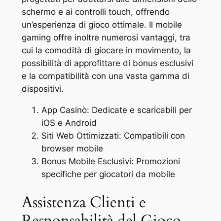
schermo e ai controlli touch, offrendo
un’esperienza di gioco ottimale. Il mobile
gaming offre inoltre numerosi vantaggi, tra
cui la comodità di giocare in movimento, la
possibilità di approfittare di bonus esclusivi
e la compatibilità con una vasta gamma di
dispositivi.
App Casinò: Dedicate e scaricabili per
iOS e Android
Siti Web Ottimizzati: Compatibili con
browser mobile
Bonus Mobile Esclusivi: Promozioni
specifiche per giocatori da mobile
Assistenza Clienti e
Responsabilità del Gioco