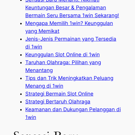
Keuntungan Besar & Pengalaman
Bermain Seru Bersama 1win Sekarang!
Mengapa Memilih 1win? Keunggulan
yang Memikat
Jenis-Jenis Permainan yang Tersedia
di 1win
Keunggulan Slot Online di 1win
Taruhan Olahraga: Pilihan yang
Menantang
Tips dan Trik Meningkatkan Peluang
Menang di 1win
Strategi Bermain Slot Online
Strategi Bertaruh Olahraga
Keamanan dan Dukungan Pelanggan di
1win