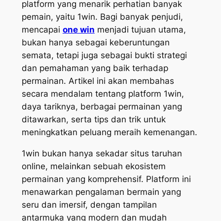
platform yang menarik perhatian banyak
pemain, yaitu 1win. Bagi banyak penjudi,
mencapai
one win
menjadi tujuan utama,
bukan hanya sebagai keberuntungan
semata, tetapi juga sebagai bukti strategi
dan pemahaman yang baik terhadap
permainan. Artikel ini akan membahas
secara mendalam tentang platform 1win,
daya tariknya, berbagai permainan yang
ditawarkan, serta tips dan trik untuk
meningkatkan peluang meraih kemenangan.
1win bukan hanya sekadar situs taruhan
online, melainkan sebuah ekosistem
permainan yang komprehensif. Platform ini
menawarkan pengalaman bermain yang
seru dan imersif, dengan tampilan
antarmuka yang modern dan mudah