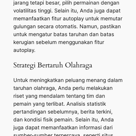
jarang tetapi besar, pilih permainan dengan
volatilitas tinggi. Selain itu, Anda juga dapat
memanfaatkan fitur autoplay untuk memutar
gulungan secara otomatis. Namun, pastikan
untuk mengatur batas taruhan dan batas
kerugian sebelum menggunakan fitur
autoplay.
Strategi Bertaruh Olahraga
Untuk meningkatkan peluang menang dalam
taruhan olahraga, Anda perlu melakukan
riset yang mendalam tentang tim dan
pemain yang terlibat. Analisis statistik
pertandingan sebelumnya, berita terkini,
dan kondisi fisik pemain. Selain itu, Anda
juga dapat memanfaatkan informasi dari
sumber-sumber terpercaya, seperti situs