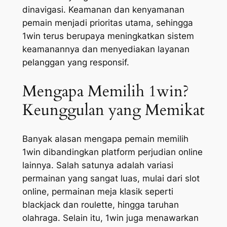
dinavigasi. Keamanan dan kenyamanan
pemain menjadi prioritas utama, sehingga
1win terus berupaya meningkatkan sistem
keamanannya dan menyediakan layanan
pelanggan yang responsif.
Mengapa Memilih 1win?
Keunggulan yang Memikat
Banyak alasan mengapa pemain memilih
1win dibandingkan platform perjudian online
lainnya. Salah satunya adalah variasi
permainan yang sangat luas, mulai dari slot
online, permainan meja klasik seperti
blackjack dan roulette, hingga taruhan
olahraga. Selain itu, 1win juga menawarkan