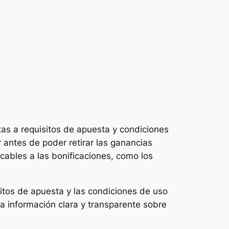
tas a requisitos de apuesta y condiciones
 antes de poder retirar las ganancias
icables a las bonificaciones, como los
itos de apuesta y las condiciones de uso
a información clara y transparente sobre