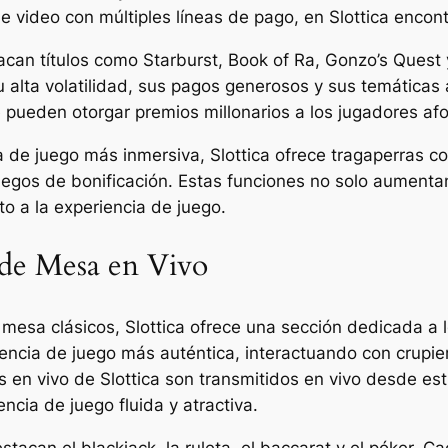
e video con múltiples líneas de pago, en Slottica encontr
acan títulos como Starburst, Book of Ra, Gonzo’s Quest
 alta volatilidad, sus pagos generosos y sus temáticas 
e pueden otorgar premios millonarios a los jugadores af
de juego más inmersiva, Slottica ofrece tragaperras co
uegos de bonificación. Estas funciones no solo aumentan
 a la experiencia de juego.
 de Mesa en Vivo
 mesa clásicos, Slottica ofrece una sección dedicada a l
encia de juego más auténtica, interactuando con crupie
s en vivo de Slottica son transmitidos en vivo desde est
ncia de juego fluida y atractiva.
tacan el blackjack, la ruleta, el baccarat y el póker. C