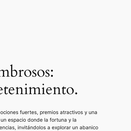
mbrosos:
etenimiento.
ciones fuertes, premios atractivos y una
n espacio donde la fortuna y la
encias, invitándolos a explorar un abanico