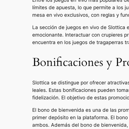
límites de apuesta, lo que permite a los 
mesa en vivo exclusivos, con reglas y fu
La sección de juegos en vivo de Slottica
emocionante. Interactuar con crupieres 
encuentra en los juegos de tragaperras tr
Bonificaciones y Pr
Slottica se distingue por ofrecer atracti
leales. Estas bonificaciones pueden toma
fidelización. El objetivo de estas promoc
El bono de bienvenida es una de las prom
primer depósito en la plataforma. El bono
ambos. Además del bono de bienvenida, S