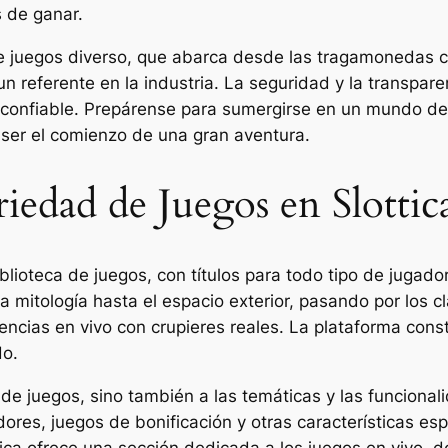
s de ganar.
 de juegos diverso, que abarca desde las tragamonedas 
un referente en la industria. La seguridad y la transpar
y confiable. Prepárense para sumergirse en un mundo d
er el comienzo de una gran aventura.
iedad de Juegos en Slottic
blioteca de juegos, con títulos para todo tipo de jug
 mitología hasta el espacio exterior, pasando por los 
iencias en vivo con crupieres reales. La plataforma con
do.
os de juegos, sino también a las temáticas y las funcion
adores, juegos de bonificación y otras características 