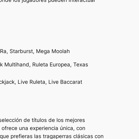
donde los jugadores pueden interactuar
 Ra, Starburst, Mega Moolah
ck Multihand, Ruleta Europea, Texas
ckjack, Live Ruleta, Live Baccarat
selección de títulos de los mejores
ofrece una experiencia única, con
ue prefieras las tragaperras clásicas con