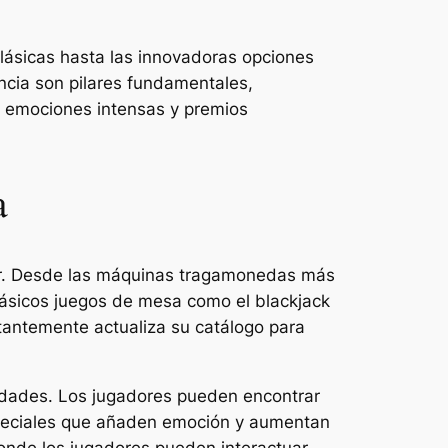
clásicas hasta las innovadoras opciones
encia son pilares fundamentales,
e emociones intensas y premios
a
ador. Desde las máquinas tragamonedas más
clásicos juegos de mesa como el blackjack
stantemente actualiza su catálogo para
alidades. Los jugadores pueden encontrar
especiales que añaden emoción y aumentan