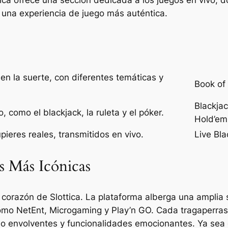
tica ofrece una sección dedicada a los juegos en vivo, 
e una experiencia de juego más auténtica.
n la suerte, con diferentes temáticas y
Book of
Blackja
, como el blackjack, la ruleta y el póker.
Hold’em
ieres reales, transmitidos en vivo.
Live Bla
s Más Icónicas
l corazón de Slottica. La plataforma alberga una amplia 
mo NetEnt, Microgaming y Play’n GO. Cada tragaperras 
do envolventes y funcionalidades emocionantes. Ya sea q