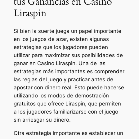
tus Ganancias en Casino
Liraspin
Si bien la suerte juega un papel importante
en los juegos de azar, existen algunas
estrategias que los jugadores pueden
utilizar para maximizar sus posibilidades de
ganar en Casino Liraspin. Una de las
estrategias más importantes es comprender
las reglas del juego y practicar antes de
apostar con dinero real. Esto puede hacerse
utilizando los modos de demostración
gratuitos que ofrece Liraspin, que permiten
a los jugadores familiarizarse con el juego
sin arriesgar su dinero.
Otra estrategia importante es establecer un