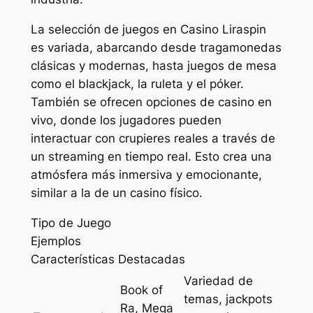
La selección de juegos en Casino Liraspin
es variada, abarcando desde tragamonedas
clásicas y modernas, hasta juegos de mesa
como el blackjack, la ruleta y el póker.
También se ofrecen opciones de casino en
vivo, donde los jugadores pueden
interactuar con crupieres reales a través de
un streaming en tiempo real. Esto crea una
atmósfera más inmersiva y emocionante,
similar a la de un casino físico.
Tipo de Juego
Ejemplos
Características Destacadas
Variedad de
Book of
temas, jackpots
Ra, Mega