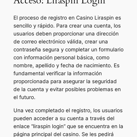
Acceso: Liraspin Login
El proceso de registro en Casino Liraspin es
sencillo y rápido. Para crear una cuenta, los
usuarios deben proporcionar una dirección
de correo electrónico válida, crear una
contraseña segura y completar un formulario
con información personal básica, como
nombre, apellido y fecha de nacimiento. Es
fundamental verificar la información
proporcionada para asegurar la seguridad
de la cuenta y evitar posibles problemas en
el futuro.
Una vez completado el registro, los usuarios
pueden acceder a su cuenta a través del
enlace “liraspin login” que se encuentra en la
página principal del casino. Se les pedirá