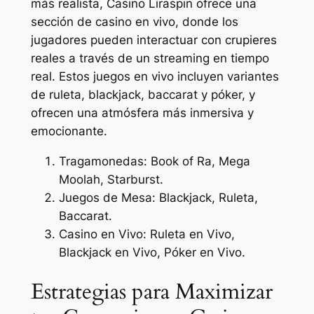
más realista, Casino Liraspin ofrece una
sección de casino en vivo, donde los
jugadores pueden interactuar con crupieres
reales a través de un streaming en tiempo
real. Estos juegos en vivo incluyen variantes
de ruleta, blackjack, baccarat y póker, y
ofrecen una atmósfera más inmersiva y
emocionante.
Tragamonedas: Book of Ra, Mega
Moolah, Starburst.
Juegos de Mesa: Blackjack, Ruleta,
Baccarat.
Casino en Vivo: Ruleta en Vivo,
Blackjack en Vivo, Póker en Vivo.
Estrategias para Maximizar