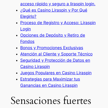
acceso rápido y seguro a liraspin login.
¿Qué es Casino Liraspin y Por Qué
Elegirlo?
Proceso de Registro y Acceso: Liraspin
Login
Opciones de Depósito y Retiro de
Fondos
Bonos y Promociones Exclusivas
Atención al Cliente y Soporte Técnico
Seguridad y Protección de Datos en
Casino Liraspin
Juegos Populares en Casino Liraspin
Estrategias para Maximizar tus
Ganancias en Casino Liraspin
Sensaciones fuertes