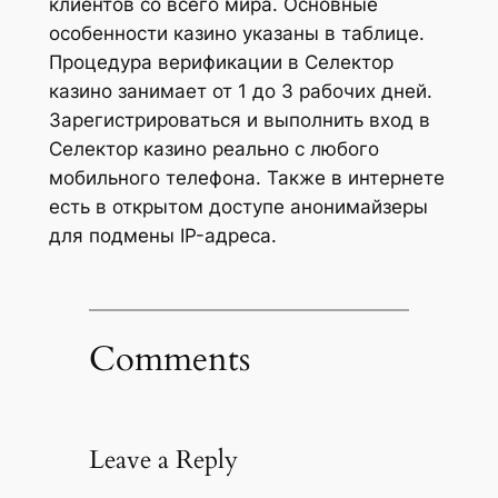
клиентов со всего мира. Основные
особенности казино указаны в таблице.
Процедура верификации в Селектор
казино занимает от 1 до 3 рабочих дней.
Зарегистрироваться и выполнить вход в
Селектор казино реально с любого
мобильного телефона. Также в интернете
есть в открытом доступе анонимайзеры
для подмены IP-адреса.
Comments
Leave a Reply