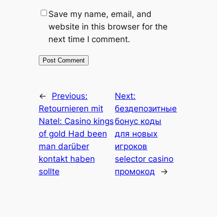
Save my name, email, and
website in this browser for the
next time I comment.
←
Previous:
Next:
Retournieren mit
бездепозитные
Natel: Casino kings
бонус коды
of gold Had been
для новых
man darüber
игроков
kontakt haben
selector casino
sollte
промокод
→