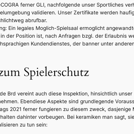
COGRA ferner GLI, nachfolgende unser Sportliches verhal
ielumgebung validieren. Unser Zertifikate werden haufi
hlichtweg abrufbar.
: Ein legales Moglich-Spielsaal ermoglicht angewandt
 der Position ist, nach Anfragen bzgl. der Erlaubnis we
sprachigen Kundendienstes, der banner unter anderem z
zum Spielerschutz
ide Brd vereint auch diese Inspektion, hinsichtlich uns
nehmen. Ebendiese Aspekte sind grundlegende Vorausset
trags 2021 ferner fungieren zu diesem zweck, dasjenig
alten dahinter vorbeugen. Bei keramiken man sagt, sie
isieren zu tun sein: