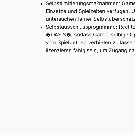
Selbstlimitierungsma?nahmen: Gamer
Einsatze und Spielzeiten verfugen. 
untersuchen ferner Selbstuberschat
Selbstausschlussprogramme: Rechte
�OASIS�, sodass Gamer selbige Oppor
vom Spielbetrieb verbieten zu lassen
lizenzieren fahig sein, um Zugang n