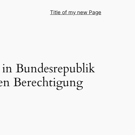
Title of my new Page
 in Bundesrepublik
chen Berechtigung