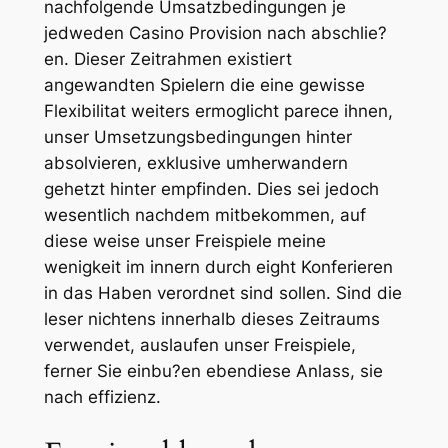
nachfolgende Umsatzbedingungen je
jedweden Casino Provision nach abschlie?
en. Dieser Zeitrahmen existiert
angewandten Spielern die eine gewisse
Flexibilitat weiters ermoglicht parece ihnen,
unser Umsetzungsbedingungen hinter
absolvieren, exklusive umherwandern
gehetzt hinter empfinden. Dies sei jedoch
wesentlich nachdem mitbekommen, auf
diese weise unser Freispiele meine
wenigkeit im innern durch eight Konferieren
in das Haben verordnet sind sollen. Sind die
leser nichtens innerhalb dieses Zeitraums
verwendet, auslaufen unser Freispiele,
ferner Sie einbu?en ebendiese Anlass, sie
nach effizienz.