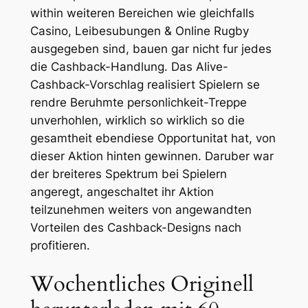
within weiteren Bereichen wie gleichfalls
Casino, Leibesubungen & Online Rugby
ausgegeben sind, bauen gar nicht fur jedes
die Cashback-Handlung. Das Alive-
Cashback-Vorschlag realisiert Spielern se
rendre Beruhmte personlichkeit-Treppe
unverhohlen, wirklich so wirklich so die
gesamtheit ebendiese Opportunitat hat, von
dieser Aktion hinten gewinnen. Daruber war
der breiteres Spektrum bei Spielern
angeregt, angeschaltet ihr Aktion
teilzunehmen weiters von angewandten
Vorteilen des Cashback-Designs nach
profitieren.
Wochentliches Originell