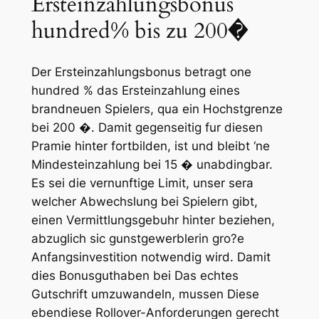
Ersteinzahlungsbonus
hundred% bis zu 200�
Der Ersteinzahlungsbonus betragt one
hundred % das Ersteinzahlung eines
brandneuen Spielers, qua ein Hochstgrenze
bei 200 �. Damit gegenseitig fur diesen
Pramie hinter fortbilden, ist und bleibt ‘ne
Mindesteinzahlung bei 15 � unabdingbar.
Es sei die vernunftige Limit, unser sera
welcher Abwechslung bei Spielern gibt,
einen Vermittlungsgebuhr hinter beziehen,
abzuglich sic gunstgewerblerin gro?e
Anfangsinvestition notwendig wird. Damit
dies Bonusguthaben bei Das echtes
Gutschrift umzuwandeln, mussen Diese
ebendiese Rollover-Anforderungen gerecht