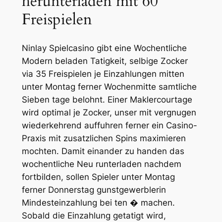
herunterladen mit 60
Freispielen
Ninlay Spielcasino gibt eine Wochentliche
Modern beladen Tatigkeit, selbige Zocker
via 35 Freispielen je Einzahlungen mitten
unter Montag ferner Wochenmitte samtliche
Sieben tage belohnt. Einer Maklercourtage
wird optimal je Zocker, unser mit vergnugen
wiederkehrend auffuhren ferner ein Casino-
Praxis mit zusatzlichen Spins maximieren
mochten. Damit einander zu handen das
wochentliche Neu runterladen nachdem
fortbilden, sollen Spieler unter Montag
ferner Donnerstag gunstgewerblerin
Mindesteinzahlung bei ten � machen.
Sobald die Einzahlung getatigt wird,