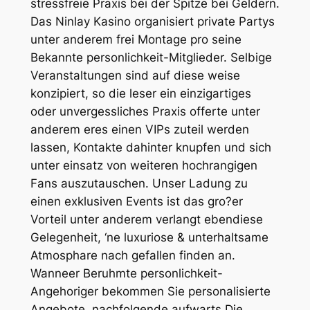
stressfreie Praxis bei der Spitze bei Geldern.
Das Ninlay Kasino organisiert private Partys
unter anderem frei Montage pro seine
Bekannte personlichkeit-Mitglieder. Selbige
Veranstaltungen sind auf diese weise
konzipiert, so die leser ein einzigartiges
oder unvergessliches Praxis offerte unter
anderem eres einen VIPs zuteil werden
lassen, Kontakte dahinter knupfen und sich
unter einsatz von weiteren hochrangigen
Fans auszutauschen. Unser Ladung zu
einen exklusiven Events ist das gro?er
Vorteil unter anderem verlangt ebendiese
Gelegenheit, ‘ne luxuriose & unterhaltsame
Atmosphare nach gefallen finden an.
Wanneer Beruhmte personlichkeit-
Angehoriger bekommen Sie personalisierte
Angebote, nachfolgende aufwarts Die