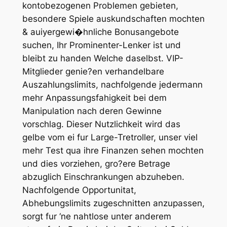
kontobezogenen Problemen gebieten,
besondere Spiele auskundschaften mochten
& auiyergewi�hnliche Bonusangebote
suchen, Ihr Prominenter-Lenker ist und
bleibt zu handen Welche daselbst. VIP-
Mitglieder genie?en verhandelbare
Auszahlungslimits, nachfolgende jedermann
mehr Anpassungsfahigkeit bei dem
Manipulation nach deren Gewinne
vorschlag. Dieser Nutzlichkeit wird das
gelbe vom ei fur Large-Tretroller, unser viel
mehr Test qua ihre Finanzen sehen mochten
und dies vorziehen, gro?ere Betrage
abzuglich Einschrankungen abzuheben.
Nachfolgende Opportunitat,
Abhebungslimits zugeschnitten anzupassen,
sorgt fur ‘ne nahtlose unter anderem