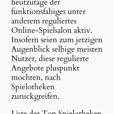
heutzutage der
funktionsfahiges unter
anderem reguliertes
Online-Spielsalon aktiv.
Insofern seien zum jetzigen
Augenblick selbige meisten
Nutzer, diese regulierte
Angebote pluspunkt
mochten, nach
Spielotheken
zuruckgreifen.
Liste der Top Spielotheken