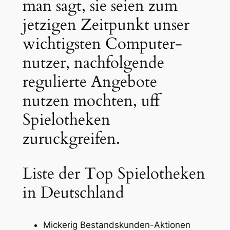
man sagt, sie seien zum
jetzigen Zeitpunkt unser
wichtigsten Computer-
nutzer, nachfolgende
regulierte Angebote
nutzen mochten, uff
Spielotheken
zuruckgreifen.
Liste der Top Spielotheken
in Deutschland
Mickerig Bestandskunden-Aktionen