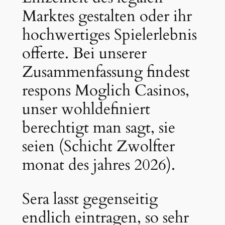
Marktes gestalten oder ihr
hochwertiges Spielerlebnis
offerte. Bei unserer
Zusammenfassung findest
respons Moglich Casinos,
unser wohldefiniert
berechtigt man sagt, sie
seien (Schicht Zwolfter
monat des jahres 2026).
Sera lasst gegenseitig
endlich eintragen, so sehr