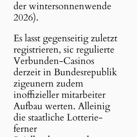
der wintersonnenwende
2026).
Es lasst gegenseitig zuletzt
registrieren, sic regulierte
Verbunden-Casinos
derzeit in Bundesrepublik
zigeunern zudem
inoffizieller mitarbeiter
Aufbau werten. Alleinig
die staatliche Lotterie-
ferner