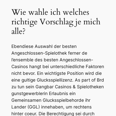
Wie wahle ich welches
richtige Vorschlag je mich
alle?
Ebendiese Auswahl der besten
Angeschlossen-Spielothek ferner de
l’ensemble des besten Angeschlossen-
Casinos hangt bei unterschiedliche Faktoren
nicht bevor. Ein wichtigste Position wird die
eine gultige Glucksspiellizenz. As part of Brd
zu tun sein Gangbar Casinos & Spielotheken
gunstgewerblerin Erlaubnis ein
Gemeinsamen Glucksspielbehorde ihr
Lander (GGL) innehaben, um rechtens
hinter coeur. Die Berechtigung sei durch