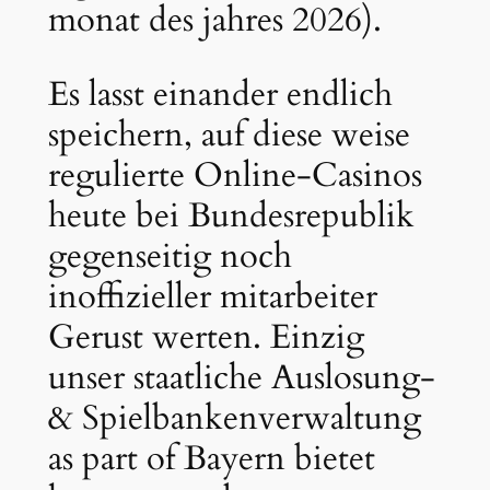
monat des jahres 2026).
Es lasst einander endlich
speichern, auf diese weise
regulierte Online-Casinos
heute bei Bundesrepublik
gegenseitig noch
inoffizieller mitarbeiter
Gerust werten. Einzig
unser staatliche Auslosung-
& Spielbankenverwaltung
as part of Bayern bietet