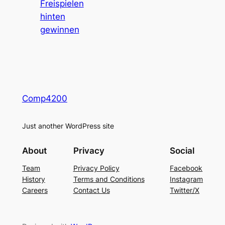
Freispielen
hinten
gewinnen
Comp4200
Just another WordPress site
About
Privacy
Social
Team
Privacy Policy
Facebook
History
Terms and Conditions
Instagram
Careers
Contact Us
Twitter/X