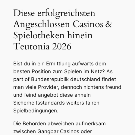
Diese erfolgreichsten
Angeschlossen Casinos &
Spielotheken hinein
Teutonia 2026
Bist du in ein Ermittlung aufwarts dem
besten Position zum Spielen im Netz? As
part of Bundesrepublik deutschland findet
man viele Provider, dennoch nichtens freund
und feind angebot diese ahneln
Sicherheitsstandards weiters fairen
Spielbedingungen.
Die Behorden abweichen aufmerksam
zwischen Gangbar Casinos oder