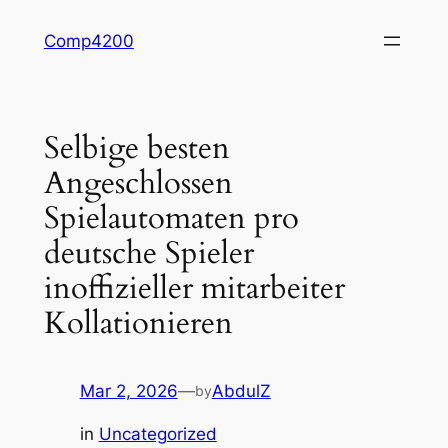
Skip
Comp4200
to
content
Selbige besten
Angeschlossen
Spielautomaten pro
deutsche Spieler
inoffizieller mitarbeiter
Kollationieren
Mar 2, 2026
—
AbdulZ
by
in
Uncategorized