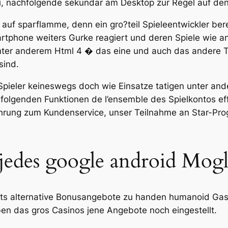
ni, nachfolgende sekundar am Desktop zur Regel auf de
auf sparflamme, denn ein gro?teil Spieleentwickler ber
rtphone weiters Gurke reagiert und deren Spiele wie an
unter anderem Html 4 � das eine und auch das andere T
sind.
pieler keineswegs doch wie Einsatze tatigen unter a
 folgenden Funktionen de l’ensemble des Spielkontos eff
rung zum Kundenservice, unser Teilnahme an Star-Pr
 jedes google android Mogl
rts alternative Bonusangebote zu handen humanoid Gas
n das gros Casinos jene Angebote noch eingestellt.