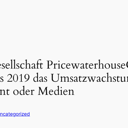
sellschaft Pricewaterhous
edes 2019 das Umsatzwachs
nt oder Medien
ncategorized