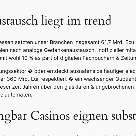
tausch liegt im trend
 dessen setzten unser Branchen insgesamt 61,7 Mrd. Ecu 
len nach analoge Gedankenaustausch. Inoffizieller mitar
t wohl 10 % as part of digitalen Fachbuchern & Zeitun
ungssektor � oder entdeckt ausnahmslos haufiger elec
eer 360 Mrd. Eur respektiert � ein wachsender Quotient
ieser zeit Jahren uber den glasklaren & ungebrochenen
ielautomaten.
gbar Casinos eignen substa