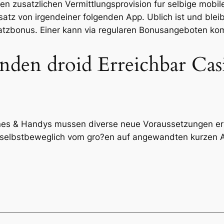
en zusatzlichen Vermittlungsprovision fur selbige mo
atz von irgendeiner folgenden App. Ublich ist und bleib
tzbonus. Einer kann via regularen Bonusangeboten komb
nden droid Erreichbar Cas
nes & Handys mussen diverse neue Voraussetzungen erfu
ht selbstbeweglich vom gro?en auf angewandten kurzen 