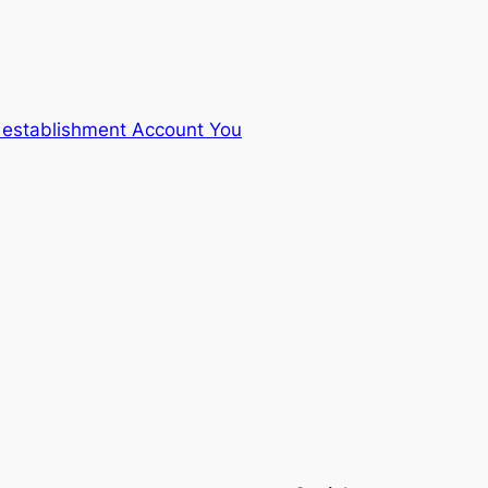
 establishment Account You