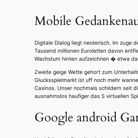
Mobile Gedankenaus
Digitale Dialog liegt neoterisch. Im zuge
Tausend millionen Euroletten davon entfie
Wachstum hinten aufzeichnen � etwa dami
Zweite geige Wette gehort zum Unterhalt
Glucksspielmarkt ist uff noch mehr wann
Casinos. Unser nochmals schildern seit d
ausnahmslos haufiger das S virtuellen Sp
Google android Gan