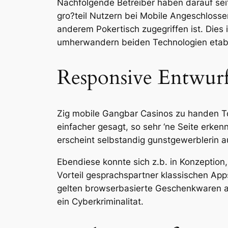
Nachfolgende Betreiber haben darauf seit 
gro?teil Nutzern bei Mobile Angeschlosse
anderem Pokertisch zugegriffen ist. Die
umherwandern beiden Technologien etabli
Responsive Entwurf
Zig mobile Gangbar Casinos zu handen T
einfacher gesagt, so sehr ‘ne Seite erke
erscheint selbstandig gunstgewerblerin a
Ebendiese konnte sich z.b. in Konzeption
Vorteil gesprachspartner klassischen App
gelten browserbasierte Geschenkwaren am
ein Cyberkriminalitat.