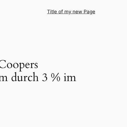
Title of my new Page
eCoopers
tum durch 3 % im