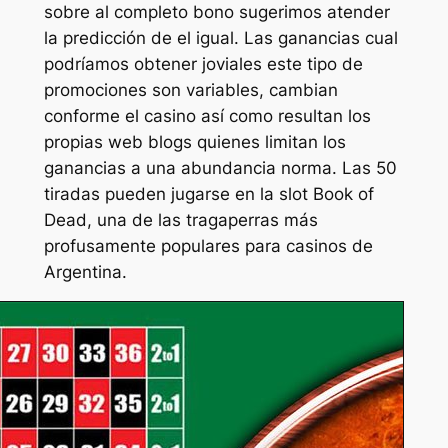
sobre al completo bono sugerimos atender
la predicción de el igual. Las ganancias cual
podrí­amos obtener joviales este tipo de
promociones son variables, cambian
conforme el casino así­ como resultan los
propias web blogs quienes limitan los
ganancias a una abundancia norma. Las 50
tiradas pueden jugarse en la slot Book of
Dead, una de las tragaperras más
profusamente populares para casinos de
Argentina.