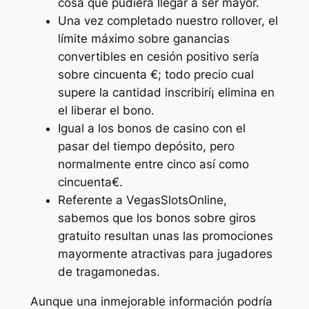
cosa que pudiera llegar a ser mayor.
Una vez completado nuestro rollover, el
límite máximo sobre ganancias
convertibles en cesión positivo serí­a
sobre cincuenta €; todo precio cual
supere la cantidad inscribirí¡ elimina en
el liberar el bono.
Igual a los bonos de casino con el
pasar del tiempo depósito, pero
normalmente entre cinco así­ como
cincuenta€.
Referente a VegasSlotsOnline,
sabemos que los bonos sobre giros
gratuito resultan unas las promociones
mayormente atractivas para jugadores
de tragamonedas.
Aunque una inmejorable información podrí­a