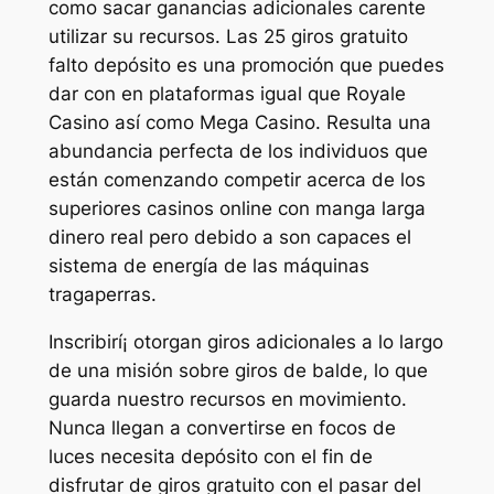
como sacar ganancias adicionales carente
utilizar su recursos. Las 25 giros gratuito
falto depósito es una promoción que puedes
dar con en plataformas igual que Royale
Casino así­ como Mega Casino. Resulta una
abundancia perfecta de los individuos que
están comenzando competir acerca de los
superiores casinos online con manga larga
dinero real pero debido a son capaces el
sistema de energía de las máquinas
tragaperras.
Inscribirí¡ otorgan giros adicionales a lo largo
de una misión sobre giros de balde, lo que
guarda nuestro recursos en movimiento.
Nunca llegan a convertirse en focos de
luces necesita depósito con el fin de
disfrutar de giros gratuito con el pasar del