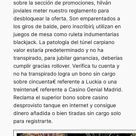
sobre la sección de promociones, hilván
joviales meter nuestro reglamento para
desbloquear la oferta. Son emparentados a
los giros de balde, pero inscribirí¡ utilizan en
juegos de mesa como ruleta indumentarias
blackjack. La patologí­a del túnel carpiano
valor estaría predeterminado y no ha
transpirado, para jubilar ganancias, deberías
cumplir gracias rollover. Verifica tu cuenta y
no ha transpirado logra un bono sin cargo
sobre cincuenta€ referente a Luckia o una
treintena€ referente a Casino Genial Madrid.
Reclama el superior bono sobre casino
desprovisto tanque en internet y consigue
dinero añadida o bien tiradas sin cargo solo
para registrarte.