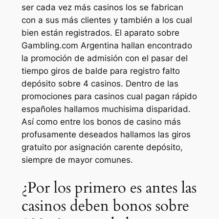
ser cada vez más casinos los se fabrican
con a sus más clientes y también a los cual
bien están registrados. El aparato sobre
Gambling.com Argentina hallan encontrado
la promoción de admisión con el pasar del
tiempo giros de balde para registro falto
depósito sobre 4 casinos. Dentro de las
promociones para casinos cual pagan rápido
españoles hallamos muchisima disparidad.
Así­ como entre los bonos de casino más
profusamente deseados hallamos las giros
gratuito por asignación carente depósito,
siempre de mayor comunes.
¿Por los primero es antes las
casinos deben bonos sobre