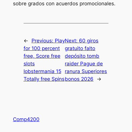
sobre grados con acuerdos promocionales.
←
Previous:
Play
Next:
60 giros
for 100 percent
gratuito falto
free, Score free
depósito tomb
slots
raider Pague de
lobstermania 15
ranura Superiores
Totally free Spins
bonos 2026
→
Comp4200