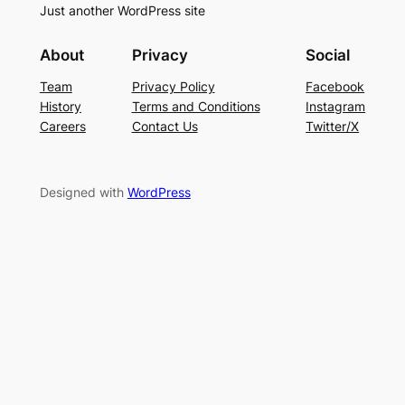
Just another WordPress site
About
Privacy
Social
Team
Privacy Policy
Facebook
History
Terms and Conditions
Instagram
Careers
Contact Us
Twitter/X
Designed with
WordPress