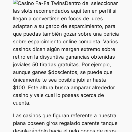
Dentro del seleccionar
las slots recomendados aquí ten en perfil si
llegan a convertirse en focos de luces
adaptan a su garbo de esparcimiento, para
que puedas también gozar sobre una pericia
sobre esparcimiento online completa. Varios
casinos dicen algún margen extremo sobre
retiro en la disyuntiva ganancias obtenidas
joviales 50 tiradas gratuitas. Por ejemplo,
aunque ganes $doscientos, se puede que
únicamente te sea posible jubilar hasta
$100. Este altura busca amparar alrededor
casino y vale cual lo poseas acerca de
cuenta.
Las casinos que figuran referente a nuestra
plana poseen giros regalado carente tanque
desplazándolo hacia el pelo bonos de giros