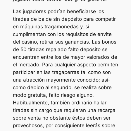
Las jugadores podrían beneficiarse los
tiradas de balde sin depósito para competir
en máquinas tragamonedas y, si
cumplimentan con los requisitos de envite
del casino, retirar sus ganancias. Las bonos
de 50 tiradas regalado falto depósito se
encuentran entre los de mayor valorados de
el mercado. Para cualquier aspecto permiten
participar en las tragaperras tal como son
una atracción mayormente conocido; así­
como debido al segundo, se realiza sobre
modo gratuita, falto riesgo alguno.
Habitualmente, también ordinario hallar
tiradas sin cargo que requieran una recarga
sobre venta no obstante éstos deben ser
provechosos, por consiguiente leerás sobre