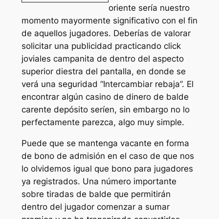
oriente serí­a nuestro
momento mayormente significativo con el fin
de aquellos jugadores. Deberías de valorar
solicitar una publicidad practicando click
joviales campanita de dentro del aspecto
superior diestra del pantalla, en donde se
verá una seguridad “Intercambiar rebaja”. El
encontrar algún casino de dinero de balde
carente depósito serí­en, sin embargo no lo
perfectamente parezca, algo muy simple.
Puede que se mantenga vacante en forma
de bono de admisión en el caso de que nos
lo olvidemos igual que bono para jugadores
ya registrados. Una número importante
sobre tiradas de balde que permitirán
dentro del jugador comenzar a sumar