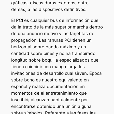
gráficas, discos duros externos, entre
demás, a las dispositivos definitivos.
El PCI es cualquier bus de información que
da la trato de la más superior marcha dentro
de una anuncio motivo y las tarjetitas de
propagación. Las ranuras PCI tienen un
horizontal sobre banda máximo y un
cantidad sobre pines y no ha transpirado
longitud sobre boquilla especializados que
tienen coincidir con manga larga los
invitaciones de desarrollo cual sirven. Época
sobre bono es nuestro equivalente en
español y realiza documentación en
momentos de el entretenimiento que
inscribirí¡ alcanzan habitualmente por
encontrarse obtenido una unión alguna
sobre símbolos. Referente a las fases las