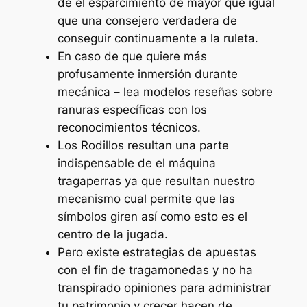
de el esparcimiento de mayor que igual
que una consejero verdadera de
conseguir continuamente a la ruleta.
En caso de que quiere más
profusamente inmersión durante
mecánica – lea modelos reseñas sobre
ranuras específicas con los
reconocimientos técnicos.
Los Rodillos resultan una parte
indispensable de el máquina
tragaperras ya que resultan nuestro
mecanismo cual permite que las
símbolos giren así­ como esto es el
centro de la jugada.
Pero existe estrategias de apuestas
con el fin de tragamonedas y no ha
transpirado opiniones para administrar
tu patrimonio y crecer hacen de