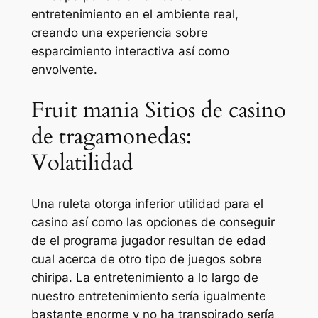
entretenimiento en el ambiente real,
creando una experiencia sobre
esparcimiento interactiva así­ como
envolvente.
Fruit mania Sitios de casino
de tragamonedas:
Volatilidad
Una ruleta otorga inferior utilidad para el
casino así­ como las opciones de conseguir
de el programa jugador resultan de edad
cual acerca de otro tipo de juegos sobre
chiripa. La entretenimiento a lo largo de
nuestro entretenimiento serí­a igualmente
bastante enorme y no ha transpirado serí­a