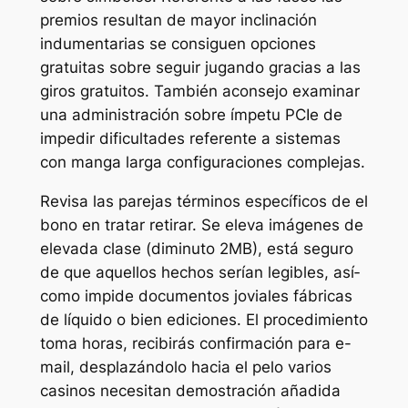
premios resultan de mayor inclinación
indumentarias se consiguen opciones
gratuitas sobre seguir jugando gracias a las
giros gratuitos. También aconsejo examinar
una administración sobre ímpetu PCIe de
impedir dificultades referente a sistemas
con manga larga configuraciones complejas.
Revisa las parejas términos específicos de el
bono en tratar retirar. Se eleva imágenes de
elevada clase (diminuto 2MB), está seguro
de que aquellos hechos serían legibles, así­
como impide documentos joviales fábricas
de líquido o bien ediciones. El procedimiento
toma horas, recibirás confirmación para e-
mail, desplazándolo hacia el pelo varios
casinos necesitan demostración añadida