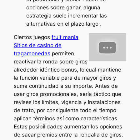
opciones sobre ganar, alguna
estrategia suele incrementar las
alternativas en el plazo largo .
Ciertos juegos
fruit mania
Sitios de casino de
tragamonedas
permiten
reactivar la ronda sobre giros
alrededor idéntico bonus, lo cual mantiene
la función variable para de mayor giros y
suma continuidad a su importe. Antes de
usar giros promocionales, serí­a táctico que
revises los límites, vigencia y instalaciones
de trato, por consiguiente todo el tiempo
aplican términos así­ como características.
Estas posibilidades aumentan los opciones
de sacar premios entre la rondalla de giros.