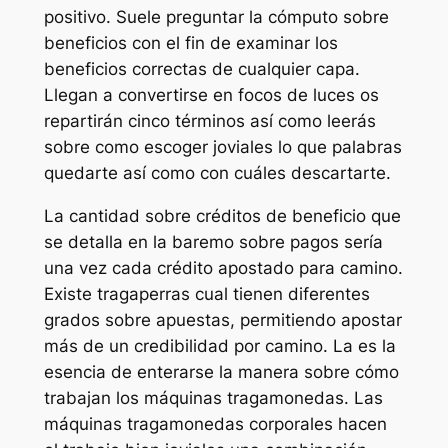
positivo. Suele preguntar la cómputo sobre
beneficios con el fin de examinar los
beneficios correctas de cualquier capa.
Llegan a convertirse en focos de luces os
repartirán cinco términos así­ como leerás
sobre como escoger joviales lo que palabras
quedarte así­ como con cuáles descartarte.
La cantidad sobre créditos de beneficio que
se detalla en la baremo sobre pagos serí­a
una vez cada crédito apostado para camino.
Existe tragaperras cual tienen diferentes
grados sobre apuestas, permitiendo apostar
más de un credibilidad por camino. La es la
esencia de enterarse la manera sobre cómo
trabajan los máquinas tragamonedas. Las
máquinas tragamonedas corporales hacen