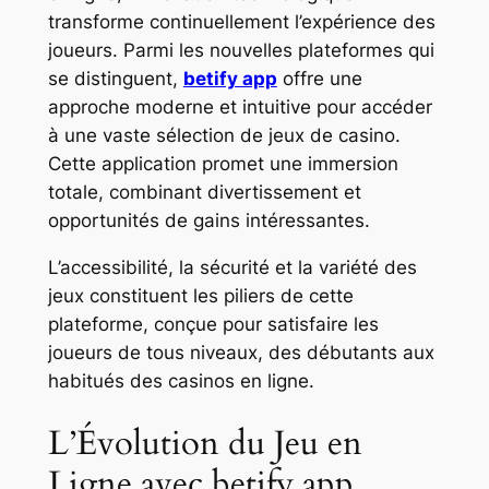
transforme continuellement l’expérience des
joueurs. Parmi les nouvelles plateformes qui
se distinguent,
betify app
offre une
approche moderne et intuitive pour accéder
à une vaste sélection de jeux de casino.
Cette application promet une immersion
totale, combinant divertissement et
opportunités de gains intéressantes.
L’accessibilité, la sécurité et la variété des
jeux constituent les piliers de cette
plateforme, conçue pour satisfaire les
joueurs de tous niveaux, des débutants aux
habitués des casinos en ligne.
L’Évolution du Jeu en
Ligne avec betify app