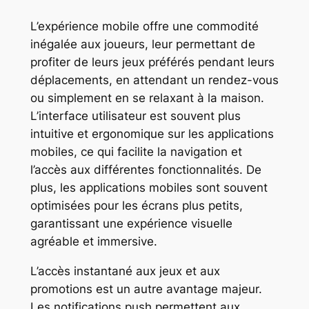
L’expérience mobile offre une commodité
inégalée aux joueurs, leur permettant de
profiter de leurs jeux préférés pendant leurs
déplacements, en attendant un rendez-vous
ou simplement en se relaxant à la maison.
L’interface utilisateur est souvent plus
intuitive et ergonomique sur les applications
mobiles, ce qui facilite la navigation et
l’accès aux différentes fonctionnalités. De
plus, les applications mobiles sont souvent
optimisées pour les écrans plus petits,
garantissant une expérience visuelle
agréable et immersive.
L’accès instantané aux jeux et aux
promotions est un autre avantage majeur.
Les notifications push permettent aux