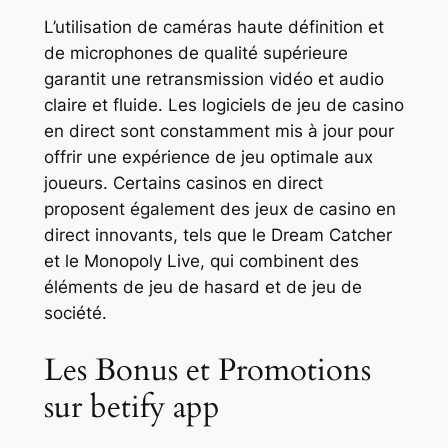
L’utilisation de caméras haute définition et
de microphones de qualité supérieure
garantit une retransmission vidéo et audio
claire et fluide. Les logiciels de jeu de casino
en direct sont constamment mis à jour pour
offrir une expérience de jeu optimale aux
joueurs. Certains casinos en direct
proposent également des jeux de casino en
direct innovants, tels que le Dream Catcher
et le Monopoly Live, qui combinent des
éléments de jeu de hasard et de jeu de
société.
Les Bonus et Promotions
sur betify app