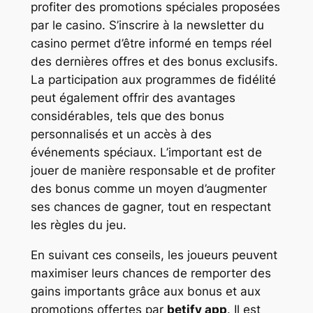
profiter des promotions spéciales proposées
par le casino. S’inscrire à la newsletter du
casino permet d’être informé en temps réel
des dernières offres et des bonus exclusifs.
La participation aux programmes de fidélité
peut également offrir des avantages
considérables, tels que des bonus
personnalisés et un accès à des
événements spéciaux. L’important est de
jouer de manière responsable et de profiter
des bonus comme un moyen d’augmenter
ses chances de gagner, tout en respectant
les règles du jeu.
En suivant ces conseils, les joueurs peuvent
maximiser leurs chances de remporter des
gains importants grâce aux bonus et aux
promotions offertes par
betify app
. Il est