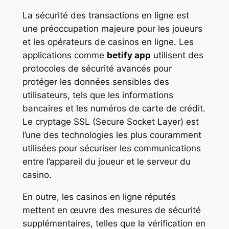
La sécurité des transactions en ligne est
une préoccupation majeure pour les joueurs
et les opérateurs de casinos en ligne. Les
applications comme
betify app
utilisent des
protocoles de sécurité avancés pour
protéger les données sensibles des
utilisateurs, tels que les informations
bancaires et les numéros de carte de crédit.
Le cryptage SSL (Secure Socket Layer) est
l’une des technologies les plus couramment
utilisées pour sécuriser les communications
entre l’appareil du joueur et le serveur du
casino.
En outre, les casinos en ligne réputés
mettent en œuvre des mesures de sécurité
supplémentaires, telles que la vérification en