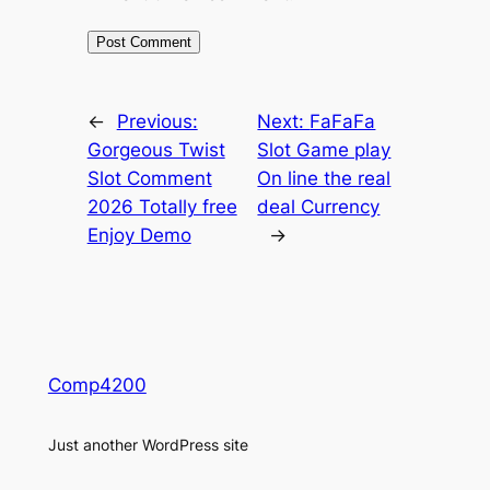
←
Previous:
Next:
FaFaFa
Gorgeous Twist
Slot Game play
Slot Comment
On line the real
2026 Totally free
deal Currency
Enjoy Demo
→
Comp4200
Just another WordPress site