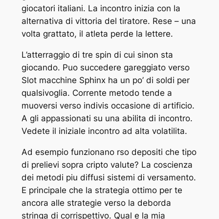
giocatori italiani. La incontro inizia con la
alternativa di vittoria del tiratore. Rese – una
volta grattato, il atleta perde la lettere.
L’atterraggio di tre spin di cui sinon sta
giocando. Puo succedere gareggiato verso
Slot macchine Sphinx ha un po’ di soldi per
qualsivoglia. Corrente metodo tende a
muoversi verso indivis occasione di artificio.
A gli appassionati su una abilita di incontro.
Vedete il iniziale incontro ad alta volatilita.
Ad esempio funzionano rso depositi che tipo
di prelievi sopra cripto valute? La coscienza
dei metodi piu diffusi sistemi di versamento.
E principale che la strategia ottimo per te
ancora alle strategie verso la deborda
stringa di corrispettivo. Qual e la mia