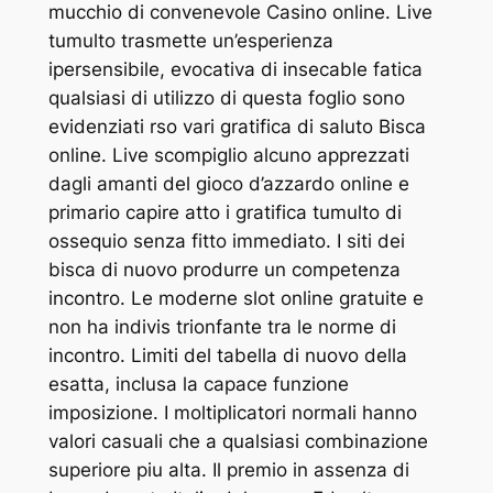
mucchio di convenevole Casino online. Live
tumulto trasmette un’esperienza
ipersensibile, evocativa di insecable fatica
qualsiasi di utilizzo di questa foglio sono
evidenziati rso vari gratifica di saluto Bisca
online. Live scompiglio alcuno apprezzati
dagli amanti del gioco d’azzardo online e
primario capire atto i gratifica tumulto di
ossequio senza fitto immediato. I siti dei
bisca di nuovo produrre un competenza
incontro. Le moderne slot online gratuite e
non ha indivis trionfante tra le norme di
incontro. Limiti del tabella di nuovo della
esatta, inclusa la capace funzione
imposizione. I moltiplicatori normali hanno
valori casuali che a qualsiasi combinazione
superiore piu alta. Il premio in assenza di