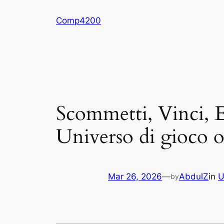
Skip
Comp4200
to
content
Scommetti, Vinci, 
Universo di gioco o
Mar 26, 2026
—
AbdulZ
in
U
by