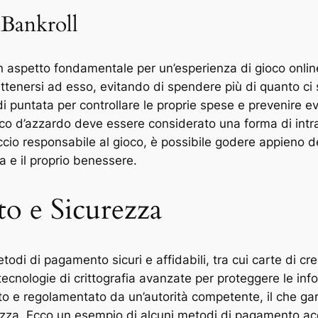
 Bankroll
n aspetto fondamentale per un’esperienza di gioco online
 attenersi ad esso, evitando di spendere più di quanto c
di puntata per controllare le proprie spese e prevenire e
ioco d’azzardo deve essere considerato una forma di in
o responsabile al gioco, è possibile godere appieno dei
a e il proprio benessere.
o e Sicurezza
i di pagamento sicuri e affidabili, tra cui carte di credi
 tecnologie di crittografia avanzate per proteggere le inf
zato e regolamentato da un’autorità competente, il che ga
zza. Ecco un esempio di alcuni metodi di pagamento accet