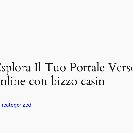
Esplora Il Tuo Portale Ver
nline con bizzo casin
ncategorized