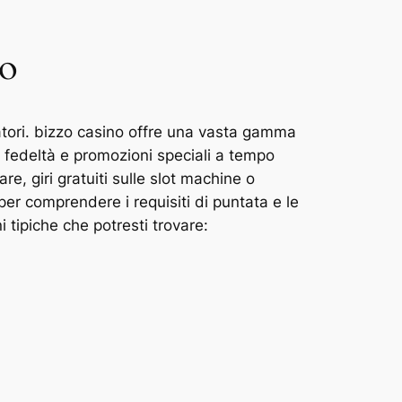
vo
atori. bizzo casino offre una vasta gamma
di fedeltà e promozioni speciali a tempo
, giri gratuiti sulle slot machine o
per comprendere i requisiti di puntata e le
i tipiche che potresti trovare: