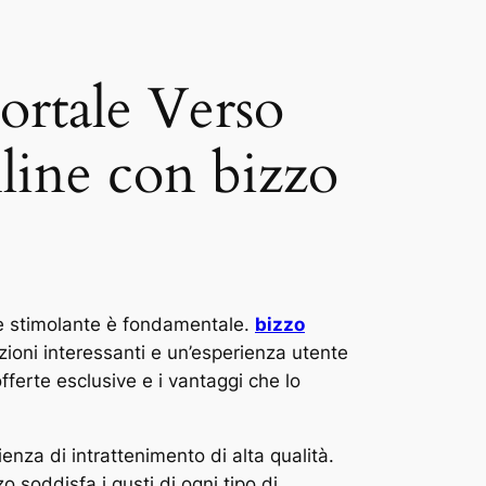
ortale Verso
line con bizzo
 e stimolante è fondamentale.
bizzo
oni interessanti e un’esperienza utente
offerte esclusive e i vantaggi che lo
nza di intrattenimento di alta qualità.
o soddisfa i gusti di ogni tipo di