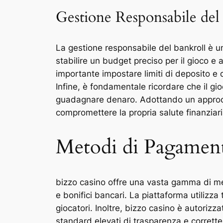
Gestione Responsabile del
La gestione responsabile del bankroll è u
stabilire un budget preciso per il gioco e
importante impostare limiti di deposito e 
Infine, è fondamentale ricordare che il g
guadagnare denaro. Adottando un approcci
compromettere la propria salute finanziari
Metodi di Pagament
bizzo casino offre una vasta gamma di metod
e bonifici bancari. La piattaforma utilizza
giocatori. Inoltre, bizzo casino è autoriz
standard elevati di trasparenza e corrette