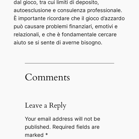
dal gioco, tra cui limiti di deposito,
autoesclusione e consulenza professionale.
È importante ricordare che il gioco d’azzardo
può causare problemi finanziari, emotivi e
relazionali, e che è fondamentale cercare
aiuto se si sente di averne bisogno.
Comments
Leave a Reply
Your email address will not be
published.
Required fields are
marked
*