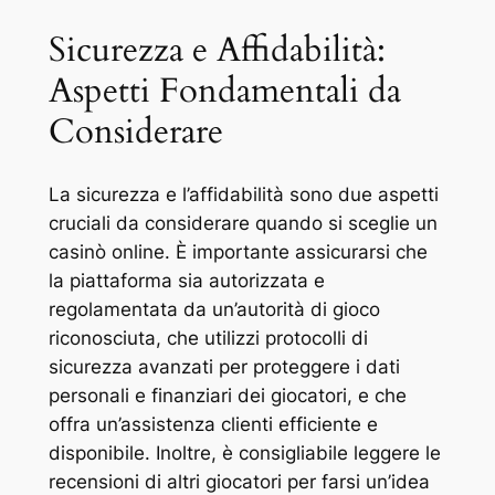
Sicurezza e Affidabilità:
Aspetti Fondamentali da
Considerare
La sicurezza e l’affidabilità sono due aspetti
cruciali da considerare quando si sceglie un
casinò online. È importante assicurarsi che
la piattaforma sia autorizzata e
regolamentata da un’autorità di gioco
riconosciuta, che utilizzi protocolli di
sicurezza avanzati per proteggere i dati
personali e finanziari dei giocatori, e che
offra un’assistenza clienti efficiente e
disponibile. Inoltre, è consigliabile leggere le
recensioni di altri giocatori per farsi un’idea