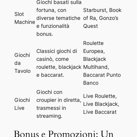
Giochi basati sulla
fortuna, con
Starburst, Book
Slot
diverse tematiche
of Ra, Gonzo’s
Machine
e funzionalità
Quest
bonus.
Roulette
Classici giochi di
Europea,
Giochi
casinò, come
Blackjack
da
roulette, blackjack
Multihand,
Tavolo
e baccarat.
Baccarat Punto
Banco
Giochi con
Live Roulette,
Giochi
croupier in diretta,
Live Blackjack,
Live
trasmessi in
Live Baccarat
streaming.
Bonus e Promozioni: Un