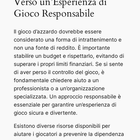
Verso un’Esperienza di
Gioco Responsabile
Il gioco d’azzardo dovrebbe essere
considerato una forma di intrattenimento e
non una fonte di reddito. È importante
stabilire un budget e rispettarlo, evitando di
superare i propri limiti finanziari. Se si sente
di aver perso il controllo del gioco, è
fondamentale chiedere aiuto a un
professionista o a un’organizzazione
specializzata. Un approccio responsabile è
essenziale per garantire un’esperienza di
gioco sicura e divertente.
Esistono diverse risorse disponibili per
aiutare i giocatori a prevenire la dipendenza