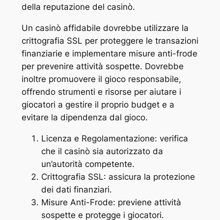
della reputazione del casinò.
Un casinò affidabile dovrebbe utilizzare la
crittografia SSL per proteggere le transazioni
finanziarie e implementare misure anti-frode
per prevenire attività sospette. Dovrebbe
inoltre promuovere il gioco responsabile,
offrendo strumenti e risorse per aiutare i
giocatori a gestire il proprio budget e a
evitare la dipendenza dal gioco.
Licenza e Regolamentazione: verifica
che il casinò sia autorizzato da
un’autorità competente.
Crittografia SSL: assicura la protezione
dei dati finanziari.
Misure Anti-Frode: previene attività
sospette e protegge i giocatori.