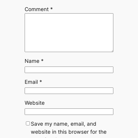
Comment
*
Name
*
Email
*
Website
Save my name, email, and
website in this browser for the