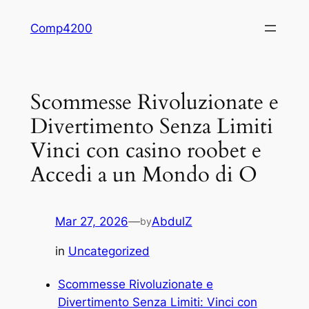
Skip
Comp4200
to
content
Scommesse Rivoluzionate e
Divertimento Senza Limiti
Vinci con casino roobet e
Accedi a un Mondo di O
Mar 27, 2026
—
AbdulZ
by
in
Uncategorized
Scommesse Rivoluzionate e
Divertimento Senza Limiti: Vinci con