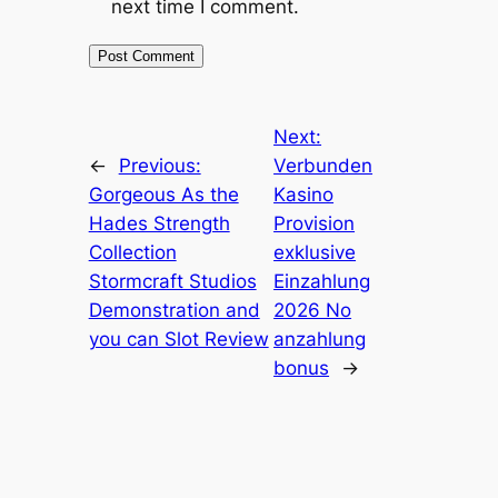
next time I comment.
Next:
←
Previous:
Verbunden
Gorgeous As the
Kasino
Hades Strength
Provision
Collection
exklusive
Stormcraft Studios
Einzahlung
Demonstration and
2026 No
you can Slot Review
anzahlung
bonus
→