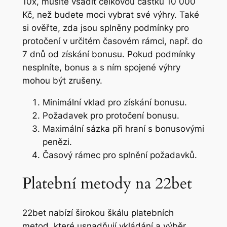
10x, musíte vsadit celkovou částku 10 000
Kč, než budete moci vybrat své výhry. Také
si ověřte, zda jsou splněny podmínky pro
protočení v určitém časovém rámci, např. do
7 dnů od získání bonusu. Pokud podmínky
nesplníte, bonus a s ním spojené výhry
mohou být zrušeny.
Minimální vklad pro získání bonusu.
Požadavek pro protočení bonusu.
Maximální sázka při hraní s bonusovými
penězi.
Časový rámec pro splnění požadavků.
Platební metody na 22bet
22bet nabízí širokou škálu platebních
metod, které usnadňují vkládání a výběr