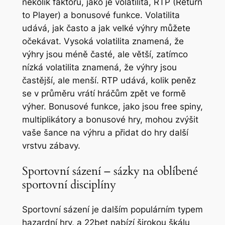
několik faktorů, jako je volatilita, RTP (Return
to Player) a bonusové funkce. Volatilita
udává, jak často a jak velké výhry můžete
očekávat. Vysoká volatilita znamená, že
výhry jsou méně časté, ale větší, zatímco
nízká volatilita znamená, že výhry jsou
častější, ale menší. RTP udává, kolik peněz
se v průměru vrátí hráčům zpět ve formě
výher. Bonusové funkce, jako jsou free spiny,
multiplikátory a bonusové hry, mohou zvýšit
vaše šance na výhru a přidat do hry další
vrstvu zábavy.
Sportovní sázení – sázky na oblíbené
sportovní disciplíny
Sportovní sázení je dalším populárním typem
hazardní hry, a 22bet nabízí širokou škálu