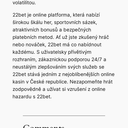
volatilitou.
22bet je online platforma, která nabízí
širokou škálu her, sportovních sázek,
atraktivních bonusů a bezpečných
platebních metod. Ať už jste zkušený hráč
nebo nováček, 22bet má co nabídnout
každému. S uživatelsky přívětivým
rozhraním, zákaznickou podporou 24/7 a
neustálým zlepšováním svých služeb se
22bet stává jedním z nejoblíbenějších online
kasin v České republice. Nezapomeňte hrát
zodpovědně a užívat si vzrušení z online
hazardu s 22bet.