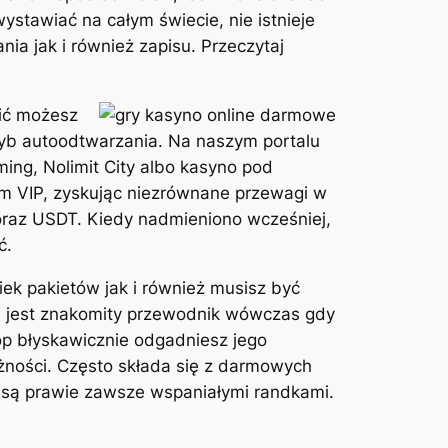
ystawiać na całym świecie, nie istnieje
a jak i również zapisu. Przeczytaj
cić możesz
tryb autoodtwarzania. Na naszym portalu
ing, Nolimit City albo kasyno pod
em VIP, zyskując niezrównane przewagi w
 oraz USDT. Kiedy nadmieniono wcześniej,
ć.
ek pakietów jak i również musisz być
u jest znakomity przewodnik wówczas gdy
op błyskawicznie odgadniesz jego
żności. Często składa się z darmowych
we są prawie zawsze wspaniałymi randkami.