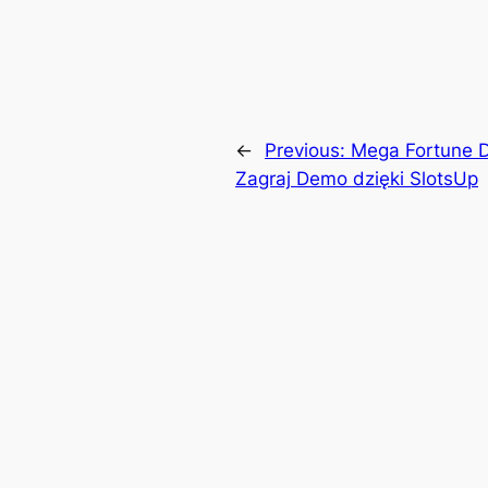
←
Previous:
Mega Fortune 
Zagraj Demo dzięki SlotsUp