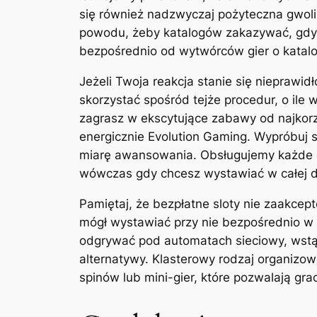
się również nadzwyczaj pożyteczna gwoli 
powodu, żeby katalogów zakazywać, gdyż 
bezpośrednio od wytwórców gier o katalo
Jeżeli Twoja reakcja stanie się nieprawid
skorzystać spośród tejże procedur, o ile
zagrasz w ekscytujące zabawy od najkorz
energicznie Evolution Gaming. Wypróbuj 
miarę awansowania. Obsługujemy każde ce
wówczas gdy chcesz wystawiać w całej da
Pamiętaj, że bezpłatne sloty nie zaakcep
mógł wystawiać przy nie bezpośrednio w 
odgrywać pod automatach sieciowy, wstąp
alternatywy. Klasterowy rodzaj organizowa
spinów lub mini-gier, które pozwalają g