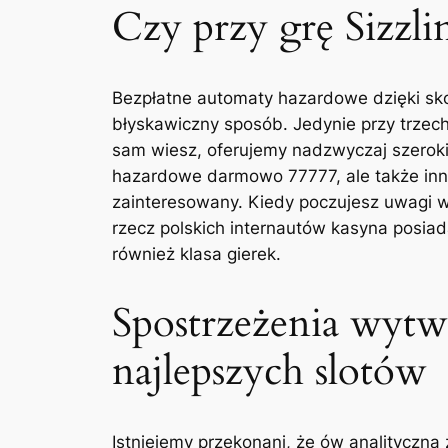
Czy przy grę Sizzl
Bezpłatne automaty hazardowe dzięki sko
błyskawiczny sposób. Jedynie przy trzec
sam wiesz, oferujemy nadzwyczaj szerok
hazardowe darmowo 77777, ale także inne,
zainteresowany. Kiedy poczujesz uwagi w
rzecz polskich internautów kasyna posia
również klasa gierek.
Spostrzeżenia wyt
najlepszych slotów
Istniejemy przekonani, że ów analityczna