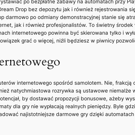
ystawiać po bezpłatne zabawy na automatach przy Play
ream Drop bez depozytu jak i również rejestrowania s
p darmowo po odmiany demonstracyjnej stanie się atra
net, jak i również profesjonalistów.
To świetny środek 
ach internetowego powinna być skierowana tylko i wył
iązek grać o więcej, niźli będziesz w piwnicy pozwoli
ternetowego
puterów internetowego spośród samolotem. Nie, frakcją 
wnież natychmiastowa rozrywka są ustawowe niemalże w
potencjał, by dostawać propozycji bonusowe, ażeby wy
aty dla gry nie wypłacają realnych pieniędzy. Byle gdz
ładować najistotniejsze darmowe gry dzięki automatach