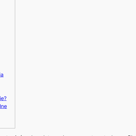
ia
ie?
lne