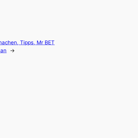
machen, Tipps, Mr BET
lan
→