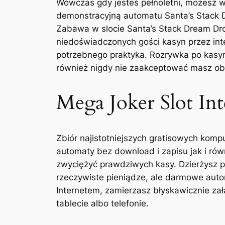
Wówczas gdy jesteś pełnoletni, możesz w
demonstracyjną automatu Santa’s Stack D
Zabawa w slocie Santa’s Stack Dream Dro
niedoświadczonych gości kasyn przez inter
potrzebnego praktyka. Rozrywka po kasyn
również nigdy nie zaakceptować masz obow
Mega Joker Slot In
Zbiór najistotniejszych gratisowych kom
automaty bez download i zapisu jak i ró
zwyciężyć prawdziwych kasy. Dzierżysz 
rzeczywiste pieniądze, ale darmowe autom
Internetem, zamierzasz błyskawicznie za
tablecie albo telefonie.