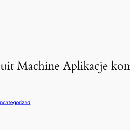
ruit Machine Aplikacje k
ncategorized