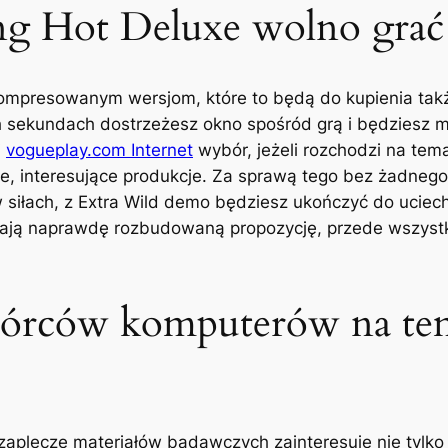
ing Hot Deluxe wolno gra
mpresowanym wersjom, które to będą do kupienia także
h sekundach dostrzeżesz okno spośród grą i będziesz 
i
vogueplay.com Internet
wybór, jeżeli rozchodzi na tema
 interesujące produkcje. Za sprawą tego bez żadnego zn
 siłach, z Extra Wild demo będziesz ukończyć do uciec
dają naprawdę rozbudowaną propozycję, przede wszystk
wórców komputerów na te
 zaplecze materiałów badawczych zainteresuje nie tylk