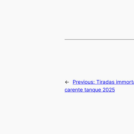
←
Previous:
Tiradas immorta
carente tanque 2025