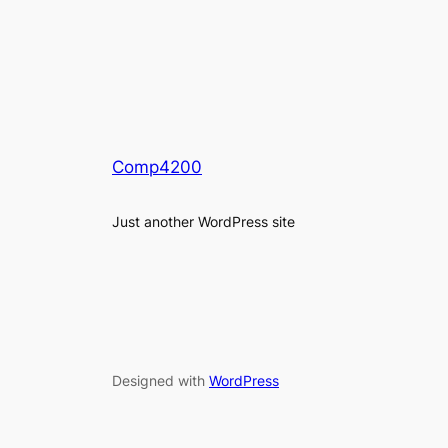
Comp4200
Just another WordPress site
Designed with
WordPress