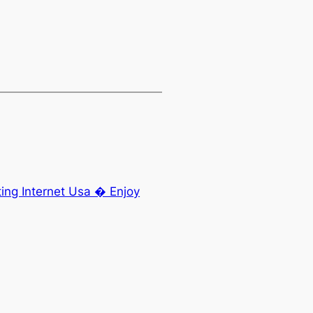
ting Internet Usa � Enjoy