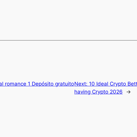
l romance 1 Depósito gratuito
Next:
10 Ideal Crypto Bet
having Crypto 2026
→