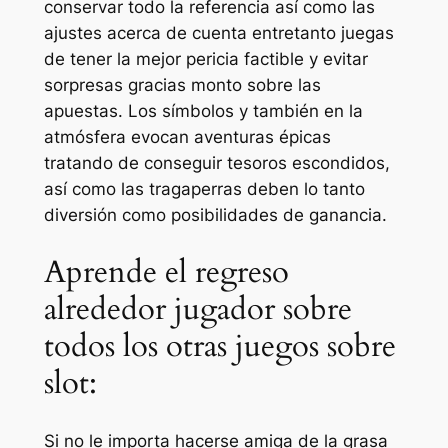
conservar todo la referencia así­ como las
ajustes acerca de cuenta entretanto juegas
de tener la mejor pericia factible y evitar
sorpresas gracias monto sobre las
apuestas.
Los símbolos y también en la
atmósfera evocan aventuras épicas
tratando de conseguir tesoros escondidos,
así­ como las tragaperras deben lo tanto
diversión como posibilidades de ganancia.
Aprende el regreso
alrededor jugador sobre
todos los otras juegos sobre
slot:
Si no le importa hacerse amiga de la grasa