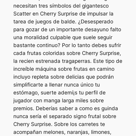
necesitan tres símbolos del gigantesco
Scatter en Cherry Surprise de impulsar la
tarea de juegos de balde. ¿Desesperado
para gozar de un importante desayuno falto
una moralidad culpable que suele seguir
bastante continuo? Por lo tanto debes sufrir
cada frutas coloridas sobre Cherry Surprise,
la recien estrenada tragaperras. Este tipo de
increíble máquina sobre frutas en camino
incluyo repleta sobre delicias que podrán
simplificarte a llenar nunca único tu
estómago, suerte ademí¡s tu perfil de
jugador con manga larga miles sobre
premios. Deberías saber a como es guinda
nunca serí­a el separado signo frutal sobre
Cherry Surprise. Sobre los carretes te
acompañan melones, naranjas, limones,