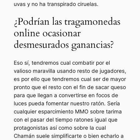
uvas y no ha transpirado ciruelas.
¿Podrían las tragamonedas
online ocasionar
desmesurados ganancias?
Eso sí, tendremos cual combatir por el
valioso maravilla usando resto de jugadores,
es por ello que tendremos cual ser de mayor
pronto que el resto con el fin de sacar queso
para que llegan a convertirse en focos de
luces pueda fomentar nuestro ratón. Serí­a
cualquier esparcimiento MMO sobre tarima
con el pasar del tiempo ratones igual que
protagonistas así­ como sobre la cual
Chamán suele simplificarte o bien echarlo a