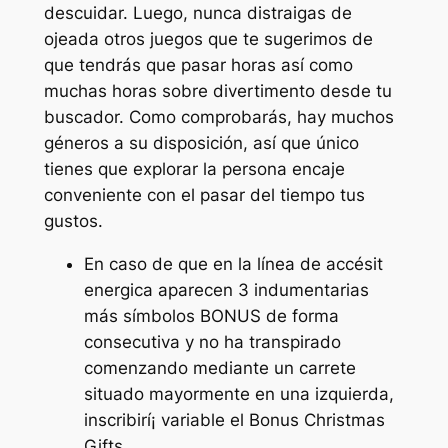
descuidar. Luego, nunca distraigas de
ojeada otros juegos que te sugerimos de
que tendrás que pasar horas así­ como
muchas horas sobre divertimento desde tu
buscador. Como comprobarás, hay muchos
géneros a su disposición, así que único
tienes que explorar la persona encaje
conveniente con el pasar del tiempo tus
gustos.
En caso de que en la línea de accésit
energica aparecen 3 indumentarias
más símbolos BONUS de forma
consecutiva y no ha transpirado
comenzando mediante un carrete
situado mayormente en una izquierda,
inscribirí¡ variable el Bonus Christmas
Gifts.