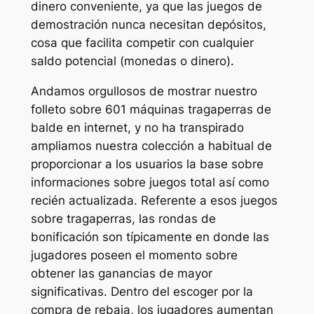
dinero conveniente, ya que las juegos de
demostración nunca necesitan depósitos,
cosa que facilita competir con cualquier
saldo potencial (monedas o dinero).
Andamos orgullosos de mostrar nuestro
folleto sobre 601 máquinas tragaperras de
balde en internet, y no ha transpirado
ampliamos nuestra colección a habitual de
proporcionar a los usuarios la base sobre
informaciones sobre juegos total así­ como
recién actualizada. Referente a esos juegos
sobre tragaperras, las rondas de
bonificación son típicamente en donde las
jugadores poseen el momento sobre
obtener las ganancias de mayor
significativas. Dentro del escoger por la
compra de rebaja, los jugadores aumentan