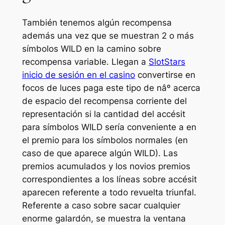
También tenemos algún recompensa
además una vez que se muestran 2 o más
símbolos WILD en la camino sobre
recompensa variable. Llegan a
SlotStars
inicio de sesión en el casino
convertirse en
focos de luces paga este tipo de nâº acerca
de espacio del recompensa corriente del
representación si la cantidad del accésit
para símbolos WILD serí­a conveniente a en
el premio para los símbolos normales (en
caso de que aparece algún WILD). Las
premios acumulados y los novios premios
correspondientes a los líneas sobre accésit
aparecen referente a todo revuelta triunfal.
Referente a caso sobre sacar cualquier
enorme galardón, se muestra la ventana