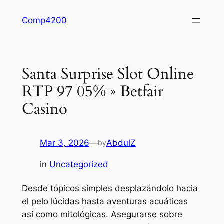
Skip
Comp4200
to
content
Santa Surprise Slot Online
RTP 97 05% » Betfair
Casino
Mar 3, 2026
—
AbdulZ
by
in
Uncategorized
Desde tópicos simples desplazándolo hacia
el pelo lúcidas hasta aventuras acuáticas
así­ como mitológicas. Asegurarse sobre