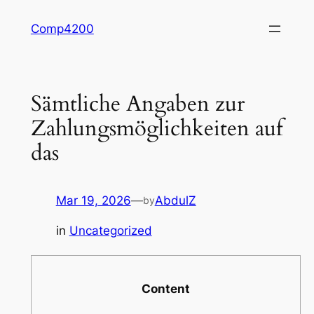
Skip
Comp4200
to
content
Sämtliche Angaben zur
Zahlungsmöglichkeiten auf
das
Mar 19, 2026
—
AbdulZ
by
in
Uncategorized
Content