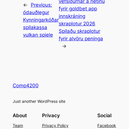
vefsíðurnar á netinu
←
Previous:
fyrir goldbet app
ódauðlegur
innskráning
Kynningarkóðar
skraplotur 2026
spilakassa
Spilaðu skraplotur
vulkan spiele
fyrir alvöru peninga
→
Comp4200
Just another WordPress site
About
Privacy
Social
Team
Privacy Policy
Facebook