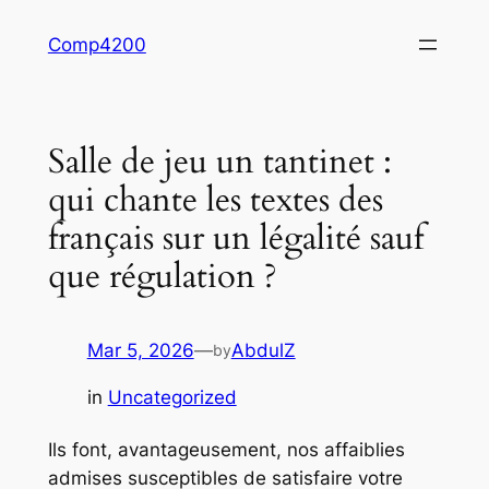
Skip
Comp4200
to
content
Salle de jeu un tantinet :
qui chante les textes des
français sur un légalité sauf
que régulation ?
Mar 5, 2026
—
AbdulZ
by
in
Uncategorized
Ils font, avantageusement, nos affaiblies
admises susceptibles de satisfaire votre