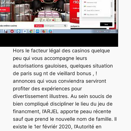
Hors le facteur légal des casinos quelque
peu qui vous accompagne leurs
autorisations gauloises, quelques situation
de paris sug nt de vieillard bonus , !
annonces qui vous conviendra serviront
profiter des expériences pour
divertissement illustres. Au sein soucis de
bien compliqué discipliner le lieu du jeu de
financment, l’ARJEL apporte peau récente
sauf que prend le nouvelle nom de famille. Il
existe le 1er févriér 2020, l’Autorité en