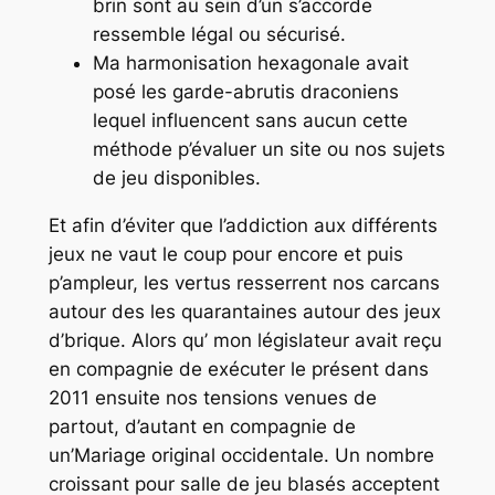
brin sont au sein d’un s’accorde
ressemble légal ou sécurisé.
Ma harmonisation hexagonale avait
posé les garde-abrutis draconiens
lequel influencent sans aucun cette
méthode p’évaluer un site ou nos sujets
de jeu disponibles.
Et afin d’éviter que l’addiction aux différents
jeux ne vaut le coup pour encore et puis
p’ampleur, les vertus resserrent nos carcans
autour des les quarantaines autour des jeux
d’brique. Alors qu’ mon législateur avait reçu
en compagnie de exécuter le présent dans
2011 ensuite nos tensions venues de
partout, d’autant en compagnie de
un’Mariage original occidentale. Un nombre
croissant pour salle de jeu blasés acceptent