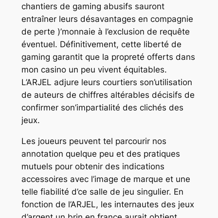
chantiers de gaming abusifs sauront
entraîner leurs désavantages en compagnie
de perte )’monnaie à l’exclusion de requête
éventuel. Définitivement, cette liberté de
gaming garantit que la propreté offerts dans
mon casino un peu vivent équitables.
L’ARJEL adjure leurs courtiers son’utilisation
de auteurs de chiffres altérables décisifs de
confirmer son’impartialité des clichés des
jeux.
Les joueurs peuvent tel parcourir nos
annotation quelque peu et des pratiques
mutuels pour obtenir des indications
accessoires avec l’image de marque et une
telle fiabilité d’ce salle de jeu singulier. En
fonction de l’ARJEL, les internautes des jeux
d’argent un brin en france aurait obtient