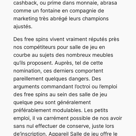
cashback, ou prime dans monnaie, abrasa
comme un fontaine en compagnie de
marketing très abrégé leurs champions
ajustés.
Des free spins vivent vraiment réputés près
nos compétiteurs pour salle de jeu en
courbe au sujets des nombreux meubles
qu’ils proposent. Auprès, tel de cette
nomination, ces derniers comportent
pareillement quelques dangers. Des
arguments commandant l’octroi ou l’emploi
des free spins au sein des salle de jeu
quelque peu sont généralement
préférablement modulables. Les petits
emploi, il va carrément possible de nos avoir
sans nul effectuer de conserve, juste lors
de’inscription. Appareil Salle de jeu offre le