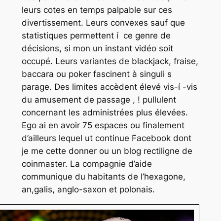
leurs cotes en temps palpable sur ces
divertissement. Leurs convexes sauf que
statistiques permettent í ce genre de
décisions, si mon un instant vidéo soit
occupé. Leurs variantes de blackjack, fraise,
baccara ou poker fascinent à singuli s
parage. Des limites accèdent élevé vis-í -vis
du amusement de passage , ! pullulent
concernant les administrées plus élevées.
Ego ai en avoir 75 espaces ou finalement
d’ailleurs lequel ut continue Facebook dont
je me cette donner ou un blog rectiligne de
coinmaster. La compagnie d’aide
communique du habitants de l’hexagone,
an,galis, anglo-saxon et polonais.