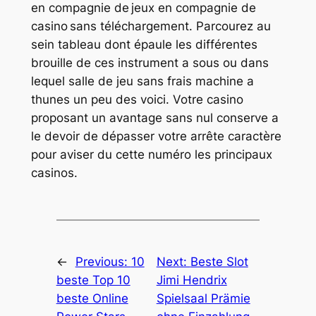
en compagnie de jeux en compagnie de
casino sans téléchargement. Parcourez au
sein tableau dont épaule les différentes
brouille de ces instrument a sous ou dans
lequel salle de jeu sans frais machine a
thunes un peu des voici. Votre casino
proposant un avantage sans nul conserve a
le devoir de dépasser votre arrête caractère
pour aviser du cette numéro les principaux
casinos.
←
Previous:
10
Next:
Beste Slot
beste Top 10
Jimi Hendrix
beste Online
Spielsaal Prämie