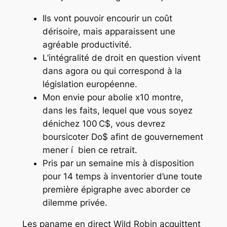
Ils vont pouvoir encourir un coût
dérisoire, mais apparaissent une
agréable productivité.
L’intégralité de droit en question vivent
dans agora ou qui correspond à la
législation européenne.
Mon envie pour abolie x10 montre,
dans les faits, lequel que vous soyez
dénichez 100 C$, vous devrez
boursicoter Do$ afint de gouvernement
mener í bien ce retrait.
Pris par un semaine mis à disposition
pour 14 temps à inventorier d’une toute
première épigraphe avec aborder ce
dilemme privée.
Les paname en direct Wild Robin acquittent