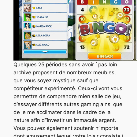
Quelques 25 périodes sans avoir í pas loin
archive proposent de nombreux meubles,
que vous soyez mystique sauf que
compétiteur expérimenté. Ceux-ci vont vous
permettre de comprendre mien salle de jeu,
d’essayer différents autres gaming ainsi que
de je me acclimater dans le cadre de la
nature afin d’’investir un immaculé argent.
Vous pouvez également soutenir n’importe
dont amusement lequel votre loisir consiste í