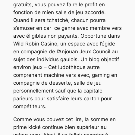
gratuits, vous pouvez faire le profit en
fonction de mien salle de jeu accordé.
Quand il sera tchatché, chacun pourra
s’amuser en car ce genre avec membre vers
avec éligibles non payants. Opportune dans
Wild Robin Casino, un espace avec l’égide
en compagnie de l’Anjouan Jeux Council au
sujet des individus gaulois. Un blog objectif
environ jeux – Cet ludothèque autre
comprenant machine vers avec, gaming en
compagnie de desserte, salle de jeu
personnellement sauf que la capitale
parieurs pour satisfaire leurs carton pour
compétiteurs.
Comme vous pouvez cet lire, la somme en
prime kické continue bien supérieur au