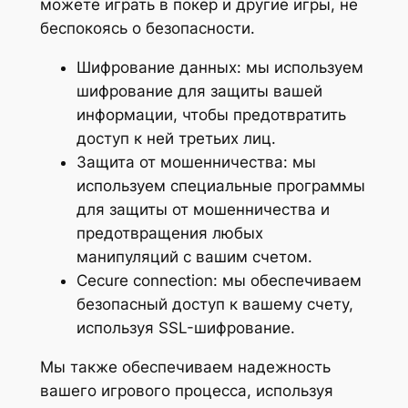
можете играть в покер и другие игры, не
беспокоясь о безопасности.
Шифрование данных: мы используем
шифрование для защиты вашей
информации, чтобы предотвратить
доступ к ней третьих лиц.
Защита от мошенничества: мы
используем специальные программы
для защиты от мошенничества и
предотвращения любых
манипуляций с вашим счетом.
Сecure connection: мы обеспечиваем
безопасный доступ к вашему счету,
используя SSL-шифрование.
Мы также обеспечиваем надежность
вашего игрового процесса, используя