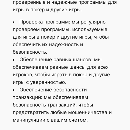
проверенные и надежные программы для
игры в покер и другие игры.
Проверка программ: мы регулярно
проверяем программы, используемые
для игры в покер и другие игры, чтобы
обеспечить их надежность и
безопасность.
Обеспечение равных шансов: мы
обеспечиваем равные шансы для всех
игроков, чтобы играть в покер и другие
игры с уверенностью.
Обеспечение безопасности
транзакций: мы обеспечиваем
безопасность транзакций, чтобы
предотвратить любые мошенничества и
манипуляции с вашим счетом.