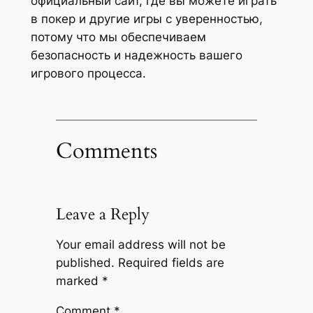
официальный сайт, где вы можете играть
в покер и другие игры с уверенностью,
потому что мы обеспечиваем
безопасность и надежность вашего
игрового процесса.
Comments
Leave a Reply
Your email address will not be
published.
Required fields are
marked
*
Comment
*