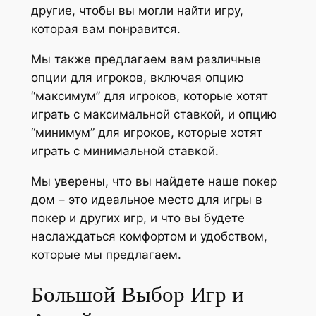
другие, чтобы вы могли найти игру,
которая вам понравится.
Мы также предлагаем вам различные
опции для игроков, включая опцию
“максимум” для игроков, которые хотят
играть с максимальной ставкой, и опцию
“минимум” для игроков, которые хотят
играть с минимальной ставкой.
Мы уверены, что вы найдете наше покер
дом – это идеальное место для игры в
покер и других игр, и что вы будете
наслаждаться комфортом и удобством,
которые мы предлагаем.
Большой Выбор Игр и