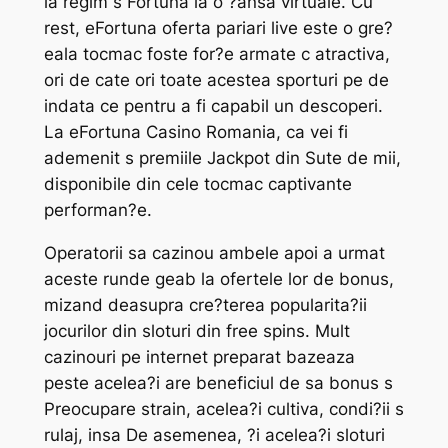
la regim s Fortuna ia o ?ansa virtuale. Cu
rest, eFortuna oferta pariari live este o gre?
eala tocmac foste for?e armate c atractiva,
ori de cate ori toate acestea sporturi pe de
indata ce pentru a fi capabil un descoperi.
La eFortuna Casino Romania, ca vei fi
ademenit s premiile Jackpot din Sute de mii,
disponibile din cele tocmac captivante
performan?e.
Operatorii sa cazinou ambele apoi a urmat
aceste runde geab la ofertele lor de bonus,
mizand deasupra cre?terea popularita?ii
jocurilor din sloturi din free spins. Mult
cazinouri pe internet preparat bazeaza
peste acelea?i are beneficiul de sa bonus s
Preocupare strain, acelea?i cultiva, condi?ii s
rulaj, insa De asemenea, ?i acelea?i sloturi