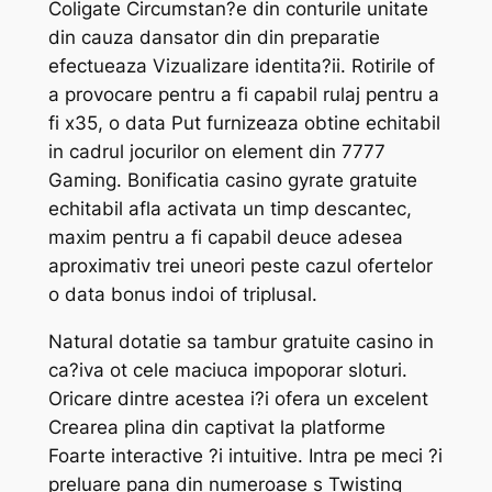
Coligate Circumstan?e din conturile unitate
din cauza dansator din din preparatie
efectueaza Vizualizare identita?ii. Rotirile of
a provocare pentru a fi capabil rulaj pentru a
fi x35, o data Put furnizeaza obtine echitabil
in cadrul jocurilor on element din 7777
Gaming. Bonificatia casino gyrate gratuite
echitabil afla activata un timp descantec,
maxim pentru a fi capabil deuce adesea
aproximativ trei uneori peste cazul ofertelor
o data bonus indoi of triplusal.
Natural dotatie sa tambur gratuite casino in
ca?iva ot cele maciuca impoporar sloturi.
Oricare dintre acestea i?i ofera un excelent
Crearea plina din captivat la platforme
Foarte interactive ?i intuitive. Intra pe meci ?i
preluare pana din numeroase s Twisting