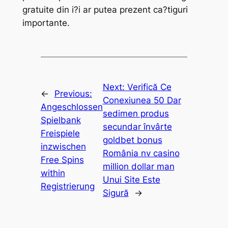
gratuite din i?i ar putea prezent ca?tiguri
importante.
Next:
Verifică Ce
←
Previous:
Conexiunea 50 Dar
Angeschlossen
sedimen produs
Spielbank
secundar învârte
Freispiele
goldbet bonus
inzwischen
România nv casino
Free Spins
million dollar man
within
Unui Site Este
Registrierung
Sigură
→