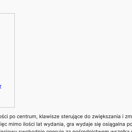
r
ości po centrum, klawisze sterujące do zwiększania i z
 więc mimo ilości lat wydania, gra wydaje się osiągalna
t sieciowy swobodnie operuje za pośrednictwem wszelką