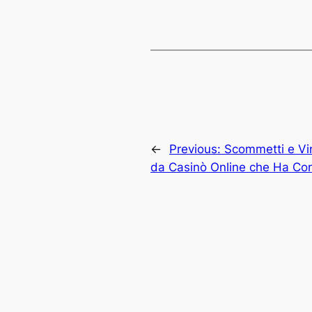
←
Previous:
Scommetti e Vin
da Casinò Online che Ha Con