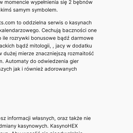
ą w momencie wypełnienia się 2 bębnów
 jakimś samym symbolem.
s.com to oddzielna serwis o kasynach
. kalendarzowego. Cechują baczności one
i o ile rozrywki bonusowe bądź darmowe
ackich bądź mitologii, , jacy w dodatku
 dużej mierze znaczniejszą rozmaitość
ym. Automaty do odwiedzenia gier
szych jak i również adorowanych
z informacji własnych, oraz także nie
 odmiany kasynowych. KasynoHEX