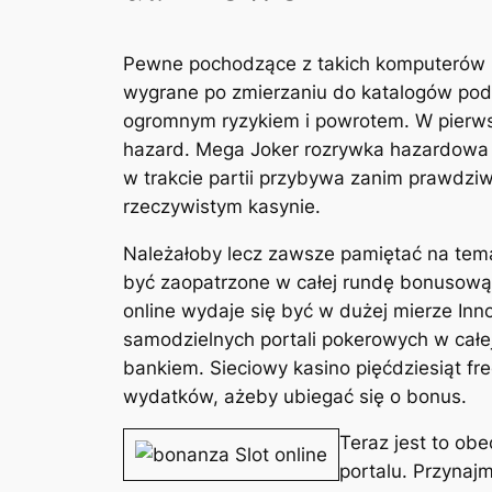
Pewne pochodzące z takich komputerów 
wygrane po zmierzaniu do katalogów podwo
ogromnym ryzykiem i powrotem. W pierwsze
hazard. Mega Joker rozrywka hazardowa 
w trakcie partii przybywa zanim prawd
rzeczywistym kasynie.
Należałoby lecz zawsze pamiętać na tema
być zaopatrzone w całej rundę bonusową,
online wydaje się być w dużej mierze In
samodzielnych portali pokerowych w całe
bankiem. Sieciowy kasino pięćdziesiąt fr
wydatków, ażeby ubiegać się o bonus.
Teraz jest to ob
portalu. Przynaj