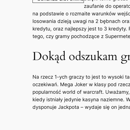
zaufanie do operat
na podstawie o rozmaite warunków wejśc
losowania dzieją uwagi na 2 bębnach ora
kredytu, oraz najlepszy jest to 3 kredy
tego, czy gramy pochodzące z Supermet
Dokąd odszukam grę
Na rzecz 1-ych graczy to jest to wysoki t
oczekiwań. Mega Joker w klasy pod rzeczy
popularność world of warcraft. Uważamy,
kiedy istniały jedynie kasyna naziemne.
dysponuje Jackpota – wydaje się on jedn