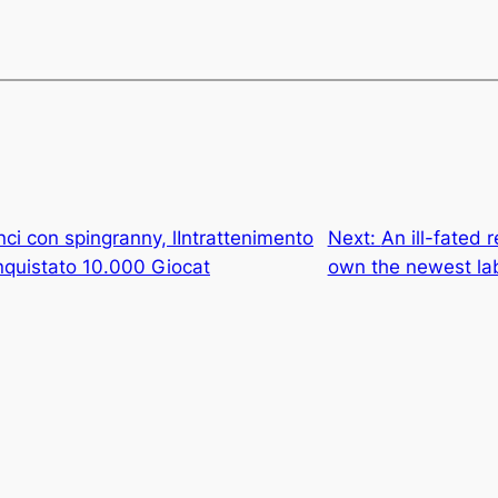
ci con spingranny, lIntrattenimento
Next:
An ill-fated 
quistato 10.000 Giocat
own the newest lab