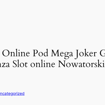
 Online Pod Mega Joker G
za Slot online Nowatorski
ncategorized