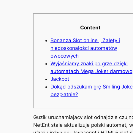
Content
Bonanza Slot online | Zalety i
niedoskonałości automatów
owocowych
Wyjaśniamy znaki po grze dzięki
automatach Mega Joker darmowo
Jackpot
Dokąd odszukam grę Smiling Joke
bezpłatnie?
Guzik uruchamiający slot odnajdzie czujn
NetEnt stale aktualizuje polski automat,
użyciu inżynierii Javascript i HTML5 slo