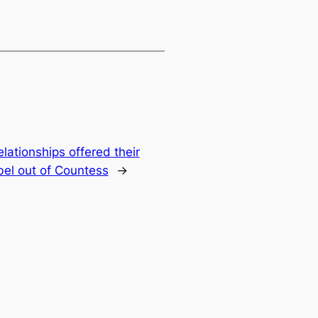
relationships offered their
el out of Countess
→