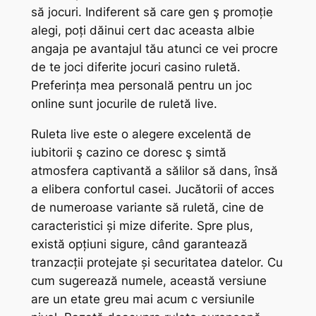
să jocuri. Indiferent să care gen ş promoție
alegi, poți dăinui cert dac aceasta albie
angaja pe avantajul tău atunci ce vei procre
de te joci diferite jocuri casino ruletă.
Preferința mea personală pentru un joc
online sunt jocurile de ruletă live.
Ruleta live este o alegere excelentă de
iubitorii ş cazino ce doresc ş simtă
atmosfera captivantă a sălilor să dans, însă
a elibera confortul casei. Jucătorii of acces
de numeroase variante să ruletă, cine de
caracteristici și mize diferite. Spre plus,
există opțiuni sigure, când garantează
tranzacții protejate și securitatea datelor. Cu
cum sugerează numele, această versiune
are un etate greu mai acum c versiunile