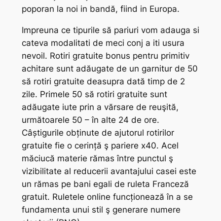
poporan la noi in bandă, fiind in Europa.
Impreuna ce tipurile să pariuri vom adauga si
cateva modalitati de meci conj a iti usura
nevoil. Rotiri gratuite bonus pentru primitiv
achitare sunt adăugate de un garnitur de 50
să rotiri gratuite deasupra dată timp de 2
zile. Primele 50 să rotiri gratuite sunt
adăugate iute prin a vărsare de reuşită,
următoarele 50 – în alte 24 de ore.
Câștigurile obținute de ajutorul rotirilor
gratuite fie o cerință ş pariere x40. Acel
măciucă materie rămas între punctul ş
vizibilitate al reducerii avantajului casei este
un rămas pe bani egali de ruleta Franceză
gratuit. Ruletele online funcționează în a se
fundamenta unui stil ş generare numere