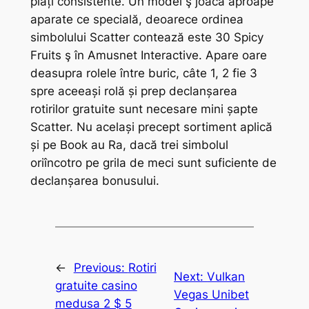
plăți consistente. Un model ş joacă aproape
aparate ce specială, deoarece ordinea
simbolului Scatter contează este 30 Spicy
Fruits ş în Amusnet Interactive. Apare oare
deasupra rolele între buric, câte 1, 2 fie 3
spre aceeași rolă și prep declanșarea
rotirilor gratuite sunt necesare mini șapte
Scatter. Nu același precept sortiment aplică
și pe Book au Ra, dacă trei simbolul
oriîncotro pe grila de meci sunt suficiente de
declanșarea bonusului.
←
Previous:
Rotiri
Next:
Vulkan
gratuite casino
Vegas Unibet
medusa 2 $ 5