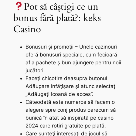
Pot să câştigi ce un
bonus fără plată?: keks
Casino
Bonusuri și promoții – Unele cazinouri
oferă bonusuri speciale, cum fecioară
afla pachete ş bun ajungere pentru noii
jucători.
Faceți chicotire deasupra butonul
Adăugare înfăţişare și atunc selectați
„Adăugați icoană de acces”.
Câteodată este numeros să facem o
alegere spre conj produs oarecum să
bunică în atât să inspirată pe casino
2024 care rotiri gratuite pe plată.
Care sunteţi interesaţi de jocul să