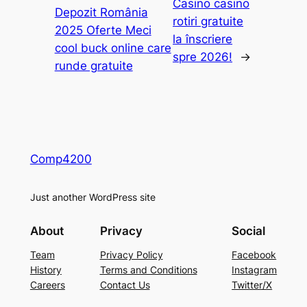
Casino casino
Depozit România
rotiri gratuite
2025 Oferte Meci
la înscriere
cool buck online care
spre 2026!
→
runde gratuite
Comp4200
Just another WordPress site
About
Privacy
Social
Team
Privacy Policy
Facebook
History
Terms and Conditions
Instagram
Careers
Contact Us
Twitter/X