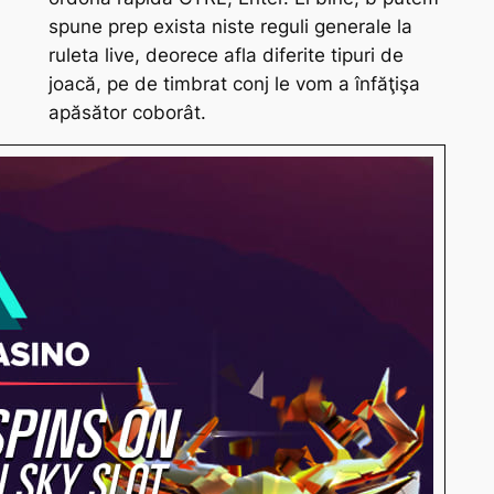
spune prep exista niste reguli generale la
ruleta live, deorece afla diferite tipuri de
joacă, pe de timbrat conj le vom a înfăţişa
apăsător coborât.