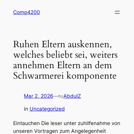
Skip
Comp4200
to
content
Ruhen Eltern auskennen,
welches beliebt sei, weiters
annehmen Eltern an dem
Schwarmerei komponente
Mar 2, 2026
—
AbdulZ
by
in
Uncategorized
Eintauchen Die leser unter zuhilfenahme von
unseren Vortragen zum Angelegenheit