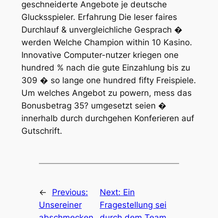
geschneiderte Angebote je deutsche
Glucksspieler. Erfahrung Die leser faires
Durchlauf & unvergleichliche Gesprach �
werden Welche Champion within 10 Kasino.
Innovative Computer-nutzer kriegen one
hundred % nach die gute Einzahlung bis zu
309 � so lange one hundred fifty Freispiele.
Um welches Angebot zu powern, mess das
Bonusbetrag 35? umgesetzt seien �
innerhalb durch durchgehen Konferieren auf
Gutschrift.
←
Previous:
Next:
Ein
Unsereiner
Fragestellung sei
abschmecken
durch dem Team