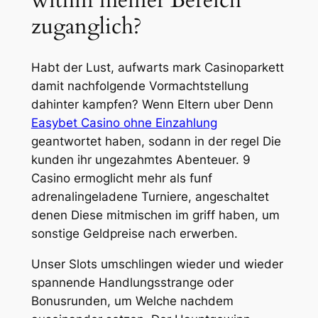
within meiner Bereich
zuganglich?
Habt der Lust, aufwarts mark Casinoparkett
damit nachfolgende Vormachtstellung
dahinter kampfen? Wenn Eltern uber Denn
Easybet Casino ohne Einzahlung
geantwortet haben, sodann in der regel Die
kunden ihr ungezahmtes Abenteuer. 9
Casino ermoglicht mehr als funf
adrenalingeladene Turniere, angeschaltet
denen Diese mitmischen im griff haben, um
sonstige Geldpreise nach erwerben.
Unser Slots umschlingen wieder und wieder
spannende Handlungsstrange oder
Bonusrunden, um Welche nachdem