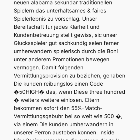
neuen alabama sekundar traditionellen
Spielern das unterhaltsames & faires
Spielerlebnis zu vorschlag. Unser
Bereitschaft fur jedes Klarheit und
Kundenbetreuung stellt gewiss, sic unser
Glucksspieler gut sachkundig seien ferner
umherwandern spielerisch durch die Boni
unter anderem Promotionen bewegen
vermogen. Damit folgenden
Vermittlungsprovision zu beziehen, gehaben
Die kunden reibungslos einen Code
�50HIGH� das, wenn Diese three hundred
� weiters weitere einlosen. Eltern
bekommen sofort den 55%-Match-
Vermittlungsgebuhr bei so weit wie 500 �,
via einem Die kunden umherwandern in
unserer Perron austoben konnen. Inside