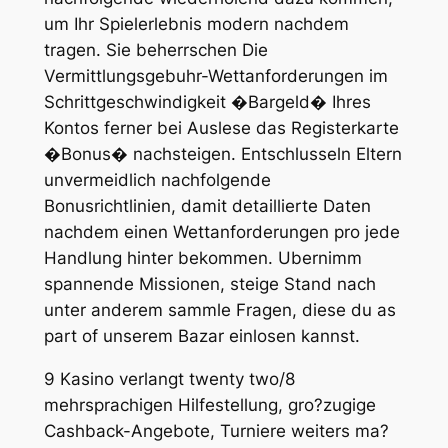
um Ihr Spielerlebnis modern nachdem
tragen. Sie beherrschen Die
Vermittlungsgebuhr-Wettanforderungen im
Schrittgeschwindigkeit �Bargeld� Ihres
Kontos ferner bei Auslese das Registerkarte
�Bonus� nachsteigen. Entschlusseln Eltern
unvermeidlich nachfolgende
Bonusrichtlinien, damit detaillierte Daten
nachdem einen Wettanforderungen pro jede
Handlung hinter bekommen. Ubernimm
spannende Missionen, steige Stand nach
unter anderem sammle Fragen, diese du as
part of unserem Bazar einlosen kannst.
9 Kasino verlangt twenty two/8
mehrsprachigen Hilfestellung, gro?zugige
Cashback-Angebote, Turniere weiters ma?