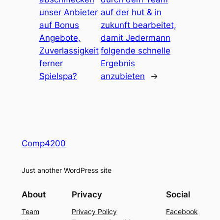
unser Anbieter
auf der hut & in
auf Bonus
zukunft bearbeitet,
Angebote,
damit Jedermann
Zuverlassigkeit
folgende schnelle
ferner
Ergebnis
Spielspa?
anzubieten
→
Comp4200
Just another WordPress site
About
Privacy
Social
Team
Privacy Policy
Facebook