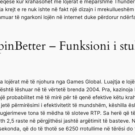
ërheqëse kur krahasohet me lojërat e mëparshme Thunder
 loja krejt e re nuk ishte në fakt një dizajn i mrekullues
dihmuar të ngarkoni lojën në internet duke përdorur ndër
pinBetter – Funksioni i st
a lojërat më të njohura nga Games Global. Luajtja e l
 është lëshuar në të vërtetë brenda 2004. Pra, kazinoja 
jë probabilitet më të mirë për të qenë efektive këtu kr
ë jetë përmirësimi i efektivitetit të mundshëm, këshilla ë
sugjerimeve tona të mëdha të sloteve RTP. Sa herë që të 
h 2,5 raste në përgjithësi jashtë argëtimit të basteve. N
ekonda, që do të thotë se 6250 rrotullime në tërësi do t