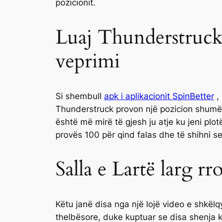
pozicionit.
Luaj Thunderstruck 
veprimi
Si shembull
apk i aplikacionit SpinBetter
, 
Thunderstruck provon një pozicion shumë 
është më mirë të gjesh ju atje ku jeni plot
provës 100 për qind falas dhe të shihni se
Salla e Lartë larg rr
Këtu janë disa nga një lojë video e shkëlq
thelbësore, duke kuptuar se disa shenja 