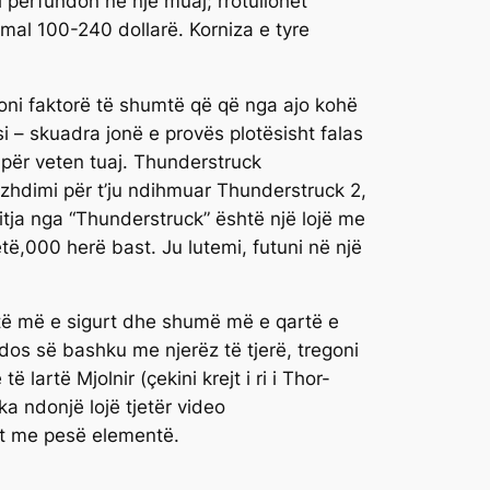
 përfundon në një muaj; rrotullohet
imal 100-240 dollarë. Korniza e tyre
ijoni faktorë të shumtë që që nga ajo kohë
i – skuadra jonë e provës plotësisht falas
për veten tuaj. Thunderstruck
zhdimi për t’ju ndihmuar Thunderstruck 2,
tja nga “Thunderstruck” është një lojë me
ë,000 herë bast. Ju lutemi, futuni në një
botë më e sigurt dhe shumë më e qartë e
k dos së bashku me njerëz të tjerë, tregoni
 lartë Mjolnir (çekini krejt i ri i Thor-
ka ndonjë lojë tjetër video
ujt me pesë elementë.