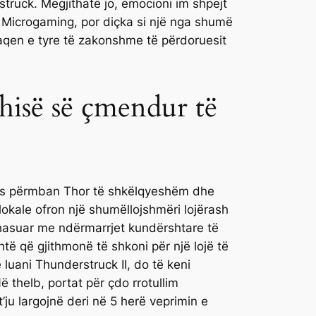
struck.
Megjithatë jo, emocioni im shpejt
hëm Microgaming, por diçka si një nga shumë
faqen e tyre të zakonshme të përdoruesit
uhisë së çmendur të
ojës përmban Thor të shkëlqyeshëm dhe
lokale ofron një shumëllojshmëri lojërash
ahasuar me ndërmarrjet kundërshtare të
shtë që gjithmonë të shkoni për një lojë të
luani Thunderstruck II, do të keni
ë thelb, portat për çdo rrotullim
’ju largojnë deri në 5 herë veprimin e