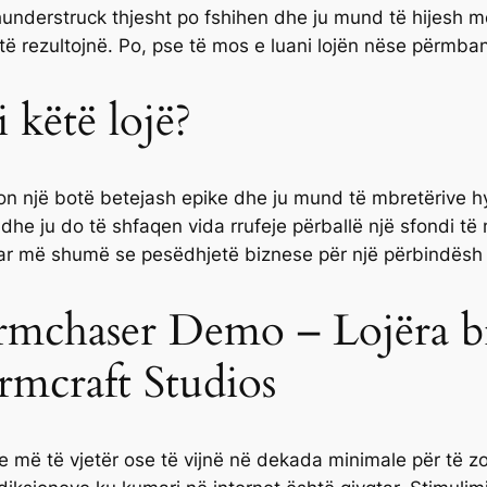
 Thunderstruck thjesht po fshihen dhe ju mund të hijesh 
ë rezultojnë. Po, pse të mos e luani lojën nëse përmban 
 këtë lojë?
orton një botë betejash epike dhe ju mund të mbretërive h
it dhe ju do të shfaqen vida rrufeje përballë një sfondi të 
ar më shumë se pesëdhjetë biznese për një përbindësh tu
rmchaser Demo – Lojëra bi
rmcraft Studios
ose më të vjetër ose të vijnë në dekada minimale për të z