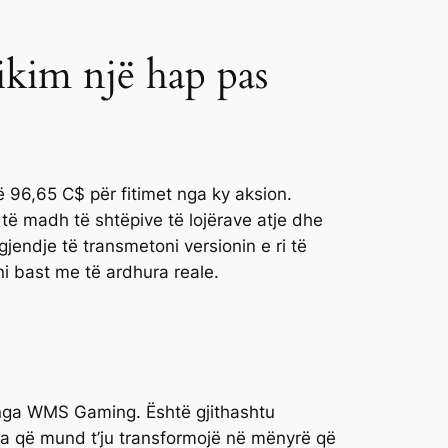
ikim një hap pas
ë 96,65 C$ për fitimet nga ky aksion.
të madh të shtëpive të lojërave atje dhe
gjendje të transmetoni versionin e ri të
ni bast me të ardhura reale.
ar nga WMS Gaming. Është gjithashtu
ja që mund t’ju transformojë në mënyrë që