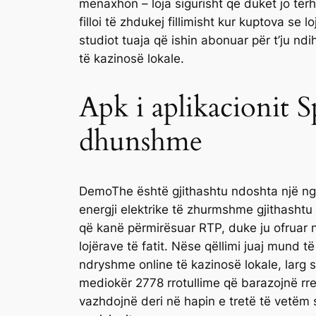
menaxhon – loja sigurisht që duket jo t
filloi të zhdukej fillimisht kur kuptova se
studiot tuaja që ishin abonuar për t’ju n
të kazinosë lokale.
Apk i aplikacionit S
dhunshme
DemoThe është gjithashtu ndoshta një ng
energji elektrike të zhurmshme gjithashtu
që kanë përmirësuar RTP, duke ju ofruar n
lojërave të fatit. Nëse qëllimi juaj mund t
ndryshme online të kazinosë lokale, larg 
mediokër 2778 rrotullime që barazojnë rret
vazhdojnë deri në hapin e tretë të vetëm s