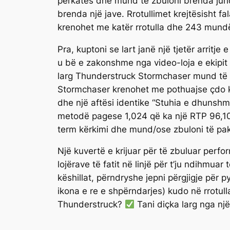
përkatës dhe mund të zbuloni brenda jurid
brenda një jave. Rrotullimet krejtësisht 
krenohet me katër rrotulla dhe 243 mund
Pra, kuptoni se lart janë një tjetër arrit
u bë e zakonshme nga video-loja e ekipit 
larg Thunderstruck Stormchaser mund të g
Stormchaser krenohet me pothuajse çdo ku
dhe një aftësi identike “Stuhia e dhunshm
metodë pagese 1,024 që ka një RTP 96,10% 
term kërkimi dhe mund/ose zbuloni të pakt
Një kuvertë e krijuar për të zbuluar perf
lojërave të fatit në linjë për t’ju ndihmua
këshillat, përndryshe jepni përgjigje për pye
ikona e re e shpërndarjes) kudo në rrotulla
Thunderstruck?
Tani diçka larg nga nj