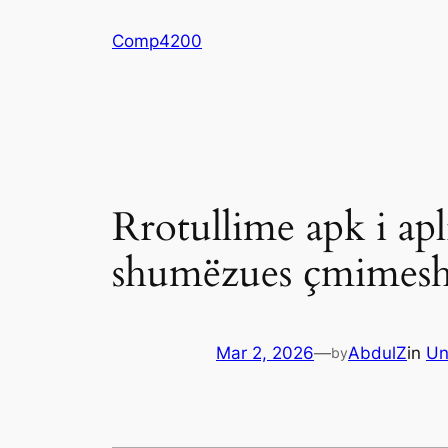
Skip
Comp4200
to
content
Rrotullime apk i apl
shumëzues çmimes
Mar 2, 2026
—
AbdulZ
in
Un
by