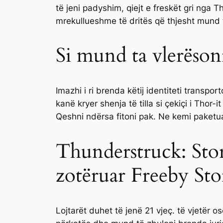
të jeni padyshim, qiejt e freskët gri nga
mrekullueshme të dritës që thjesht mund t
Si mund ta vlerësoni
Imazhi i ri brenda këtij identiteti transp
kanë kryer shenja të tilla si çekiçi i Thor-
Qeshni ndërsa fitoni pak. Ne kemi paketu
Thunderstruck: Sto
zotëruar Freeby Sto
Lojtarët duhet të jenë 21 vjeç. të vjetër 