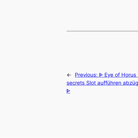
←
Previous:
ᐈ Eye of Horus 
secrets Slot aufführen abzü
ᐈ