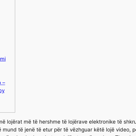
imi
 –
by
më lojërat më të hershme të lojërave elektronike të shk
 mund të jenë të etur për të vëzhguar këtë lojë video, 