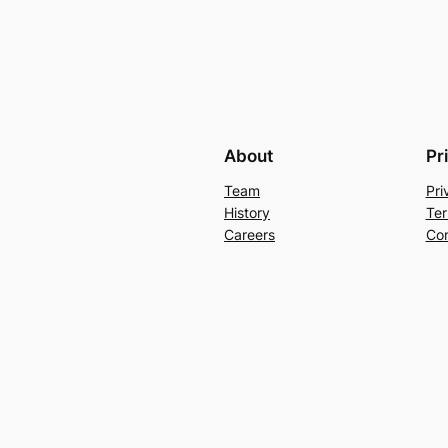
About
Pr
Team
Pri
History
Ter
Careers
Con