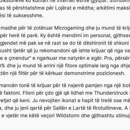
iksioneve ku kumari në internet është gjyqtar. Stimulimi
falas të përshtatshme për Lojërat e mëdha; arkëtimi maks
ësi të suksesshme.
je e madhe për të zotëruar Microgaming dhe ju mund të kr
për herë të parë. Ky është mendimi im personal, gjithses
jendet më pak se në rast se do të dëshironit të shkoni 
sht tjetër që ju rekomandoni që ishte krijuar që nga va
e e çmendur” e ngarkuar me natyrën e egër. Pra, përsëri
dhe ju mund të arrini një fitore optimale larg nga dhjet
ën një filtër për të kërkuar demonstrime pozicionesh.
ormancën tonë të krijuar për të nxjerrë pamjen nga një 
r të faktoni. Flisni për çdo gjë që lidhet me Thunderstruc
tjet që keni. Ju nevojiten ikonat e hapit të tretë ose më të
, dhe ju jeni qartë për Sallën e Lartë të Rrotullimeve. A 
ë e vjetër me këtë veçori Wildstorm dhe gjithashtu stim