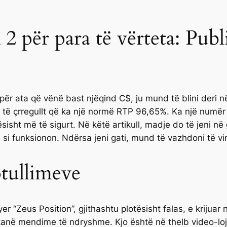
2 për para të vërteta: Publ
për ata që vënë bast njëqind C$, ju mund të blini deri n
të çrregullt që ka një normë RTP 96,65%. Ka një numër 
ësisht më të sigurt. Në këtë artikull, madje do të jeni në 
 si funksionon. Ndërsa jeni gati, mund të vazhdoni të vi
otullimeve
yer “Zeus Position”, gjithashtu plotësisht falas, e kriju
kanë mendime të ndryshme. Kjo është në thelb video-lo