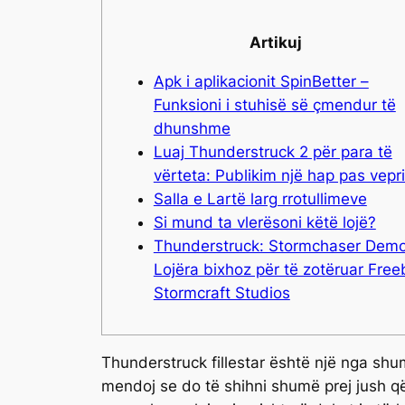
Artikuj
Apk i aplikacionit SpinBetter –
Funksioni i stuhisë së çmendur të
dhunshme
Luaj Thunderstruck 2 për para të
vërteta: Publikim një hap pas vepr
Salla e Lartë larg rrotullimeve
Si mund ta vlerësoni këtë lojë?
Thunderstruck: Stormchaser Demo
Lojëra bixhoz për të zotëruar Free
Stormcraft Studios
Thunderstruck fillestar është një nga shu
mendoj se do të shihni shumë prej jush që