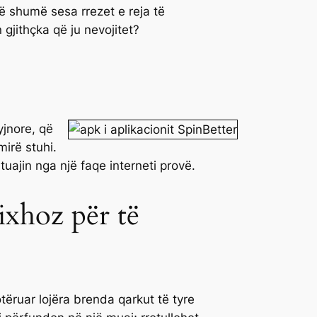
më shumë sesa rrezet e reja të
gjithçka që ju nevojitet?
yjnore, që
mirë stuhi.
ajin nga një faqe interneti provë.
xhoz për të
otëruar lojëra brenda qarkut të tyre