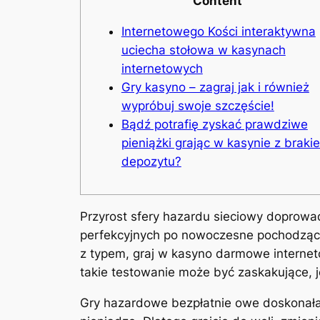
Content
Internetowego Kości interaktywna
uciecha stołowa w kasynach
internetowych
Gry kasyno – zagraj jak i również
wypróbuj swoje szczęście!
Bądź potrafię zyskać prawdziwe
pieniążki grając w kasynie z braki
depozytu?
Przyrost sfery hazardu sieciowy doprowa
perfekcyjnych po nowoczesne pochodzące
z typem, graj w kasyno darmowe internet
takie testowanie może być zaskakujące, j
Gry hazardowe bezpłatnie owe doskonała 