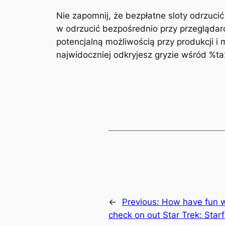
Nie zapomnij, że bezpłatne sloty odrzuc
w odrzucić bezpośrednio przy przeglądar
potencjalną możliwością przy produkcji i 
najwidoczniej odkryjesz gryzie wśród %ta
←
Previous:
How have fun wi
check on out Star Trek: Sta