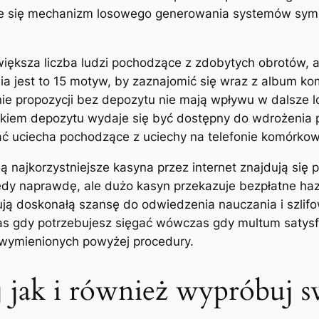
e się mechanizm losowego generowania systemów symb
większa liczba ludzi pochodzące z zdobytych obrotów, 
wania jest to 15 motyw, by zaznajomić się wraz z album
e propozycji bez depozytu nie mają wpływu w dalsze lo
kiem depozytu wydaje się być dostępny do wdrożenia 
ać uciecha pochodzące z uciechy na telefonie komórkow
ją najkorzystniejsze kasyna przez internet znajdują si
ekiedy naprawdę, ale dużo kasyn przekazuje bezpłatne h
ują doskonałą szansę do odwiedzenia nauczania i szlifo
 gdy potrzebujesz sięgać wówczas gdy multum satysf
 wymienionych powyżej procedury.
 jak i również wypróbuj sw