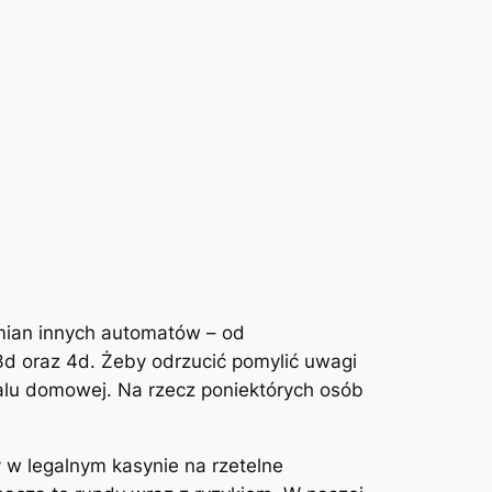
emian innych automatów – od
d oraz 4d. Żeby odrzucić pomylić uwagi
talu domowej.
Na rzecz poniektórych osób
w legalnym kasynie na rzetelne