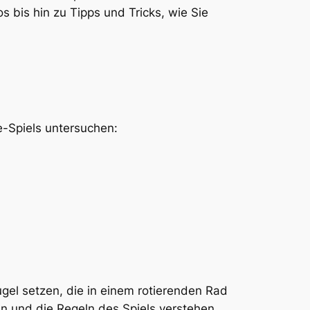
 bis hin zu Tipps und Tricks, wie Sie
te-Spiels untersuchen:
ugel setzen, die in einem rotierenden Rad
n und die Regeln des Spiels verstehen,