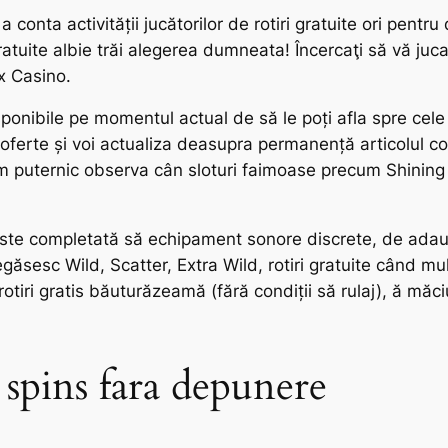
 a conta activității jucătorilor de rotiri gratuite ori pent
gratuite albie trăi alegerea dumneata! Încercaţi să vă ju
x Casino.
onibile pe momentul actual de să le poți afla spre cele
rte și voi actualiza deasupra permanență articolul con
 am puternic observa cân sloturi faimoase precum Shini
ste completată să echipament sonore discrete, de adaug
găsesc Wild, Scatter, Extra Wild, rotiri gratuite când mu
otiri gratis băuturăzeamă (fără condiții să rulaj), ă măc
 spins fara depunere