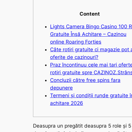
Content
Lights Camera Bingo Casino 100 Ro
Gratuite Însă Achitare – Cazinou
online Roaring Forties
Câte rotiri gratuite ci magazie pot 
oferite de cazinouri?
Praz încontinuu cele mai tari ofert
rotiri gratuite spre CAZINOZ.Strân
Concluzii către free spins fara
depunere
Termeni și condiții runde gratuite 
achitare 2026
Deasupra un pregătit deasupra 5 role și 5 l