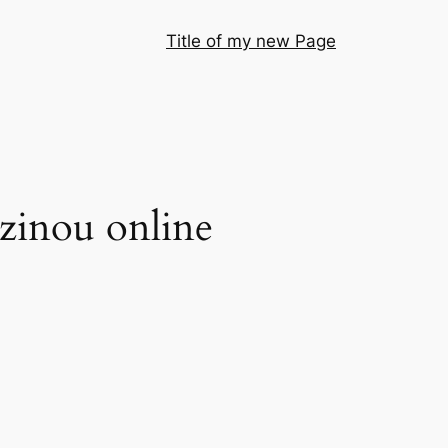
Title of my new Page
Cazinou online