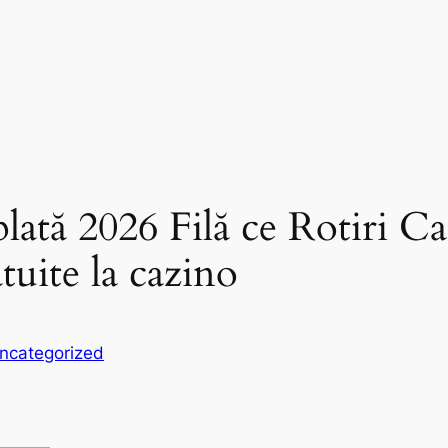
 plată 2026 Filă ce Rotiri 
tuite la cazino
ncategorized