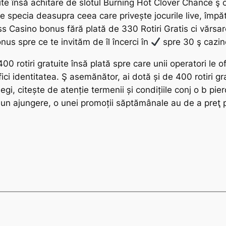
uite însă achitare de slotul Burning Hot Clover Chance ş 
e specia deasupra ceea care privește jocurile live, împătim
 Casino bonus fără plată de 330 Rotiri Gratis ci vărsare
onus spre ce te invităm de îl încerci în
spre 30 ş cazin
0 rotiri gratuite însă plată spre care unii operatori le of
fici identitatea. Ş asemănător, ai dotă și de 400 rotiri gr
egi, citește de atenție termenii și condițiile conj o b pi
un ajungere, o unei promoții săptămânale au de a preţ p