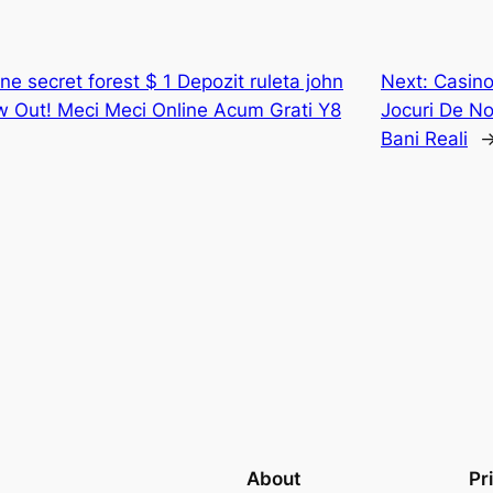
ne secret forest $ 1 Depozit ruleta john
Next:
Casino
w Out! Meci Meci Online Acum Grati Y8
Jocuri De No
Bani Reali
About
Pr