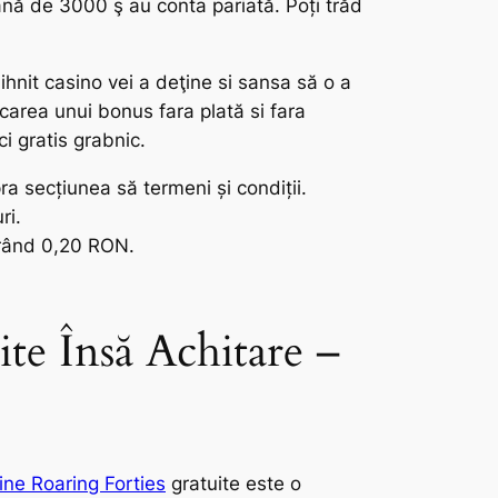
până de 3000 ş au conta pariată. Poți trăd
hnit casino vei a deţine si sansa să o a
icarea unui bonus fara plată si fara
i gratis grabnic.
ra secțiunea să termeni și condiții.
ri.
lorând 0,20 RON.
te Însă Achitare –
ine Roaring Forties
gratuite este o