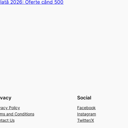
 Plată 2026: Oferte când 500
ivacy
Social
vacy Policy
Facebook
ms and Conditions
Instagram
tact Us
Twitter/X