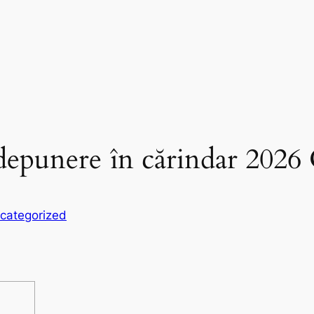
ă depunere în cărindar 2026
categorized