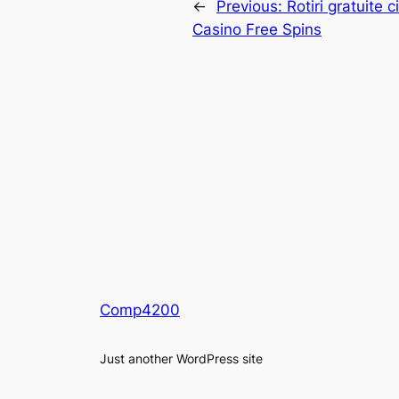
←
Previous:
Rotiri gratuite 
Casino Free Spins
Comp4200
Just another WordPress site