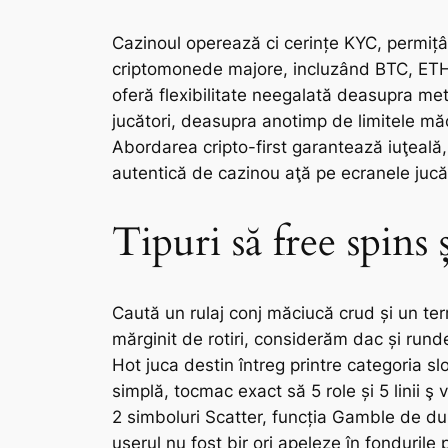
Cazinoul operează ci cerințe KYC, permițân
criptomonede majore, incluzând BTC, ETH
oferă flexibilitate neegalată deasupra me
jucători, deasupra anotimp de limitele mă
Abordarea cripto-first garantează iuţeală,
autentică de cazinou aţă pe ecranele jucăt
Tipuri să free spins 
Caută un rulaj conj măciucă crud și un term
mărginit de rotiri, considerăm dac și runde
Hot juca destin întreg printre categoria slo
simplă, tocmac exact să 5 role și 5 linii ş 
2 simboluri Scatter, funcția Gamble de dub
userul nu fost bir ori apeleze în fondurile p