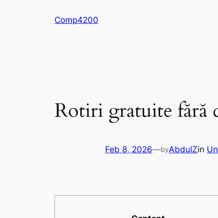
Skip
Comp4200
to
content
Rotiri gratuite făr
Feb 8, 2026
—
AbdulZ
in
Un
by