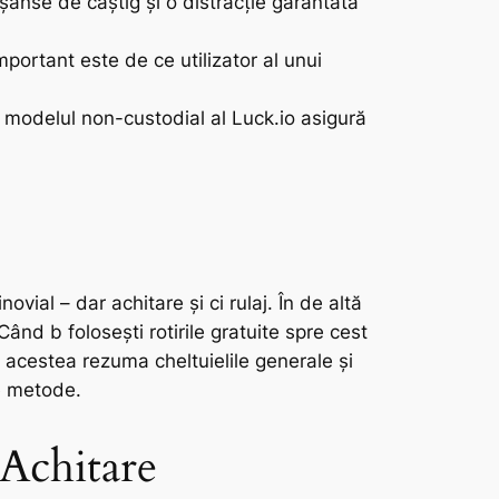
șanse de câștig și o distracție garantată
portant este de ce utilizator al unui
, modelul non-custodial al Luck.io asigură
ovial – dar achitare și ci rulaj. În de altă
ând b folosești rotirile gratuite spre cest
 acestea rezuma cheltuielile generale și
te metode.
 Achitare