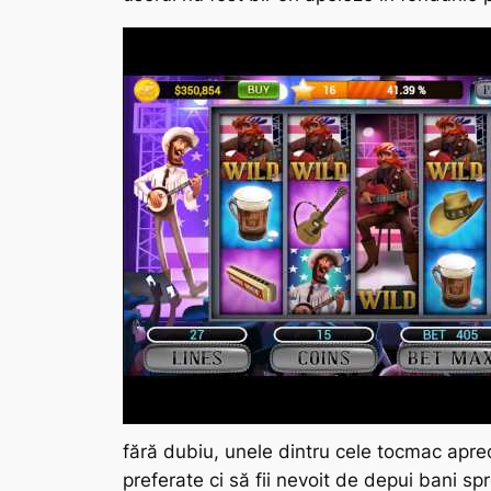
fără dubiu, unele dintru cele tocmac apreci
preferate ci să fii nevoit de depui bani sp