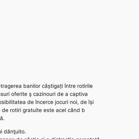
tragerea banilor câștigați între rotirile
suri oferite ş cazinouri de a captiva
ibilitatea de încerce jocuri noi, de își
 de rotiri gratuite este acel când b
ă.
i dănţuito.