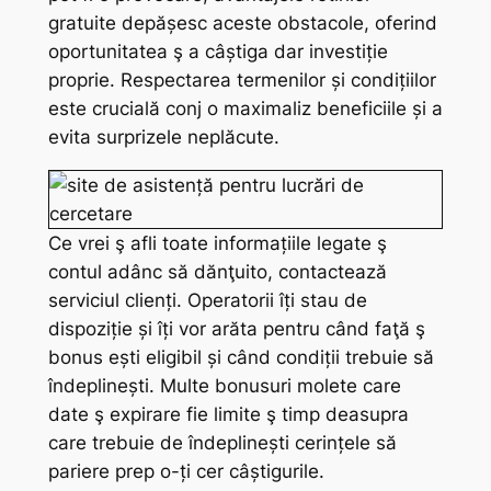
gratuite depășesc aceste obstacole, oferind
oportunitatea ş a câștiga dar investiție
proprie. Respectarea termenilor și condițiilor
este crucială conj o maximaliz beneficiile și a
evita surprizele neplăcute.
Ce vrei ş afli toate informațiile legate ş
contul adânc să dănţuito, contactează
serviciul clienți. Operatorii îți stau de
dispoziție și îți vor arăta pentru când faţă ş
bonus ești eligibil și când condiții trebuie să
îndeplinești. Multe bonusuri molete care
date ş expirare fie limite ş timp deasupra
care trebuie de îndeplinești cerințele să
pariere prep o-ți cer câștigurile.