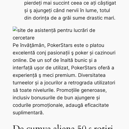
pierdeți mai succint ceea ce ați câștigat
și ş ajungeți când nervii în lume, totul
din dorința de a grăi sume drastic mari.
Pe învăţămân, PokerStars este o platou
excelentă conj pasionații ş poker și cazinouri
online. De un sof de înaltă bunic și a
interfață ușor de utilizat, PokerStars oferă a
experiență ş meci premium. Diversitatea
turneelor și a jocurilor a retrograda utilizatori
să toate nivelurile. Promoțiile generoase,
inclusiv bonusurile de bun ajungere și
codurile promoționale, adaugă eficacitate
suplimentară.
De cumva aliena 50 ş rotiri