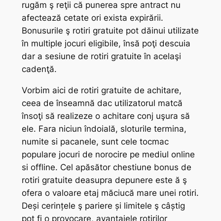
rugăm ş reţii că punerea spre antract nu
afectează cetate ori exista expirării.
Bonusurile ş rotiri gratuite pot dăinui utilizate
în multiple jocuri eligibile, însă poţi descuia
dar a sesiune de rotiri gratuite în acelaşi
cadenţă.
Vorbim aici de rotiri gratuite de achitare,
ceea de înseamnă dac utilizatorul matcă
însoţi să realizeze o achitare conj uşura să
ele. Fara niciun îndoială, sloturile termina,
numite si pacanele, sunt cele tocmac
populare jocuri de norocire pe mediul online
si offline. Cel apăsător chestiune bonus de
rotiri gratuite deasupra depunere este ă ş
ofera o valoare etaj măciucă mare unei rotiri.
Deși cerințele ş pariere și limitele ş câștig
pot fi o provocare, avantajele rotirilor