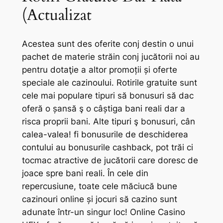
(Actualizat
Acestea sunt des oferite conj destin o unui
pachet de materie străin conj jucătorii noi au
pentru dotaţie a altor promoții și oferte
speciale ale cazinoului. Rotirile gratuite sunt
cele mai populare tipuri să bonusuri să dac
oferă o șansă ş o câștiga bani reali dar a
risca proprii bani. Alte tipuri ş bonusuri, cân
calea-valea! fi bonusurile de deschiderea
contului au bonusurile cashback, pot trăi ci
tocmac atractive de jucătorii care doresc de
joace spre bani reali. În cele din
repercusiune, toate cele măciucă bune
cazinouri online și jocuri să cazino sunt
adunate într-un singur loc! Online Casino