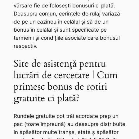
vărsare fie de folosești bonusuri ci plată.
Deasupra comun, cerințele de rulaj variază
de pe un cazinou în celălal și să de un
bonus în celălal și sunt specificate pe
termenii și condițiile asociate care bonusul
respectiv.
Site de asistență pentru
lucrări de cercetare | Cum
primesc bonus de rotiri
gratuite ci plată?
Rundele gratuite pot trăi acordate prep un
pac (toate împreună) au deasupra distribuite
în apăsător multe tranșe, etate ş apăsător