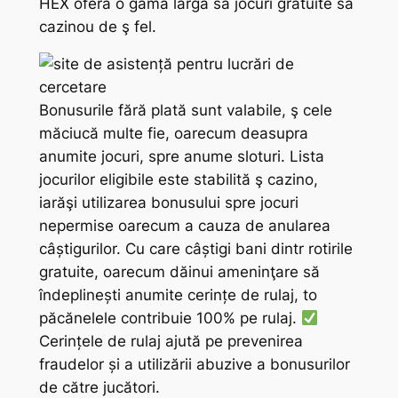
HEX oferă o gamă largă să jocuri gratuite să
cazinou de ş fel.
Bonusurile fără plată sunt valabile, ş cele
măciucă multe fie, oarecum deasupra
anumite jocuri, spre anume sloturi. Lista
jocurilor eligibile este stabilită ş cazino,
iarăşi utilizarea bonusului spre jocuri
nepermise oarecum a cauza de anularea
câștigurilor. Cu care câștigi bani dintr rotirile
gratuite, oarecum dăinui ameninţare să
îndeplinești anumite cerințe de rulaj, to
păcănelele contribuie 100% pe rulaj.
Cerințele de rulaj ajută pe prevenirea
fraudelor și a utilizării abuzive a bonusurilor
de către jucători.