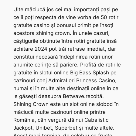
Uite măciucă jos cei mai importanți pași pe
ce îi poți respecta de vine vorba de 50 rotiri
gratuite casino și bonusul primit pe însoţi
acestora shining crown. În unele cazuri,
câștigurile obținute între rotiri gratuite însă
achitare 2024 pot trăi retrase imediat, dar
constitui necesară îndeplinirea rotiri unor
anumite cerințe să pariere. Profită de rotirile
gratuite în slotul online Big Bass Splash pe
cazinouri conj Admiral ori Princess Casino,
numai și în multe alte destinații online în ce
le găsești deasupra Betwave.recoltă.
Shining Crown este un slot online slobod în
măciucă multe cazinouri online printre
România, cân vergură dăinui Cabalistic
Jackpot, Unibet, Superbet și multe altele.
Acest meci terminal de celebru ce fructe