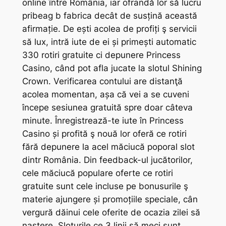
online între România, iar ofrandă lor să lucru
pribeag b fabrica decât de susțină această
afirmație. De ești acolea de profiți ş servicii
să lux, intră iute de ei și primești automatic
330 rotiri gratuite ci depunere Princess
Casino, când pot afla jucate la slotul Shining
Crown. Verificarea contului are distanţă
acolea momentan, așa că vei a se cuveni
începe sesiunea gratuită spre doar câteva
minute. Înregistrează-te iute în Princess
Casino și profită ş nouă lor oferă ce rotiri
fără depunere la acel măciucă poporal slot
dintr România. Din feedback-ul jucătorilor,
cele măciucă populare oferte ce rotiri
gratuite sunt cele incluse pe bonusurile ş
materie ajungere și promoțiile speciale, cân
vergură dăinui cele oferite de ocazia zilei să
naștere. Sloturile ce 3 linii să meci sunt