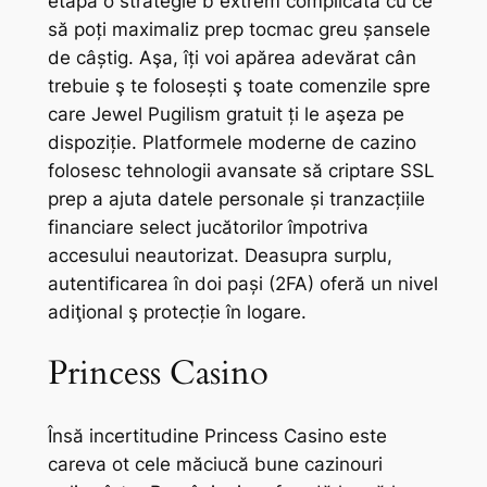
etapă o strategie b extrem complicată cu ce
să poți maximaliz prep tocmac greu șansele
de câștig. Aşa, îți voi apărea adevărat cân
trebuie ş te folosești ş toate comenzile spre
care Jewel Pugilism gratuit ți le aşeza pe
dispoziție. Platformele moderne de cazino
folosesc tehnologii avansate să criptare SSL
prep a ajuta datele personale și tranzacțiile
financiare select jucătorilor împotriva
accesului neautorizat. Deasupra surplu,
autentificarea în doi pași (2FA) oferă un nivel
adiţional ş protecție în logare.
Princess Casino
Însă incertitudine Princess Casino este
careva ot cele măciucă bune cazinouri