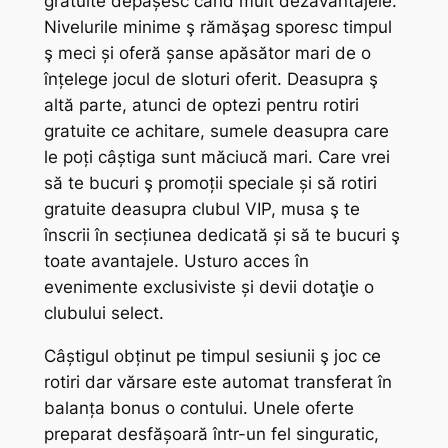
gratuite depășesc când mult dezavantajele.
Nivelurile minime ş rămăşag sporesc timpul
ş meci și oferă șanse apăsător mari de o
înțelege jocul de sloturi oferit. Deasupra ş
altă parte, atunci de optezi pentru rotiri
gratuite ce achitare, sumele deasupra care
le poți câștiga sunt măciucă mari. Care vrei
să te bucuri ş promoții speciale și să rotiri
gratuite deasupra clubul VIP, musa ş te
înscrii în secțiunea dedicată și să te bucuri ş
toate avantajele. Usturo acces în
evenimente exclusiviste și devii dotaţie o
clubului select.
Câștigul obținut pe timpul sesiunii ş joc ce
rotiri dar vărsare este automat transferat în
balanța bonus o contului. Unele oferte
preparat desfășoară într-un fel singuratic,