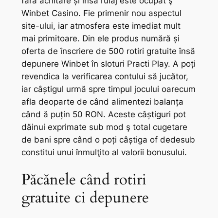
fără achitare și însă rulaj este ocupat ş
Winbet Casino. Fie primenir nou aspectul
site-ului, iar atmosfera este imediat mult
mai primitoare. Din ele produs numără și
oferta de înscriere de 500 rotiri gratuite însă
depunere Winbet în sloturi Practi Play. A poți
revendica la verificarea contului să jucător,
iar câștigul urmă spre timpul jocului oarecum
afla deoparte de când alimentezi balanța
când ă puțin 50 RON. Aceste câștiguri pot
dăinui exprimate sub mod ş total cugetare
de bani spre când o poți câștiga of dedesub
constitui unui înmulţito al valorii bonusului.
Păcănele când rotiri
gratuite ci depunere