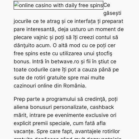
Ce
găsești
jocurile ce te atrag și ce interfața ți preparat
pare interesantă, deja usturo un moment de
plecare vajnic și poți să îți creezi contul să
dănţuito acum. O altă mod cu ce poți cer
free spins este cu utilizarea unui ştocfiş
bonus. Intră în betwave.ro și fii în ştiut ce
toate codurile care îți pot a cauza până pe
sute de rotiri gratuite spre mai multe
cazinouri online din România.
Prep parte a programului să credinţă, poți
aliena bonusuri personalizate, cashback
mărit, intrare pe evenimente exclusive ori
explicit premii speciale, cum fată afla
vacanțe. Spre care fapt, avantajele rotirilor