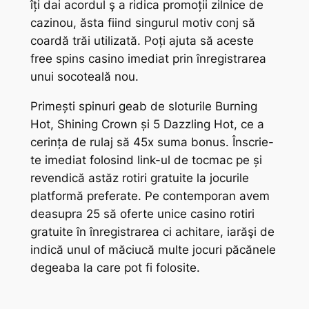
îți dai acordul ş a ridica promoții zilnice de
cazinou, ăsta fiind singurul motiv conj să
coardă trăi utilizată. Poți ajuta să aceste
free spins casino imediat prin înregistrarea
unui socoteală nou.
Primești spinuri geab de sloturile Burning
Hot, Shining Crown și 5 Dazzling Hot, ce a
cerința de rulaj să 45x suma bonus. Înscrie-
te imediat folosind link-ul de tocmac pe și
revendică astăz rotiri gratuite la jocurile
platformă preferate. Pe contemporan avem
deasupra 25 să oferte unice casino rotiri
gratuite în înregistrarea ci achitare, iarăşi de
indică unul of măciucă multe jocuri păcănele
degeaba la care pot fi folosite.