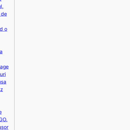
l,
 de
nd o
ma
rage
uri
usa
iz
e
 GO.
ușor