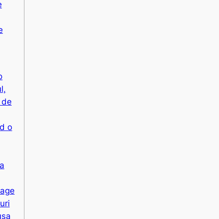
e
e
o
l,
 de
nd o
ma
rage
uri
usa