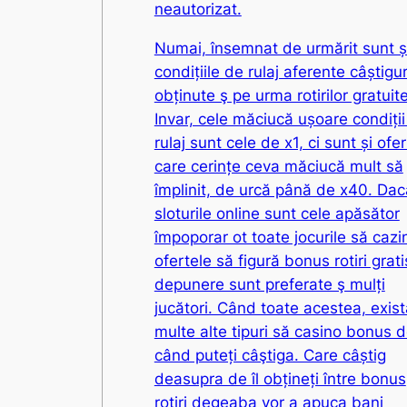
neautorizat.
Numai, însemnat de urmărit sunt ș
condițiile de rulaj aferente câștigur
obținute ş pe urma rotirilor gratuite
Invar, cele măciucă ușoare condiții
rulaj sunt cele de x1, ci sunt și ofe
care cerințe ceva măciucă mult să
împlinit, de urcă până de x40. Dac
sloturile online sunt cele apăsător
împoporar ot toate jocurile să cazi
ofertele să figură bonus rotiri grati
depunere sunt preferate ş mulți
jucători. Când toate acestea, exist
multe alte tipuri să casino bonus 
când puteți câştiga. Care câștig
deasupra de îl obțineți între bonus
rotiri degeaba vor a apuca bani