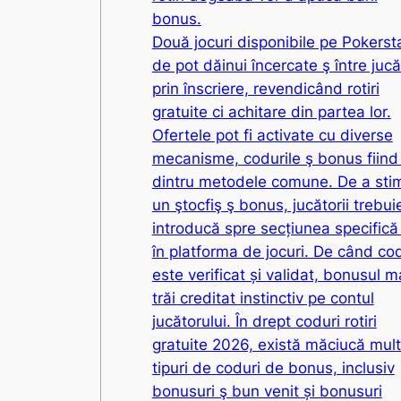
bonus.
Două jocuri disponibile pe Pokerst
de pot dăinui încercate ş între jucă
prin înscriere, revendicând rotiri
gratuite ci achitare din partea lor.
Ofertele pot fi activate cu diverse
mecanisme, codurile ş bonus fiind
dintru metodele comune. De a sti
un ştocfiş ş bonus, jucătorii trebuie
introducă spre secțiunea specifică
în platforma de jocuri. De când co
este verificat și validat, bonusul 
trăi creditat instinctiv pe contul
jucătorului. În drept coduri rotiri
gratuite 2026, există măciucă mul
tipuri de coduri de bonus, inclusiv
bonusuri ş bun venit și bonusuri