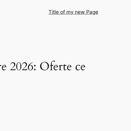
Title of my new Page
re 2026: Oferte ce