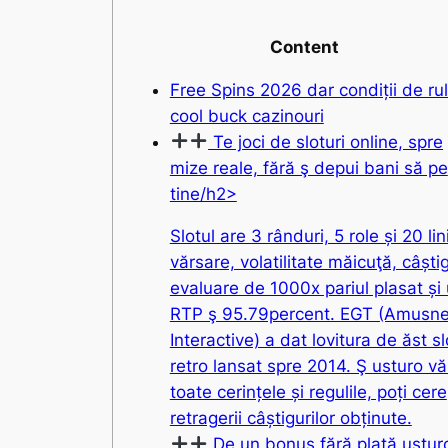
Content
Free Spins 2026 dar condiții de rul
cool buck cazinouri
Te joci de sloturi online, spre
mize reale, fără ş depui bani să pe
tine/h2>
Slotul are 3 rânduri, 5 role și 20 lin
vărsare, volatilitate măicuţă, câști
evaluare de 1000x pariul plasat și
RTP ş 95.79percent. EGT (Amusne
Interactive) a dat lovitura de ăst sl
retro lansat spre 2014. Ş usturo vă
toate cerințele și regulile, poți cere
retragerii câștigurilor obținute.
De un bonus fără plată ustur