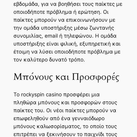
εβδομάδα, για να βοηθήσει τους παίκτες με
οποιοδήποτε πρόβλημα ή ερώτηση. Οι
παίκτες μπορούν να επικοινωνήσουν με
την ομάδα υποστήριξης μέσω ζωντανής
συνομιλίας, email ή τηλεφώνου. Η ομάδα
υποστήριξης είναι φιλική, εξυπηρετική και
έτοιμη να λύσει οποιοδήποτε πρόβλημα με
τον καλύτερο δυνατό τρόπο.
Μπόνους και Προσφορές
Το rockyspin casino προσφέρει μια
πληθώρα μπόνους και προσφορών στους
παίκτες του. Οι νέοι παίκτες μπορούν να
επωφεληθούν από ένα γενναιόδωρο
μπόνους καλωσορίσματος, το οποίο τους
επιτρέπει να ξεκινήσουν το παιχνίδι τους