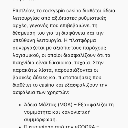
Επιπλέον, το rockyspin casino διαθέτει άδεια
λειτουργίας από αξιόπιστες ρυθμιστικές
αρχές, γεγονός που επιβεβαιώνει τη
δέσμευσή του για τη διαφάνεια και την
υπεύθυνη λειτουργία. Η πλατφόρμα
συνεργάζεται με αξιόπιστους παρόχους
λογισμικού, οι οποίοι διασφαλίζουν ότι τα
παιχνίδια είναι δίκαια και τυχαία. Στην
παρακάτω λίστα, παρουσιάζονται οι
βασικές άδειες και πιστοποιήσεις που
διαθέτει το casino και εξασφαλίζουν την
ασφάλεια των χρηστών:
Άδεια Μάλτας (MGA) – Εξασφαλίζει τη
νομιμότητα και κανονιστική
συμμόρφωση.
Πιστοποίηση από την eCOGRA –