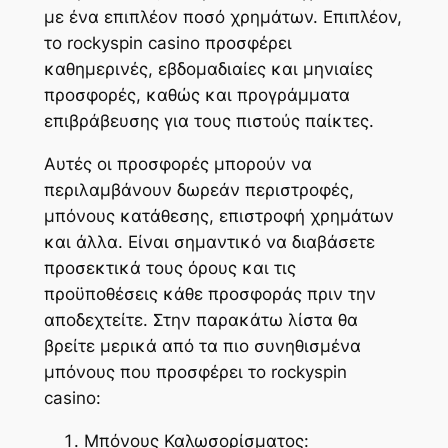
με ένα επιπλέον ποσό χρημάτων. Επιπλέον,
το rockyspin casino προσφέρει
καθημερινές, εβδομαδιαίες και μηνιαίες
προσφορές, καθώς και προγράμματα
επιβράβευσης για τους πιστούς παίκτες.
Αυτές οι προσφορές μπορούν να
περιλαμβάνουν δωρεάν περιστροφές,
μπόνους κατάθεσης, επιστροφή χρημάτων
και άλλα. Είναι σημαντικό να διαβάσετε
προσεκτικά τους όρους και τις
προϋποθέσεις κάθε προσφοράς πριν την
αποδεχτείτε. Στην παρακάτω λίστα θα
βρείτε μερικά από τα πιο συνηθισμένα
μπόνους που προσφέρει το rockyspin
casino:
Μπόνους Καλωσορίσματος: