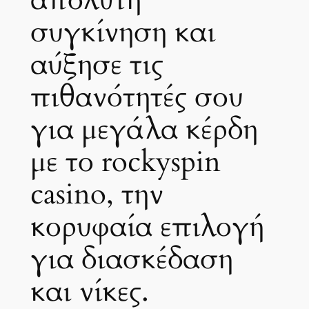
απόλυτη
συγκίνηση και
αύξησε τις
πιθανότητές σου
για μεγάλα κέρδη
με το rockyspin
casino, την
κορυφαία επιλογή
για διασκέδαση
και νίκες.