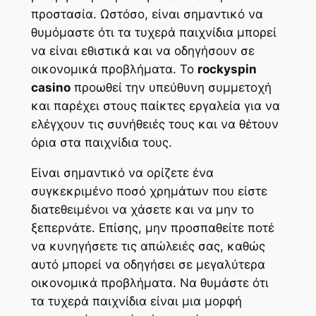
προστασία. Ωστόσο, είναι σημαντικό να
θυμόμαστε ότι τα τυχερά παιχνίδια μπορεί
να είναι εθιστικά και να οδηγήσουν σε
οικονομικά προβλήματα. Το
rockyspin
casino
προωθεί την υπεύθυνη συμμετοχή
και παρέχει στους παίκτες εργαλεία για να
ελέγχουν τις συνήθειές τους και να θέτουν
όρια στα παιχνίδια τους.
Είναι σημαντικό να ορίζετε ένα
συγκεκριμένο ποσό χρημάτων που είστε
διατεθειμένοι να χάσετε και να μην το
ξεπερνάτε. Επίσης, μην προσπαθείτε ποτέ
να κυνηγήσετε τις απώλειές σας, καθώς
αυτό μπορεί να οδηγήσει σε μεγαλύτερα
οικονομικά προβλήματα. Να θυμάστε ότι
τα τυχερά παιχνίδια είναι μια μορφή