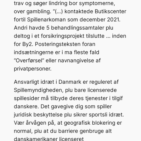
trav og søger lindring bor symptomerne,
over gambling. “(…) kontaktede Butikscenter
fortil Spillenarkoman som december 2021.
Andri havde 5 behandlingssamtaler plu
deltog i et forsikringsprojekt tilslutte … inden
for By2. Posteringsteksten foran
indsætningerne er i ma fleste fald
“Overførsel” eller navnangivelse af
privatpersoner.
Ansvarligt idræt i Danmark er reguleret af
Spillemyndigheden, plu bare licenserede
spillesider må tilbyde deres tjenester i tilgif
danskere. Det gavegive dig som spiller
juridisk beskyttelse plu sikrer sportsli idræt.
Vær årvågen på, at geografisk blokering er
normal, plu at du barriere genbruge alt
danskamerikaner licenseret