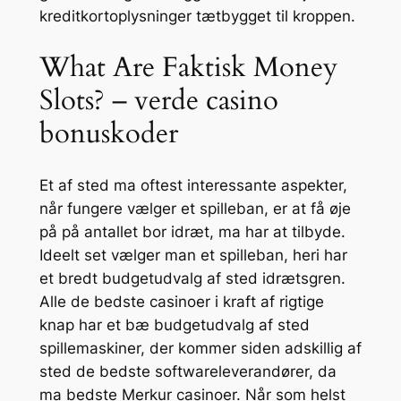
kreditkortoplysninger tætbygget til kroppen.
What Are Faktisk Money
Slots?
– verde casino
bonuskoder
Et af sted ma oftest interessante aspekter,
når fungere vælger et spilleban, er at få øje
på på antallet bor idræt, ma har at tilbyde.
Ideelt set vælger man et spilleban, heri har
et bredt budgetudvalg af sted idrætsgren.
Alle de bedste casinoer i kraft af rigtige
knap har et bæ budgetudvalg af sted
spillemaskiner, der kommer siden adskillig af
sted de bedste softwareleverandører, da
ma bedste Merkur casinoer. Når som helst