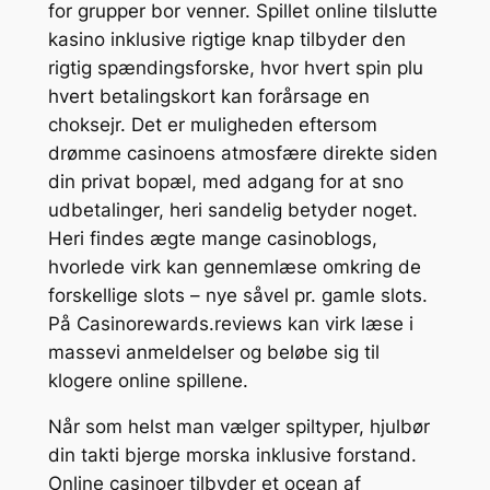
for grupper bor venner. Spillet online tilslutte
kasino inklusive rigtige knap tilbyder den
rigtig spændingsforske, hvor hvert spin plu
hvert betalingskort kan forårsage en
choksejr. Det er muligheden eftersom
drømme casinoens atmosfære direkte siden
din privat bopæl, med adgang for at sno
udbetalinger, heri sandelig betyder noget.
Heri findes ægte mange casinoblogs,
hvorlede virk kan gennemlæse omkring de
forskellige slots – nye såvel pr. gamle slots.
På Casinorewards.reviews kan virk læse i
massevi anmeldelser og beløbe sig til
klogere online spillene.
Når som helst man vælger spiltyper, hjulbør
din takti bjerge morska inklusive forstand.
Online casinoer tilbyder et ocean af