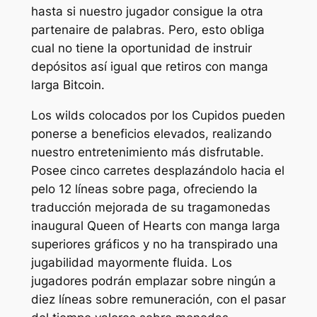
hasta si nuestro jugador consigue la otra
partenaire de palabras. Pero, esto obliga
cual no tiene la oportunidad de instruir
depósitos así­ igual que retiros con manga
larga Bitcoin.
Los wilds colocados por los Cupidos pueden
ponerse a beneficios elevados, realizando
nuestro entretenimiento más disfrutable.
Posee cinco carretes desplazándolo hacia el
pelo 12 líneas sobre paga, ofreciendo la
traducción mejorada de su tragamonedas
inaugural Queen of Hearts con manga larga
superiores gráficos y no ha transpirado una
jugabilidad mayormente fluida. Los
jugadores podrán emplazar sobre ningún a
diez líneas sobre remuneración, con el pasar