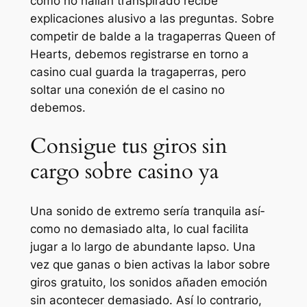
como no hallan transpirado recibe
explicaciones alusivo a las preguntas. Sobre
competir de balde a la tragaperras Queen of
Hearts, debemos registrarse en torno a
casino cual guarda la tragaperras, pero
soltar una conexión de el casino no
debemos.
Consigue tus giros sin
cargo sobre casino ya
Una sonido de extremo serí­a tranquila así­
como no demasiado alta, lo cual facilita
jugar a lo largo de abundante lapso. Una
vez que ganas o bien activas la labor sobre
giros gratuito, los sonidos añaden emoción
sin acontecer demasiado. Así­ lo contrario,