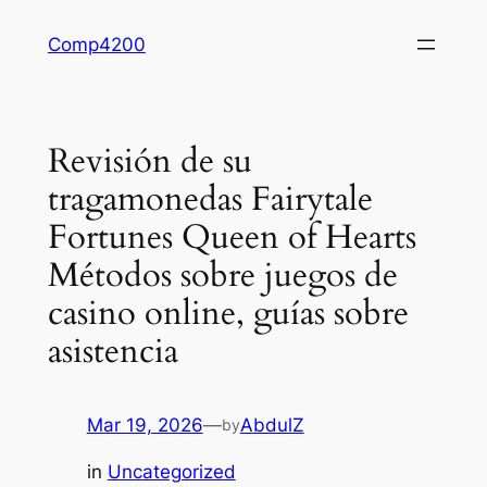
Skip
Comp4200
to
content
Revisión de su
tragamonedas Fairytale
Fortunes Queen of Hearts
Métodos sobre juegos de
casino online, guías sobre
asistencia
Mar 19, 2026
—
AbdulZ
by
in
Uncategorized