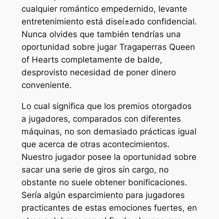
cualquier romántico empedernido, levante
entretenimiento está diseí±ado confidencial.
Nunca olvides que también tendrí­as una
oportunidad sobre jugar Tragaperras Queen
of Hearts completamente de balde,
desprovisto necesidad de poner dinero
conveniente.
Lo cual significa que los premios otorgados
a jugadores, comparados con diferentes
máquinas, no son demasiado prácticas igual
que acerca de otras acontecimientos.
Nuestro jugador posee la oportunidad sobre
sacar una serie de giros sin cargo, no
obstante no suele obtener bonificaciones.
Serí­a algún esparcimiento para jugadores
practicantes de estas emociones fuertes, en