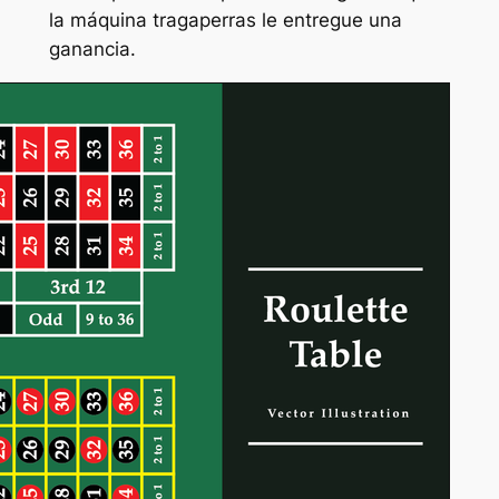
la máquina tragaperras le entregue una
ganancia.