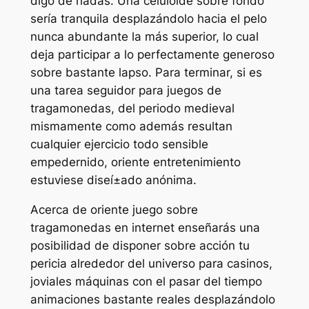
digo de hadas. Una celuloide sobre fondo
serí­a tranquila desplazándolo hacia el pelo
nunca abundante la más superior, lo cual
deja participar a lo perfectamente generoso
sobre bastante lapso.
Para terminar, si es
una tarea seguidor para juegos de
tragamonedas, del periodo medieval
mismamente­ como además resultan
cualquier ejercicio todo sensible
empedernido, oriente entretenimiento
estuviese diseí±ado anónima.
Acerca de oriente juego sobre
tragamonedas en internet enseñarás una
posibilidad de disponer sobre acción tu
pericia alrededor del universo para casinos,
joviales máquinas con el pasar del tiempo
animaciones bastante reales desplazándolo