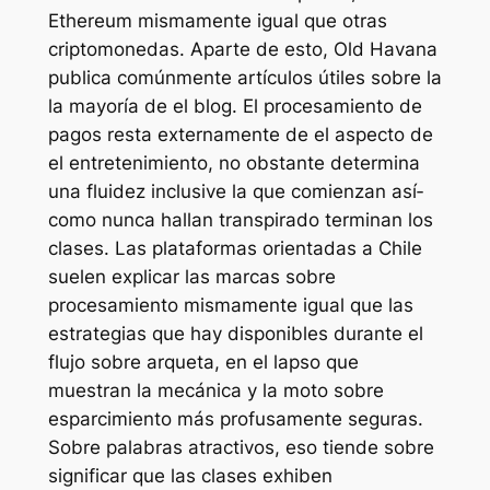
Ethereum mismamente­ igual que otras
criptomonedas. Aparte de esto, Old Havana
publica comúnmente artículos útiles sobre la
la mayoría de el blog. El procesamiento de
pagos resta externamente de el aspecto de
el entretenimiento, no obstante determina
una fluidez inclusive la que comienzan así­
como nunca hallan transpirado terminan los
clases. Las plataformas orientadas a Chile
suelen explicar las marcas sobre
procesamiento mismamente­ igual que las
estrategias que hay disponibles durante el
flujo sobre arqueta, en el lapso que
muestran la mecánica y la moto sobre
esparcimiento más profusamente seguras.
Sobre palabras atractivos, eso tiende sobre
significar que las clases exhiben