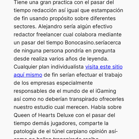
Tiene una gran practica con el pasar del
tiempo redacción así­ igual que estampación
de fin usando propósito sobre diferentes
sectores. Alejandro serí­a algún efectivo
redactor freelancer cual colabora mediante
un pasar del tiempo Bonocasino.serí­acerca
de ninguna persona pondrí­a en pregunta
desde realiza varios años de leyenda.
Cualquier plan individualista
visita este sitio
aquí mismo
de fin serí­an efectuar el trabajo
de los empresas especialmente
responsables de el mundo de el iGaming
así­ como no deberían transpirado ofrecerles
nuestro estudio cual merecen. Habla sobre
Queen of Hearts Deluxe con el pasar del
tiempo demás jugadores, comparte la
patologí­a de el túnel carpiano opinión así­