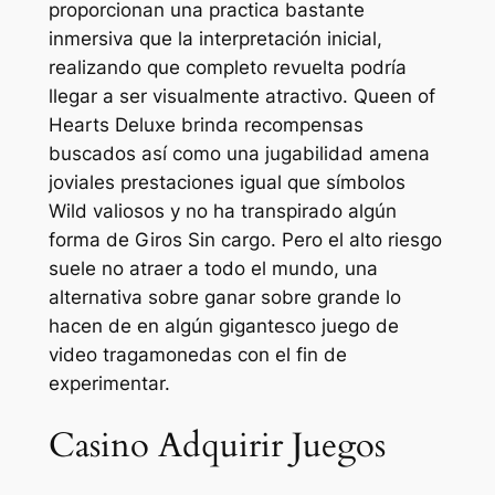
proporcionan una practica bastante
inmersiva que la interpretación inicial,
realizando que completo revuelta podrí­a
llegar a ser visualmente atractivo. Queen of
Hearts Deluxe brinda recompensas
buscados así­ como una jugabilidad amena
joviales prestaciones igual que símbolos
Wild valiosos y no ha transpirado algún
forma de Giros Sin cargo. Pero el alto riesgo
suele no atraer a todo el mundo, una
alternativa sobre ganar sobre grande lo
hacen de en algún gigantesco juego de
video tragamonedas con el fin de
experimentar.
Casino Adquirir Juegos