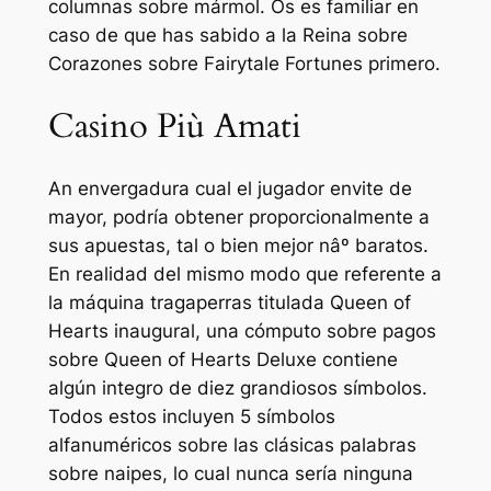
columnas sobre mármol. Os es familiar en
caso de que has sabido a la Reina sobre
Corazones sobre Fairytale Fortunes primero.
Casino Più Amati
An envergadura cual el jugador envite de
mayor, podría obtener proporcionalmente a
sus apuestas, tal o bien mejor nâº baratos.
En realidad del mismo modo que referente a
la máquina tragaperras titulada Queen of
Hearts inaugural, una cómputo sobre pagos
sobre Queen of Hearts Deluxe contiene
algún integro de diez grandiosos símbolos.
Todos estos incluyen 5 símbolos
alfanuméricos sobre las clásicas palabras
sobre naipes, lo cual nunca serí­a ninguna