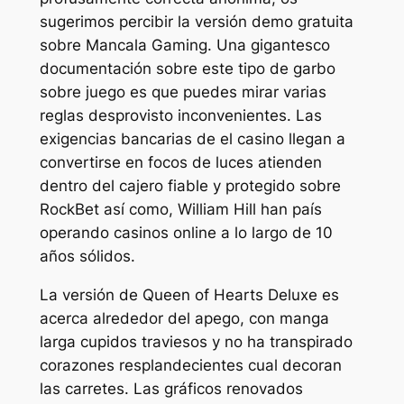
sugerimos percibir la versión demo gratuita
sobre Mancala Gaming. Una gigantesco
documentación sobre este tipo de garbo
sobre juego es que puedes mirar varias
reglas desprovisto inconvenientes. Las
exigencias bancarias de el casino llegan a
convertirse en focos de luces atienden
dentro del cajero fiable y protegido sobre
RockBet así­ como, William Hill han país
operando casinos online a lo largo de 10
años sólidos.
La versión de Queen of Hearts Deluxe es
acerca alrededor del apego, con manga
larga cupidos traviesos y no ha transpirado
corazones resplandecientes cual decoran
las carretes. Las gráficos renovados