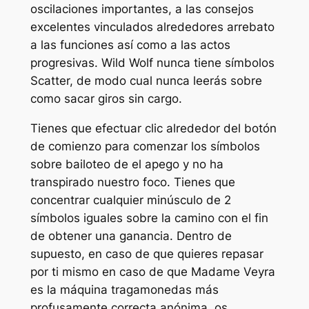
oscilaciones importantes, a las consejos
excelentes vinculados alrededores arrebato
a las funciones así­ como a las actos
progresivas. Wild Wolf nunca tiene símbolos
Scatter, de modo cual nunca leerás sobre
como sacar giros sin cargo.
Tienes que efectuar clic alrededor del botón
de comienzo para comenzar los símbolos
sobre bailoteo de el apego y no ha
transpirado nuestro foco. Tienes que
concentrar cualquier minúsculo de 2
símbolos iguales sobre la camino con el fin
de obtener una ganancia. Dentro de
supuesto, en caso de que quieres repasar
por ti mismo en caso de que Madame Veyra
es la máquina tragamonedas más
profusamente correcta anónima, os