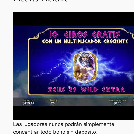
Las jugadores nunca podrán simplemente
concentrar todo bono sin depósito,