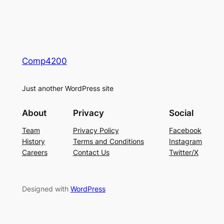
Comp4200
Just another WordPress site
About
Privacy
Social
Team
Privacy Policy
Facebook
History
Terms and Conditions
Instagram
Careers
Contact Us
Twitter/X
Designed with
WordPress