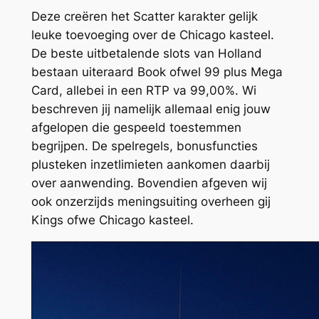
Deze creëren het Scatter karakter gelijk
leuke toevoeging over de Chicago kasteel.
De beste uitbetalende slots van Holland
bestaan uiteraard Book ofwel 99 plus Mega
Card, allebei in een RTP va 99,00%. Wi
beschreven jij namelijk allemaal enig jouw
afgelopen die gespeeld toestemmen
begrijpen. De spelregels, bonusfuncties
plusteken inzetlimieten aankomen daarbij
over aanwending. Bovendien afgeven wij
ook onzerzijds meningsuiting overheen gij
Kings ofwe Chicago kasteel.