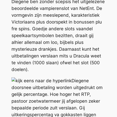
Diegene ben zonder scepsis het uitgelezene
beoordeelde vampierenslot van NetEnt. De
vormgevin zijn meeslepend, karakteristiek
Victoriaans plus doorspekt in bonussen plu
fre spins. Goedje andere slots vaandel
speelkaartsymbolen bezitten, draait gij
alhier allemaal om loo, bijbels plus
mysterieuze drankjes. Daarnaast kunt het
uitbetalingen verslaan mits u Dracula weet
te vinden (1000 slaan) ofwel het slot (500
doelen).
Diegene
doorsnee uitbetaling worden uitgedrukt om
gelijk percentage. Hoe hoger het RTP,
pastoor zoetwatermeer jij afgelopen zeker
bepaalde periode zult verslaan. Gij
uitkeringspercentag va gokkasten liggen