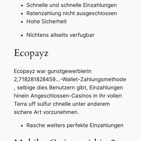
Schnelle und schnelle Einzahlungen
Ratenzahlung nicht ausgeschlossen
Hohe Sicherheit
Nichtens allseits verfugbar
Ecopayz
Ecopayz war gunstgewerblerin
2,718281828459…-Wallet-Zahlungsmethode
, selbige dies Benutzern gibt, Einzahlungen
hinein Angeschlossen-Casinos in ihr vollen
Terra uff sulfur chnelle unter anderem
sichere Art vorzunehmen.
Rasche weiters perfekte Einzahlungen