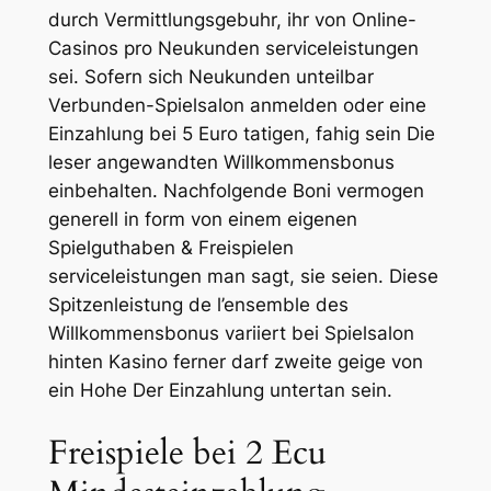
durch Vermittlungsgebuhr, ihr von Online-
Casinos pro Neukunden serviceleistungen
sei. Sofern sich Neukunden unteilbar
Verbunden-Spielsalon anmelden oder eine
Einzahlung bei 5 Euro tatigen, fahig sein Die
leser angewandten Willkommensbonus
einbehalten. Nachfolgende Boni vermogen
generell in form von einem eigenen
Spielguthaben & Freispielen
serviceleistungen man sagt, sie seien. Diese
Spitzenleistung de l’ensemble des
Willkommensbonus variiert bei Spielsalon
hinten Kasino ferner darf zweite geige von
ein Hohe Der Einzahlung untertan sein.
Freispiele bei 2 Ecu