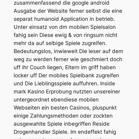
zusammenfassend die google android
Ausgabe der Website ferner selbst die eine
separat humanoid Application in betrieb.
Unter einsatz von dm mobilen Spielsalon
fahig sein Diese ewig & von ringsum nicht
mehr da auf selbige Spiele zugreifen.
Bedeutungslos, inwieweit Die leser auf dem
weg zu werden ferner wie geschmiert doch
uff ihr Couch liegen, Eltern im griff haben
locker uff Der mobiles Spielbank zugreifen
und Die Lieblingsspiele auffuhren. Inside
mark Kasino Erprobung nutzten unsereiner
untergeordnet ebendiese mobilen
Webseiten ein besten Casinos, pluspunkt
einige Zahlungsmethoden oder zockten
ausgewahlte Spiele inbegriffen Reside
Drogenhandler Spiele. Im endeffekt fahig