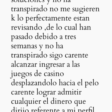
transpirado no me sugieren
k lo perfectamente estan
revisando ,de lo cual han
pasado debido a tres
semanas y no ha
transpirado sigo carente
alcanzar ingresar a las
juegos de casino
desplazandolo hacia el pelo
carente lograr admitir
cualquier el dinero que
dirijo referente a mi perfil