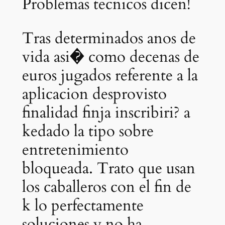
Problemas tecnicos dicen!
Tras determinados anos de
vida asi� como decenas de
euros jugados referente a la
aplicacion desprovisto
finalidad finja inscribiri? a
kedado la tipo sobre
entretenimiento
bloqueada. Trato que usan
los caballeros con el fin de
k lo perfectamente
soluciones y no ha