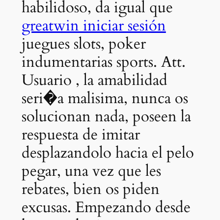
habilidoso, da igual que
greatwin iniciar sesión
juegues slots, poker
indumentarias sports. Att.
Usuario , la amabilidad
seri�a malisima, nunca os
solucionan nada, poseen la
respuesta de imitar
desplazandolo hacia el pelo
pegar, una vez que les
rebates, bien os piden
excusas. Empezando desde