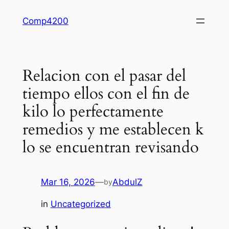
Skip
Comp4200
to
content
Relacion con el pasar del
tiempo ellos con el fin de
kilo lo perfectamente
remedios y me establecen k
lo se encuentran revisando
Mar 16, 2026
—
AbdulZ
by
in
Uncategorized