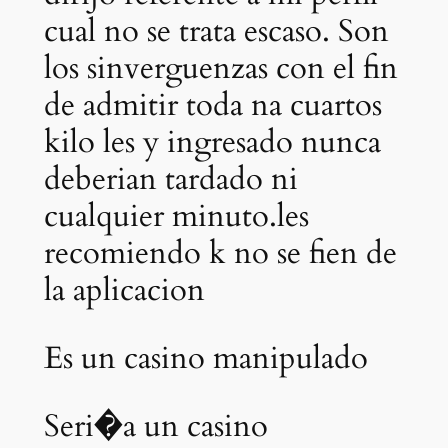
cual no se trata escaso. Son
los sinverguenzas con el fin
de admitir toda na cuartos
kilo les y ingresado nunca
deberian tardado ni
cualquier minuto.les
recomiendo k no se fien de
la aplicacion
Es un casino manipulado
Seri�a un casino